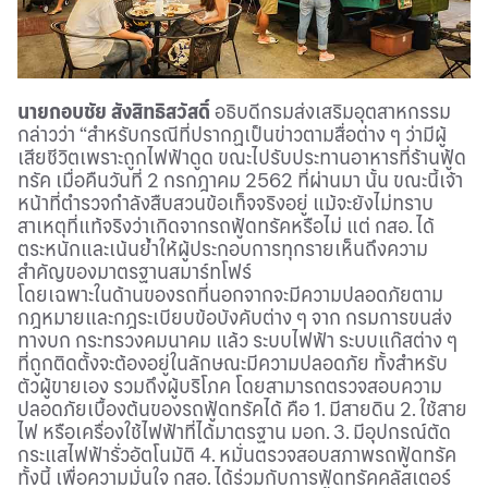
นายกอบชัย สังสิทธิสวัสดิ์
อธิบดีกรมส่งเสริมอุตสาหกรรม
กล่าวว่า “สำหรับกรณีที่ปรากฏเป็นข่าวตามสื่อต่าง ๆ ว่ามีผู้
เสียชีวิตเพราะถูกไฟฟ้าดูด ขณะไปรับประทานอาหารที่ร้านฟู้ด
ทรัค เมื่อคืนวันที่ 2 กรกฎาคม 2562 ที่ผ่านมา นั้น ขณะนี้เจ้า
หน้าที่ตำรวจกำลังสืบสวนข้อเท็จจริงอยู่ แม้จะยังไม่ทราบ
สาเหตุที่แท้จริงว่าเกิดจากรถฟู้ดทรัคหรือไม่ แต่ กสอ. ได้
ตระหนักและเน้นย้ำให้ผู้ประกอบการทุกรายเห็นถึงความ
สำคัญของมาตรฐานสมาร์ทโฟร์
โดยเฉพาะในด้านของรถที่นอกจากจะมีความปลอดภัยตาม
กฎหมายและกฎระเบียบข้อบังคับต่าง ๆ จาก กรมการขนส่ง
ทางบก กระทรวงคมนาคม แล้ว ระบบไฟฟ้า ระบบแก๊สต่าง ๆ
ที่ถูกติดตั้งจะต้องอยู่ในลักษณะมีความปลอดภัย ทั้งสำหรับ
ตัวผู้ขายเอง รวมถึงผู้บริโภค โดยสามารถตรวจสอบความ
ปลอดภัยเบื้องต้นของรถฟู้ดทรัคได้ คือ 1. มีสายดิน 2. ใช้สาย
ไฟ หรือเครื่องใช้ไฟฟ้าที่ได้มาตรฐาน มอก. 3. มีอุปกรณ์ตัด
กระแสไฟฟ้ารั่วอัตโนมัติ 4. หมั่นตรวจสอบสภาพรถฟู้ดทรัค
ทั้งนี้ เพื่อความมั่นใจ กสอ. ได้ร่วมกับการฟู้ดทรัคคลัสเตอร์