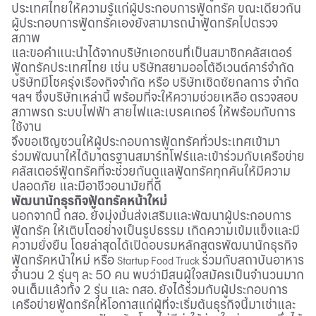
ประเทศไทยให้ความรู้แก่ผู้ประกอบการฟู้ดทรัค ขณะเดียวกัน
ผู้ประกอบการฟู้ดทรัคเองยังสามารถนำฟู้ดทรัคไปตรวจ
สภาพ
และขอคำแนะนำได้จากบริษัทเอกชนที่เป็นสมาชิกคลัสเตอร์
ฟู้ดทรัคประเทศไทย เช่น บริษัทสยามออโต้อีเวนต์คาร์จำกัด
บริษัทมีโชครุ่งเรืองกิจจำกัด หรือ บริษัทเชิดชัยกลการ จำกัด
ฯลฯ ซึ่งบริษัทเหล่านี้ พร้อมที่จะให้ความช่วยเหลือ ตรวจสอบ
สภาพรถ ระบบไฟฟ้า สายไฟและเบรคเกอร์ ให้พร้อมกับการ
ใช้งาน
จึงขอเชิญชวนให้ผู้ประกอบการฟู้ดทรัคทั่วประเทศเข้ามา
ร่วมพัฒนาให้ได้มาตรฐานสมาร์ทโฟร์และเข้าร่วมกับเครือข่าย
คลัสเตอร์ฟู้ดทรัคที่จะช่วยกันดูแลฟู้ดทรัคทุกคันให้มีความ
ปลอดภัย และมีอาชีวอนามัยที่ดี
พัฒนานักธุรกิจฟู้ดทรัคหน้าใหม่
นอกจากนี้ กสอ. ยังมุ่งมั่นส่งเสริมและพัฒนาผู้ประกอบการ
ฟู้ดทรัค ให้เติบโตอย่างเป็นรูปธรรม เกิดความเข้มแข็งและมี
ความยั่งยืน โดยล่าสุดได้เปิดอบรมหลักสูตรพัฒนานักธุรกิจ
ฟู้ดทรัคหน้าใหม่ หรือ
ร่วมกับสถาบันอาหาร
Startup Food Truck
จำนวน 2 รุ่นๆ ละ 50 คน พบว่ามีสนผู้ใจสมัครเป็นจำนวนมาก
จนเต็มแล้วทั้ง 2 รุ่น และ กสอ. ยังได้ร่วมกับผู้ประกอบการ
เครือข่ายฟู้ดทรัคให้โอกาสแก่ผู้ที่จะเริ่มต้นธุรกิจนี้มาเช่าและ