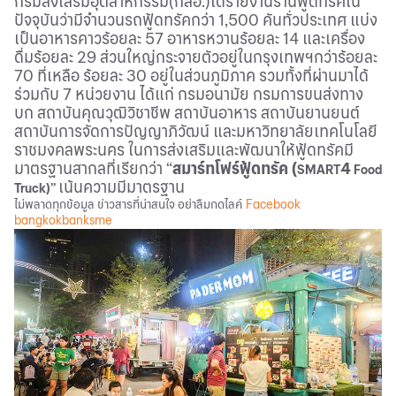
กรมส่งเสริมอุตสาหกรรม(กสอ.)ได้รายงานร้านฟู้ดทรัคใน
ปัจจุบันว่ามีจำนวนรถฟู้ดทรัคกว่า 1,500 คันทั่วประเทศ แบ่ง
เป็นอาหารคาวร้อยละ 57 อาหารหวานร้อยละ 14 และเครื่อง
ดื่มร้อยละ 29 ส่วนใหญ่กระจายตัวอยู่ในกรุงเทพฯกว่าร้อยละ
70 ที่เหลือ ร้อยละ 30 อยู่ในส่วนภูมิภาค รวมทั้งที่ผ่านมาได้
ร่วมกับ 7 หน่วยงาน ได้แก่ กรมอนามัย กรมการขนส่งทาง
บก สถาบันคุณวุฒิวิชาชีพ สถาบันอาหาร สถาบันยานยนต์
สถาบันการจัดการปัญญาภิวัฒน์ และมหาวิทยาลัยเทคโนโลยี
ราชมงคลพระนคร ในการส่งเสริมและพัฒนาให้ฟู้ดทรัคมี
มาตรฐานสากลที่เรียกว่า “
สมาร์ทโฟร์ฟู้ดทรัค (
4
SMART
Food
เน้นความมีมาตรฐาน
Truck)”
ไม่พลาดทุกข้อมูล ข่าวสารที่น่าสนใจ อย่าลืมกดไลค์
Facebook
bangkokbanksme