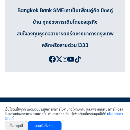
Bangkok Bank SMEเราเป็นเพื่อนคู่คิด มิตรคู่
บ้าน ทุกช่วงการเติบโตของธุรกิจ
สนใจลงทุนธุรกิจสามารถปรึกษาธนาคารกรุงเทพ
คลิกหรือสายด่วน1333
เว็บไซต์นี้ใช้คุกกี้ เพื่อมอบประสบการณ์การใช้งานที่ดีให้กับท่าน และเพื่อพัฒนาบริการให้ตรง
กับความต้องการของท่านมากขึ้น ท่านสามารถเรียนรู้เพิ่มเติมเกี่ยวกับคุกกี้ได้ที่
นโยบายการ
ใช้คุกกี้
สงวนสิทธิ์ พ.ศ.2558 บมจ.ธนาคารกรุงเทพฯ
|
เข้าสู่เว็บไซต์ธนาคาร
|
ติดต่อเรา
ตั้งค่าคุกกี้
ยอมรับทั้งหมด
หนังสือแจ้งการคุ้มครองข้อมูลส่วนบุคคล
นโยบายการใช้คุกกี้
เงื่อนไขการใช้เว็บไซต์