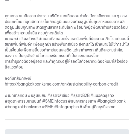
คุณถกล ธนเลิศลาภ ประธาน บริษัท เมทเทิลคอม จำกัด นักธุรกิจรายแรก ๆ ของ
ประเทศไทย ที่บุกเบิกการรีไซเคิลอลูมิเนียม จนก้าวสู่ผู้นำในอุตสาหกรรมการผลิ
ตอลูมิเนียมคุณภาพมาตรฐานสากลระดับโลก พร้อมทั้งมุ่งพัฒนาด้านสิ่งแวดล้อม
เพื่อสร้างความยั่งยืน ควบคู่การเติบโต
เขาเผยว่า เริ่มสร้างบริษัทเมทเทิลคอมครั้งแรกด้วยพื้นที่ประมาณ 75 ไร่ แต่ตอนนี้
ขยายพื้นที่เพิ่มอีก เพื่อปลูกป่า สร้างพื้นที่สีเขียว สิ่งที่เราได้ เป้าหมายไม่ใช่การนำไป
เป็นเงื่อนไขเพื่อการยื่นขอทำคาร์บอนเครดิต แต่เราทำเพราะเห็นถึงความสำคัญ
ของการเป็นธุรกิจรักษ์โลก รองรับเทรนด์ที่เป็นกระแสของโลก
การทำธุรกิจต้องอยู่รอด และถ้าคุณจะอยู่ให้รอดไปถึงอนาคต ต้องหันมาใส่ใจเรื่อง
สิ่งแวดล้อม
ลิงก์บทสัมภาษณ์
https://bangkokbanksme.com/en/sustainability-carbon-credit
#เมทเทิลคอม #อลูมิเนียม #ธุรกิจสีเขียว #ธุรกิจB2B #แนวคิดธุรกิจ
#อุตสาหกรรมยานยนต์ #SMEinfocus #ธนาคารกรุงเทพ #bangkokbank
#bangkokbanksme #SME #Infographic #เพื่อนคู่คิดธุรกิจsme