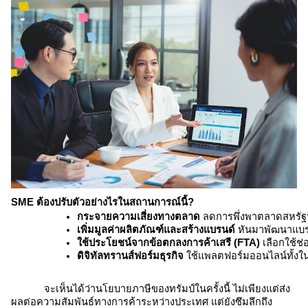
SME ต้องปรับตัวอย่างไรในสถานการณ์นี้?
กระจายความเสี่ยงทางตลาด
 ลดการพึ่งพาตลาดสหรัฐฯ
เพิ่มมูลค่าผลิตภัณฑ์และสร้างแบรนด์
 หันมาพัฒนาแบร
ใช้ประโยชน์จากข้อตกลงการค้าเสรี (FTA)
 เลือกใช้ช
ดิจิทัลทรานส์ฟอร์มธุรกิจ
 ใช้แพลตฟอร์มออนไลน์ทั้งใ
จะเห็นได้ว่านโยบายภาษีของทรัมป์ในครั้งนี้ ไม่เพียงแต่ส่ง
ผลต่อความสัมพันธ์ทางการค้าระหว่างประเทศ แต่ยังซึมลึกถึง