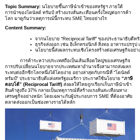
Topic Summary:
นโยบายขึ้นภาษีนำเข้าของสหรัฐฯ ภายใต้
การนำของโดนัลด์ ทรัมป์ สร้างแรงสั่นสะเทือนครั้งใหญ่ต่อการค้า
โลก มาดูกันว่าเหตุการณ์นี้กระทบ SME ไทยอย่างไร
Content Summary:
จากนโยบาย “Reciprocal Tariff” ของประธานาธิบดีทรัมป
ธุรกิจส่งออก เช่น อิเล็กทรอนิกส์ สิ่งทอ อาหารแปร
นโยบายนี้ส่งผลกระทบเชิงโครงสร้างต่อเศรษฐกิจอย่า
การค้าระหว่างประเทศถือเป็นเส้นเลือดใหญ่ของเศรษฐกิจ
การปรับเปลี่ยนนโยบายจากประเทศมหาอำนาจจึงสามารถส่งผลก
ระทบต่ออีกซีกโลกหนึ่งได้โดยง่าย อย่างล่าสุดกับกรณีที่ “โดนัลด์
ทรัมป์” ประธานาธิบดีแห่งสหรัฐอเมริกา ประกาศใช้นโยบาย
“ภาษี
ตอบโต้” (Reciprocal Tariff)
ส่งผลให้ไทยถูกเรียกเก็บภาษีนำเข้า
สินค้าสูงถึง 37% กลายเป็นเหตุการณ์ที่สร้างแรงสั่นสะเทือนทาง
เศรษฐกิจอย่างหนัก โดยเฉพาะกับผู้ประกอบการ SME ที่ต้องอาศัย
ตลาดส่งออกเป็นช่องทางรายได้หลัก