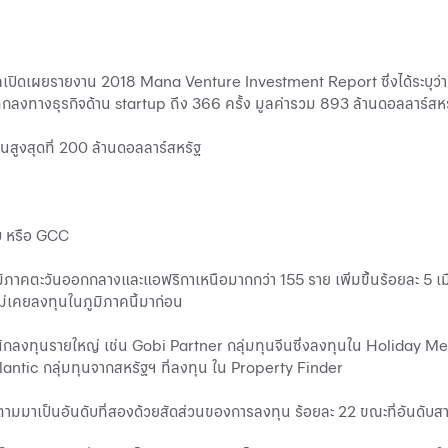
ภาคเปิดเผยรายงาน 2018 Mana Venture Investment Report ซึ่งได้ระบุว่า 
กลงทางธุรกิจด้าน startup ถึง 366 ครั้ง มูลค่ารวม 893 ล้านดอลลาร์สหรั
งทุนสูงสุดที่ 200 ล้านดอลลาร์สหรัฐ
ับ หรือ GCC
มิภาคตะวันออกกลางและแอฟริกาเหนือมากกว่า 155 ราย เพิ่มขึ้นร้อยละ 5 เมื่
่เคยลงทุนในภูมิภาคนี้มาก่อน
ป็นนักลงทุนรายใหญ่ เช่น Gobi Partner กลุ่มทุนจีนซึ่งลงทุนใน Holiday Me เ
tlantic กลุ่มทุนจากสหรัฐฯ ที่ลงทุน ใน Property Finder
์ตามมาเป็นอันดับที่สองด้วยสัดส่วนของการลงทุน ร้อยละ 22 ขณะที่อันดับส