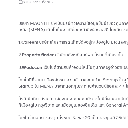
3 มี.ค. 2562
|
2672
บริษัท MAGNITT ซึ่งเป็นบริษัทวิเคราะห์ข้อมูลชั้นนําของภูมิ
เหนือ (MENA) เติบโตขึ้นจากปีก่อนหน้าถึงร้อยละ 31 โดยมีการต
1.Careem
บริษัทให้บริการรถแท็กซี่ตั้งอยู่ที่เมืองดูไบ มีเงินล
2.
Property finder
บริษัทอสังหาริมทรัพย์ ตั้งอยู่ที่เมืองดูไบ
3.
Wadi.com
เว็บไซต์ขายสินค้าออนไลน์ในภูมิภาครัฐอ่าวอาหร
โดยในปีที่ผ่านมามีองค์กรต่าง ๆ เข้ามาลงทุนด้าน Startup ในภู
Startup ใน MENA มาจากนอกภูมิภาค ในจํานวนนี้ร้อยละ 47 ไม
ทั้งนี้เป็นที่น่าสังเกตว่าผู้ลงทุนจากนอกภูมิภาคในปีที่ผ่านมาเ
ที่เมืองดูไบ กรุงริยาด และเมืองปูเนของอินเดีย และ General A
โดยในจํานวนการลงทุนทั้งหมด ร้อยละ 30 เป็นของยูเออี อียิปต