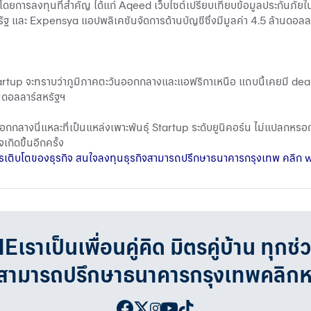
12 โดยการลงทุนที่สําคัญ ได้แก่ Aqeed เว็บไซต์เปรียบเทียบข้อมูลประกันภัย
ัฐ และ Expensya แอปพลิเคชันจัดการด้านบัญชีซึ่งมีมูลค่า 4.5 ล้านดอ
artup จะทราบว่าภูมิภาคตะวันออกกลางและแอฟริกาเหนือ แถบนี้เคยมี deal
้านดอลลาร์สหรัฐฯ
ันออกกลางนี่แหละที่เป็นแหล่งเพาะพันธุ์ Startup ระดับยูนิคอร์น ไม่แปลกหรอ
เกิดขึ้นอีกครั้ง
่วงการเติบโตของธุรกิจ สนใจลงทุนธุรกิจสามารถปรึกษาธนาคารกรุงเทพ คลิก
w
เป็นเพื่อนคู่คิด มิตรคู่บ้าน ทุกช่
จสามารถปรึกษาธนาคารกรุงเทพคลิก