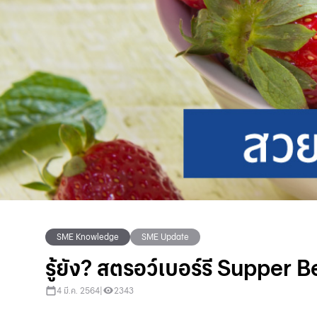
SME Knowledge
SME Update
รู้ยัง? สตรอว์เบอร์รี Supper
4 มี.ค. 2564
|
2343