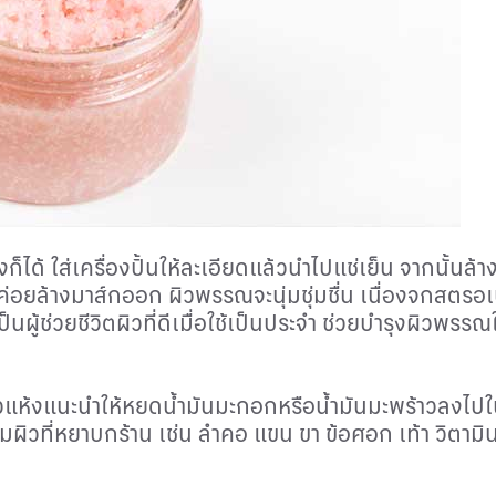
็ได้ ใส่เครื่องปั้นให้ละเอียดแล้วนำไปแช่เย็น จากนั้นล้า
มงค่อยล้างมาส์กออก ผิวพรรณจะนุ่มชุ่มชื่น เนื่องจกสตรอ
ผู้ช่วยชีวิตผิวที่ดีเมื่อใช้เป็นประจำ ช่วยบำรุงผิวพรรณให
ิวแห้งแนะนำให้หยดน้ำมันมะกอกหรือน้ำมันมะพร้าวลงไปในส
ผิวที่หยาบกร้าน เช่น ลำคอ แขน ขา ข้อศอก เท้า วิตามิน