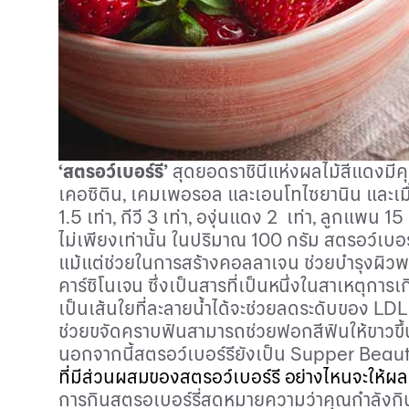
‘
สตรอว์เบอร์รี
’
สุดยอดราชินีแห่งผลไม้สีแดงม
เคอซิติน, เคมเพอรอล และเอนโทไซยานิน และเมื่อ
1.5
เท่า, กีวี 3 เท่า, องุ่นแดง 2 เท่า, ลูกแพน 15
ไม่เพียงเท่านั้น ในปริมาณ 100 กรัม สตรอว์เบอร์ร
แม้แต่ช่วยในการสร้างคอลลาเจน
ช่วยบำรุงผิว
คาร์ซิโนเจน ซึ่งเป็นสารที่เป็นหนึ่งในสาเหตุกา
เป็นเส้นใยที่ละลายน้ำได้จะช่วยลดระดับของ
LD
ช่วยขจัดคราบฟันสามารถช่วยฟอกสีฟันให้ขาวขึ้
นอกจากนี้สตรอว์เบอร์รียังเป็น
Supper Beaut
ที่มีส่วนผสมของสตรอว์เบอร์รี อย่างไหนจะให้ผลม
การกินสตรอเบอร์รี่สดหมายความว่าคุณกำลังกินวิ