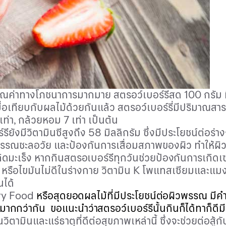
ีคุณค่าทางโภชนาการมากมาย
สตรอว์เบอร์รีสด
100
กรัม 
เทียบกับผลไม้ด้วยกันแล้ว สตรอว์เบอร์รี่มีปริมาณสารต
 เท่า, กล้วยหอม 7 เท่า เป็นต้น
ียังมีวิตามินซีสูงถึง 58 มิลลิกรัม ซึ่งมีประโยชน์ต่อร่า
พรรณชะลอวัย และป้องกันการเสื่อมสภาพของผิว ทำให้ผิ
รเกิดมะเร็ง หากกินสตรอเบอร์รีทุกวันช่วยป้องกันการเกิด
L
หรือไขมันไม่ดีในร่างกาย
วิตามิน
K
โพแทสเซียมและแมงกา
นได้
y Food
หรือสุดยอดผลไม้ที่มีประโยชน์ต่อผิวพรรณ มีค
ากกว่ากัน ขอแนะนำว่าสตรอว์เบอร์รีนั้นกินก็ได้ทาก็ดีมีป
ตามินและแร่ธาตุที่ดีต่อสุขภาพเหล่านี้ ซึ่งจะช่วยต่อส