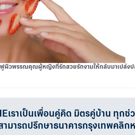
นฟูผิวพรรณคุณผู้หญิงที่รักสวยรักงามให้กลับมาเปล่งปล
เป็นเพื่อนคู่คิด มิตรคู่บ้าน ทุกช่
จสามารถปรึกษาธนาคารกรุงเทพคลิก