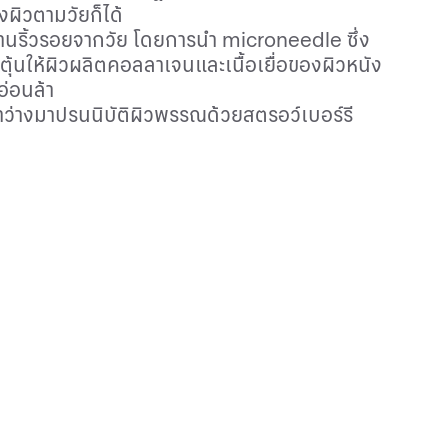
งผิว
ตามวัยก็ได้
่อต้านริ้วรอยจากวัย โดยการนำ
microneedle
ซึ่ง
ะตุ้นให้ผิวผลิตคอลลาเจนและเนื้อเยื่อของผิวหนัง
อ่อนล้า
ลาว่างมาปรนนิบัติผิวพรรณด้วยสตรอว์เบอร์รี