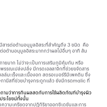
มีสารต่อต้านอนุมูลอิสระที่สำคัญถึง 3 ชนิด
คือ
่อต้านอนุมูลอิสระมากกว่าผลไม้อื่นๆ อาทิ ส้ม
งกายมาก ไม่ว่าจะเป็นการเสริมภูมิคุ้มกัน หรือ
วพรรณเปล่งปลั่ง
มีกรดเอลลาจิกที่ช่วยขจัดสาร
เซลล์มะเร็งและเนื้องอก
สตรอเบอร์รีมีเพคติน ซึ่ง
นีสที่ช่วยบำรุงกระดูกแล้ว ยังมีกรด
malic
ที่
ำถามว่าการกินผลสดกับการใช้ผลิตภัณฑ์บำรุงผิว
ระโยชน์ทั้งนั้น
ู้กับความเครียดจากปฏิกิริยาออกซิเดชันและการ