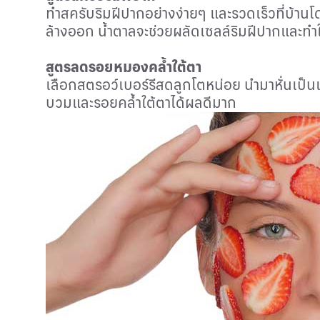
ทำสครับริมฝีปากอย่างง่ายๆ และรวดเร็วที่บ้า
ล้างออก น้ำตาลจะช่วยผลัดเซลล์ริมฝีปากและทำให
สูตรลดรอยหมองคล้ำใต้ตา
เลือกสตรอว์เบอร์รีสดลูกโตหน่อย นำมาหั่นเป็
บวมและรอยคล้ำใต้ตาได้ผลดีมาก