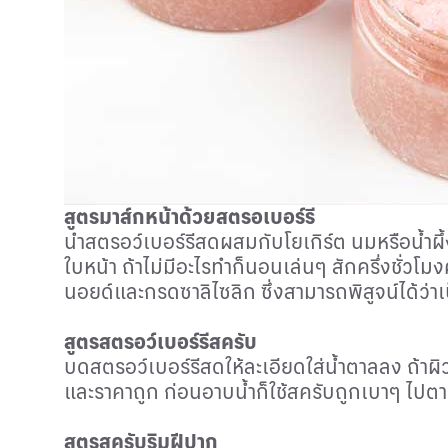
สูตรมาส์กหน้าด้วยสตรอเบอร์รี
นำสตรอว์เบอร์รีสดผสมกับโยเกิร์ต นมหรือน้ำผึ้งก
ใบหน้า ถ้าไม่มีอะไรทำก็นอนเล่นๆ สักครึ่งชั่วโ
นอยด์และกรดซาลิไซลิก ซึ่งสามารถพิสูจน์ได้ว่าเป็น
สูตรสตรอว์เบอร์รีสครับ
บดสตรอว์เบอร์รีสดให้ละเอียดใส่น้ำตาลลง ถ้าผ
และราคาถูก ก่อนอาบน้ำก็ใช้สครับถูกเบาๆ ไปตาม
สูตรสครับริมฝีปาก