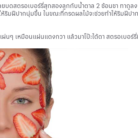
นโดยบดสตรอเบอร์รี่สุกสองลูกกับน้ำตาล 2 ช้อนชา ทาถูล
้ริมฝีปากนุ่มขึ้น ในขณะที่กรดผลไม้จะช่วยทำให้ริมฝีปา
นแผ่นๆ เหมือนแผ่นแตงกวา แล้วมาโป๊ะใต้ตา สตรอเบอร์ร