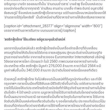
เจริญกรุง บางรัก รองลงมาก็เป็น ‘ย่านถนนข้าวสาร’ บางลำพู ซึ่งเป็นแหล่งรวม
ของนักท่องเที่ยวจากทุกชาติ ‘ย่านสีลม สามย่าน นางเลิ้ง ท่าพระจันทร์ อนุสาวรีย์
ชัยสมรภูมิ’ ซึ่งแหล่งรวมสตรีทฟู้ดใจกลางกรุง แต่ถ้านอกเมืองมาหน่อยต้องยกให้
‘ย่านตลาดโต้รุ่งโชคชัยสี่’ เป็นอีกหนึ่งย่านที่มีอาหารข้างทางให้เลือกชิมหลากหลาย
[caption id="attachment_28377" align="alignnone" width="800"]
บรรยากาศร้านอาหารริมทาง บนถนนเยาวราช[/caption]
‘
สตรีทฟู้ดไทย
’
ไร้ระเบียบ แต่ดูรวมๆแล้วมีเสน่ห์
นอกจากมีมนต์เสน่ห์แล้ว สตรีทฟู้ดไทยยังเป็นเครื่องจักรเล็กๆที่ขับเคลื่อน
เศรษฐกิจไทยให้เติบโตรายได้ยังกระจายลงสู่ชุมชน สู่คนระดับล่างเป็นเศรษฐกิจ
ฐานรากอย่างแท้จริง จากการสำรวจของ Euromonitor International บริษัทผู้
วิจัยตลาดอาหารโลก เปิดเผยว่า ในปี 2560 ภาพรวมตลาดอาหารข้างทางใน
ประเทศไทย หรือ สตรีทฟู้ด มีมูลค่า 276,000 ล้านบาท คาดว่าในปี 2564 จะมี
มูลค่าเพิ่มขึ้นเป็น 340,000 ล้านบาท นับว่าเติบโตอย่างต่อเนื่องเลยทีเดียว
ด้วยเหตุนี้ สตรีทฟู้ดไทย จึงไม่เพียงแต่เป็นเสน่ห์ที่ดึงดูดนักท่องเที่ยว และทำให้
กรุงเทพฯ กลายเป็นเมืองที่มีสีสันและมีชีวิตชีวายิ่งขึ้นเท่านั้น แต่ยังสามารถสร้าง
รายได้ไม่น้อยให้แก่ประเทศไทยอีกด้วยปัจจัยที่ทำให้ธุรกิจร้านอาหารข้างทางในไทย
เติบโตอีก 4 ปีข้างหน้า มาจาก เมนูอาหารไทยได้รับการจัดอันดับโลกอย่างต่อเนื่อง
ซึ่งเป็นผลมาจากบ้านเรามี ตลาดสดซึ่งเป็นที่ขายวัตถุดิบในการทำอาหาร ได้รับการ
จัดอันดับให้เป็นแหล่งท่องเที่ยวอันดับต้น ๆ ของโลกเช่นกัน ประกอบกับมีแนวโน้ม
ชัดเจนที่นักท่องเที่ยวต่างชาติเพิ่มการใช้จ่ายซื้อหาอาหารไทยมากขึ้นอย่างต่อเนื่อง