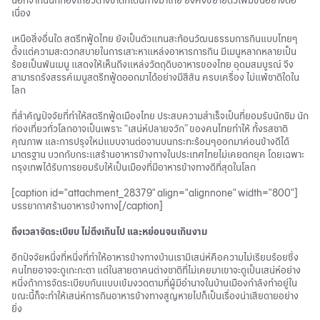
นอกจากนี้นักท่องเที่ยวต่างชาติที่เดินทางมาไทย ยังคงขยายตัวเพิ่มขึ้นอย่างต่อ
เนื่อง
เหนือสิ่งอื่นใด สตรีทฟู้ดไทย ยังเป็นตัวแทนสะท้อนวัฒนธรรมการกินแบบไทยๆ
ตั้งแต่ความสะดวกสบายในการเสาะหาแหล่งอาหารการกิน มีเมนูหลากหลายเป็น
ร้อยเป็นพันเมนู แสดงให้เห็นถึงแหล่งวัตถุดิบอาหารของไทย อุดมสมบูรณ์ จึง
สามารถรังสรรค์เมนูสตรีทฟู้ดออกมาได้อย่างมีสีสัน ครบเครื่อง ไม่แพ้ชาติใดใน
โลก
ที่สำคัญปัจจัยที่ทำให้สตรีทฟู้ดเมืองไทย ประสบความสำเร็จเป็นที่ยอมรับนักชิม นัก
ท่องเที่ยวทั่วโลกอาจเป็นเพราะ “เสน่ห์ปลายจวัก” ของคนไทยทำให้ ทั้งรสชาติ
คุณภาพ และการปรุงใหม่แบบจานต่อจานบนกระทะร้อนๆออกมาค่อนข้างดีได้
มาตรฐาน บวกกับกระแสร้านอาหารข้างทางในประเทศไทยไม่เคยตกยุค โดยเฉพาะ
กรุงเทพได้รับการยอมรับให้เป็นเมืองที่มีอาหารข้างทางดีที่สุดในโลก
[caption id="attachment_28379" align="alignnone" width="800"]
บรรยากาศร้านอาหารข้างทาง[/caption]
ถึงเวลาจัดระเบียบ ไม่ตึงเกินไป และหย่อนจนเกินงาม
อีกปัจจัยหนึ่งที่หนึ่งที่ทำให้อาหารข้างทางบ้านเรามีเสน่ห์คือความไม่เรียบร้อยซึ่ง
คนไทยอาจจะดูเกะกะตา แต่ในสายตาคนต่างชาติที่ไม่เคยมาเขาจะดูเป็นเสน่ห์อย่าง
หนึ่งถ้าการจัดระเบียบกันแบบเข้มงวดตามที่ผู้มีอำนาจในบ้านเมืองกำลังทำอยู่ใน
ขณะนี้ก็จะทำให้เสน่ห์การกินอาหารข้างทางสูญหายไปก็เป็นเรื่องน่าเสียดายอย่าง
ยิ่ง