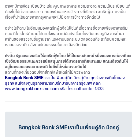
อาจจะมีการจัดระเบียบบ้าง เช่น คุณภาพอาหาร ความสะอาด ความเป็นระเบียบ แต่
ต้องไม่ไปทำลายบรรยากาศของร้านอาหารข้างทางที่เรียกว่า สตรีทฟู้ด คงเป็น
เรื่องที่น่าเสียดายหากกรุงเทพฯจะไม่มี อาหารข้างทางอีกต่อไป
อย่างไรก็ตาม ในอีกมุมมองสตรีทฟู้ดจึงไม่ใช่แค่เรื่องการซื้อขายเพียงอาหารริม
ถนน ที่ใครใคร่ค้าขายได้ตามใจชอบ แต่มันยังเชื่อมโยงกับเศรษฐกิจ การทำมา
หากินของแรงงานชั้นฐานราก แรงงานนอกระบบ ตลอดจนถึง สะท้อนความหละ
หลวมของกติกาสังคมวัฒนธรรมในเขตเมืองอีกด้วย
ดังนั้น รัฐควรส่งเสริมให้สตรีทฟู้ดไทย ให้เป็นเอกลักษณ์หนึ่งของการท่องเที่ยว
เชิงวัฒนธรรมและควรสนับสนุนภายใต้มาตรการที่เหมาะสม ขณะเดียวกันให้
อยู่ในกรอบของความพอดี ไม่ตึงไม่หย่อนจนเกินไป
สถานที่ท่องเที่ยวตอบโจทย์ทุกไลฟ์สไตล์ที่ไม่ควรพลาด
Bangkok Bank SME
เ
ราเป็นเพื่อนคู่คิด มิตรคู่บ้าน ทุกช่วงการเติบโตของ
ธุรกิจ สนใจลงทุนธุรกิจสามารถปรึกษาธนาคารกรุงเทพ คลิก
www.bangkokbanksme.com
หรือ โทร call center 1333
Bangkok Bank SMEเราเป็นเพื่อนคู่คิด มิตรคู่