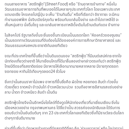
ถนนสายอาหาร "
สตรีทฟู้ด
"(
Street Food
) หรือ "ร้านอาหารข้างทาง" หนึ่งใน
วัฒนธรรมอาหารการกินที่พบเจอได้ในหลายๆประเทศทั่วโลก โดยเฉพาะประเทศ
แถบเอเชีย ใครเคยไปญี่ปุ่น จะเห็น “ร้านกินดื่ม” หรือที่เรียกว่า อิซากายะ จะมีคน
ทำงานออฟฟิศ นั่งจิบเบียร์คุยกัน พร้อมกับแกล้มปิ้งย่าง และถ้าไปเกาหลีใต้ จะ
เห็นหนุ่มสาว นั่งดื่มโซจู และแกล้มอาหารเกาหลีดั้งเดิมในร้านเต้นท์แดง ข้างทาง
ในสิงคโปร์ รัฐบาลถึงขั้นจะยื่นขอขึ้นทะเบียนเป็นมรดกโลก “ห้องครัวของชุมชน”
เป็นมรดกทางวัฒนธรรมที่จับต้องไม่ได้ขององค์การการศึกษาวิทยาศาสตร์ และ
วัฒนธรรมแห่งสหประชาชาติกันเลยทีเดียว
ขณะที่ประเทศไทยที่ขึ้นชื่อว่าเป็นดินแดนของ “สตรีทฟู้ด”ที่มีมนต์เสน่ห์กระชากใจ
นักท่องเที่ยวต่างชาติ ให้มาเยือนใครที่ได้มาลิ้มลองต่างกล่าวตรงกันว่า สตรีทฟู้ด
ไทยมีดีตรงที่รสชาติอร่อย มีอาหารให้เลือกมากมายหลากหลาย มีขายทุกตรอก
ซอกซอย หากินได้เกือบๆตลอด24 ชั่วโมง
ยิ่งกว่านั้นสนนราคาไม่แพง อาหารที่ขึ้นชื่อคือ ผัดไทย หอยทอด ส้มตำ ก๋วยจั๊บ
ก๋วยเตี๋ยว ราดหน้า ข้าวมันไก่ ข้าวเหนียวมะม่วง รวมถึงอาหารอีสานรสแซ่บอย่าง
ลาบ น้ำตก ข้าวเหนียว ส้มตำ เป็นต้น
สตรีทฟู้ดไทยจึงเป็นอีกหนึ่งไฮไลต์ที่ดึงดูดให้นักท่องเที่ยวที่มาเยี่ยมเยือน ยิ่งใน
เมืองหลวงอย่าง กรุงเทพมหานคร ได้ชื่อว่าเป็น สวรรค์ของนักชิมและได้รับการ
ยอมรับว่าเป็นอันดับต้นๆ จาก 23 ประเทศทั่วโลกเลยทีเดียวซึ่งก็มีรางวัลระดับโลก
ต่างๆการันตีมากมาย
ย่านที่ขึ้นชื่อว่า มีอาหารข้างทางที่มีรสชาติดีที่สุด คือ ‘ย่านเยาวราช’ หรือ ไชน่าทาวน์