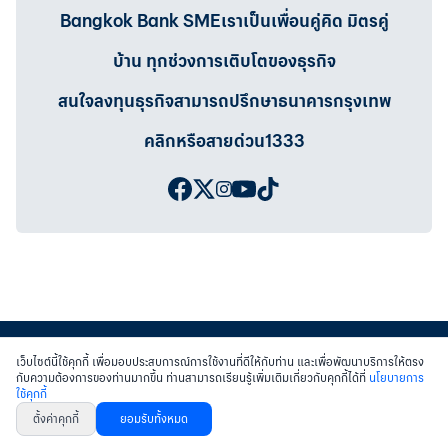
Bangkok Bank SMEเราเป็นเพื่อนคู่คิด มิตรคู่
บ้าน ทุกช่วงการเติบโตของธุรกิจ
สนใจลงทุนธุรกิจสามารถปรึกษาธนาคารกรุงเทพ
คลิกหรือสายด่วน1333
เว็บไซต์นี้ใช้คุกกี้ เพื่อมอบประสบการณ์การใช้งานที่ดีให้กับท่าน และเพื่อพัฒนาบริการให้ตรง
กับความต้องการของท่านมากขึ้น ท่านสามารถเรียนรู้เพิ่มเติมเกี่ยวกับคุกกี้ได้ที่
นโยบายการ
ใช้คุกกี้
สงวนสิทธิ์ พ.ศ.2558 บมจ.ธนาคารกรุงเทพฯ
|
เข้าสู่เว็บไซต์ธนาคาร
|
ติดต่อเรา
ตั้งค่าคุกกี้
ยอมรับทั้งหมด
หนังสือแจ้งการคุ้มครองข้อมูลส่วนบุคคล
นโยบายการใช้คุกกี้
เงื่อนไขการใช้เว็บไซต์