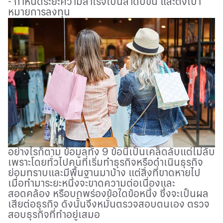
- กำหนดระยะความสำเร็จเป็นลำดับขั้น และตั้งเป้า
หมายการลงทุน
อย่างไรก็ตาม ข้อมูลทั้ง 9 ข้อนี้เป็นเคล็ดลับแต่ไม่ลับ
เพราะโดยทั่วไปคนที่เริ่มทำธุรกิจหรือดำเนินธุรกิจ
ย่อมทราบและมีพื้นฐานมาบ้าง แต่สิ่งที่ขาดหายไป
เมื่อทำมาระยะหนึ่งจะขาดความต่อเนื่องและ
สอดคล้อง หรือบกพร่องข้อใดข้อหนึ่ง ซึ่งจะเป็นผล
เสียต่อธุรกิจ ดังนั้นจึงหมั่นตรวจสอบตนเอง ตรวจ
สอบธุรกิจที่ทำอยู่เสมอ