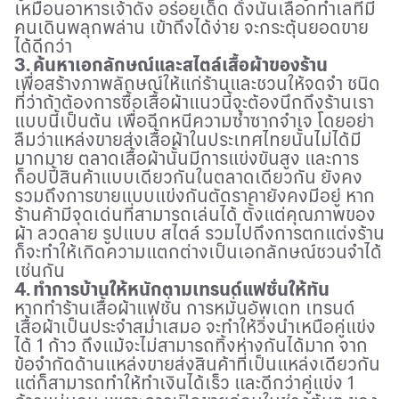
เหมือนอาหารเจ้าดัง อร่อยเด็ด ดังนั้นเลือกทำเลที่มี
คนเดินพลุกพล่าน เข้าถึงได้ง่าย จะกระตุ้นยอดขาย
ได้ดีกว่า
3. ค้นหาเอกลักษณ์และสไตล์เสื้อผ้าของร้าน
เพื่อสร้างภาพลักษณ์ให้แก่ร้านและชวนให้จดจำ ชนิด
ที่ว่าถ้าต้องการซื้อเสื้อผ้าแนวนี้จะต้องนึกถึงร้านเรา
แบบนี้เป็นต้น เพื่อฉีกหนีความซ้ำซากจำเจ โดยอย่า
ลืมว่าแหล่งขายส่งเสื้อผ้าในประเทศไทยนั้นไม่ได้มี
มากมาย ตลาดเสื้อผ้านั้นมีการแข่งขันสูง และการ
ก็อปปี้สินค้าแบบเดียวกันในตลาดเดียวกัน ยังคง
รวมถึงการขายแบบแข่งกันตัดราคายังคงมีอยู่ หาก
ร้านค้ามีจุดเด่นที่สามารถเล่นได้ ตั้งแต่คุณภาพของ
ผ้า ลวดลาย รูปแบบ สไตล์ รวมไปถึงการตกแต่งร้าน
ก็จะทำให้เกิดความแตกต่างเป็นเอกลักษณ์ชวนจำได้
เช่นกัน
4. ทำการบ้านให้หนักตามเทรนด์แฟชั่นให้ทัน
หากทำร้านเสื้อผ้าแฟชั่น การหมั่นอัพเดท เทรนด์
เสื้อผ้าเป็นประจำสม่ำเสมอ จะทำให้วิ่งนำเหนือคู่แข่ง
ได้ 1 ก้าว ถึงแม้จะไม่สามารถทิ้งห่างกันได้มาก จาก
ข้อจำกัดด้านแหล่งขายส่งสินค้าที่เป็นแหล่งเดียวกัน
แต่ก็สามารถทำให้ทำเงินได้เร็ว และดีกว่าคู่แข่ง 1