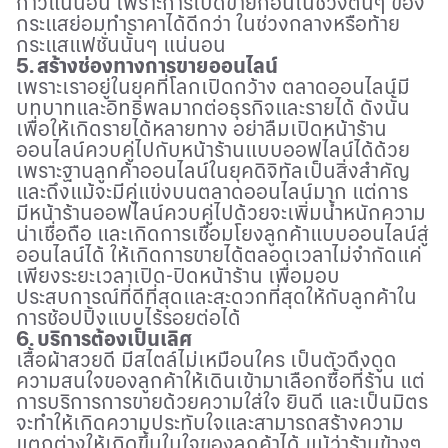
ก้าวแน่นอน เพราะการเปิดขายก่อนในช่วงต้นๆ ของ
กระแสย่อมทำราคาได้ดีกว่า ในช่วงกลางหรือท้าย
กระแสแฟชั่นนั้นๆ แน่นอน
5. สร้างช่องทางการขายออนไลน์
เพราะเราอยู่ในยุคที่โลกเปิดกว้าง ตลาดออนไลน์มี
บทบาทและอิทธิพลมากต่อธุรกิจและรายได้ ดังนั้น
เพื่อให้เกิดรายได้หลายทาง อย่าลืมเปิดหน้าร้าน
ออนไลน์ควบคู่ไปกับหน้าร้านแบบออฟไลน์ได้ด้วย
เพราะฐานลูกค้าออนไลน์ในยุคดิจิทัลเป็นสิ่งสำคัญ
และถึงแม้จะมีคู่แข่งบนตลาดออนไลน์มาก แต่การ
มีหน้าร้านออฟไลน์ควบคู่ไปด้วยจะเพิ่มน้ำหนักความ
น่าเชื่อถือ และเกิดการเชื่อมโยงลูกค้าแบบออนไลน์สู่
ออนไลน์ได้ ให้เกิดการขายได้ตลอดเวลาไม่จำกัดแค่
เพียงระยะเวลาเปิด-ปิดหน้าร้าน เพื่อมอบ
ประสบการณ์ที่ดีที่สุดและสะดวกที่สุดให้กับลูกค้าใน
การช้อปปิ้งแบบไร้รอยต่อได้
6. บริการต้องเป็นเลิศ
เสื้อผ้าสวยดี มีสไตล์ไม่เหมือนใคร เป็นตัวดึงดูด
ความสนใจของลูกค้าให้เดินเข้ามาเลือกซื้อที่ร้าน แต่
การบริการการขายด้วยความใส่ใจ ยินดี และเป็นมิตร
จะทำให้เกิดความประทับใจและสามารถสร้างความ
แตกต่างให้เกิดขึ้นในใจของลูกค้าได้ แม้ว่าร้านข้างๆ