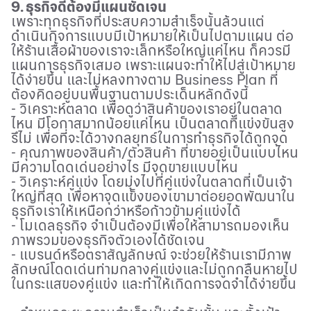
9. ธุรกิจดีต้องมีแผนชัดเจน
เพราะทุกธุรกิจที่ประสบความสำเร็จนั้นล้วนแต่
ดำเนินกิจการแบบมีเป้าหมายให้เป็นไปตามแผน ต่อ
ให้ร้านเสื้อผ้าของเราจะเล็กหรือใหญ่แค่ไหน ก็ควรมี
แผนการธุรกิจเสมอ เพราะแผนจะทำให้ไปสู่เป้าหมาย
ได้ง่ายขึ้น และไม่หลงทางตาม
Business Plan
ที่
ต้องคิดอยู่บนพื้นฐานตามประเด็นหลักดังนี้
- วิเคราะห์ตลาด เพื่อดูว่าสินค้าของเราอยู่ในตลาด
ไหน มีโอกาสมากน้อยแค่ไหน เป็นตลาดที่แข่งขันสูง
รึไม่ เพื่อที่จะได้วางกลยุทธ์ในการทำธุรกิจได้ถูกจุด
- คุณภาพของสินค้า/ตัวสินค้า ที่ขายอยู่เป็นแบบไหน
มีความโดดเด่นอย่างไร มีจุดขายแบบไหน
- วิเคราะห์คู่แข่ง โดยมุ่งไปที่คู่แข่งในตลาดที่เป็นเจ้า
ใหญ่ที่สุด เพื่อหาจุดแข็งของเขามาต่อยอดพัฒนาใน
ธุรกิจเราให้เหนือกว่าหรือก้าวข้ามคู่แข่งได้
- โมเดลธุรกิจ จำเป็นต้องมีเพื่อให้สามารถมองเห็น
ภาพรวมของธุรกิจตัวเองได้ชัดเจน
- แบรนด์หรือตราสัญลักษณ์ จะช่วยให้ร้านเรามีภาพ
ลักษณ์โดดเด่นท่ามกลางคู่แข่งและไม่ถูกกลืนหายไป
ในกระแสของคู่แข่ง และทำให้เกิดการจดจำได้ง่ายขึ้น