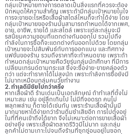
กลุ่มเป้าหมายทางการตลาดเป็นสิ่งแรกที่ควรจะต้อง
ปักหมุดให้ความสำคัญ เพราะถ้ามีกลุ่มเป้าหมายในใจ
การจะขายอะไรหรือเสื้อผ้าสไตล์ไหนก็จะทำได้ง่าย โดย
กลุ่มเป้าหมายของร้านนั้นสามารถกำหนดได้จากเพศ,
อายุ, อาชีพ, รายได้ และสไตล์ เพราะแต่ละกลุ่มจะมี
รสนิยมความชอบที่แตกต่างกันออกไป รวมไปถึง
กำลังในการซื้อก็จะแตกต่างกันออกไปด้วย โดยกลุ่ม
เป้าหมายจะไปสัมพันธ์กับการออกแบบ และทิศทาง
แฟชั่นของร้าน รวมถึงราคาที่จะกำหนดขาย เพราะถ้า
กำหนดกลุ่มเป้าหมายคือวัยรุ่นกลุ่มนักศึกษา ที่มีการ
เปลี่ยนเทรนด์ตามกระแส ซึ่งจะซื้อง่าย-ขายคล่องตัว
กว่า แต่จะทำราคาได้ไม่สูงนัก เพราะกำลังการซื้อยังมี
ไม่มากเหมือนกลุ่มคนวัยทำงาน
2. ทำเลดีมีชัยไปกว่าครึ่ง
หากเสื้อผ้าดี ร้านเด่นเป็นเอกลักษณ์ ถ้าทำเลที่ตั้งไม่
เหมาะสม เช่น อยู่ลึกเกินไป ไม่มีที่จอดรถ คนไม่
พลุกพล่าน ก็ตายได้เช่นกัน เพราะร้านเสื้อผ้านั้นมี
มากมายหาได้ง่ายกว่าร้านติ่มซำเสียอีก การไปตั้งอยู่
ในที่ที่คนเข้าถึงได้ยาก จึงไม่เหมาะต่อการขายเสื้อผ้า
อย่างยิ่ง เพราะเสื้อผ้าตลาดรีวิวมีไม่มาก และกลุ่ม
ลูกค้าไม่ตามเกาะไปจนถึงร้านที่ซุกซ่อนอยู่ในซอก