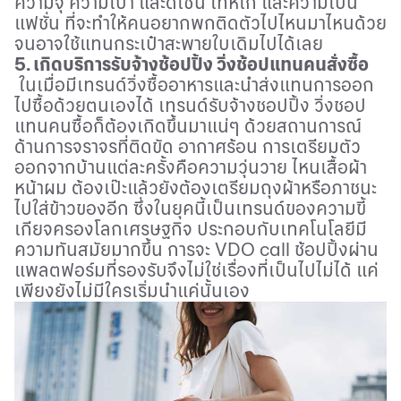
ความจุ ความเบา และดีไซน์ เท่ห์เก๋ และความเป็น
แฟชั่น ที่จะทำให้คนอยากพกติดตัวไปไหนมาไหนด้วย
จนอาจใช้แทนกระเป๋าสะพายใบเดิมไปได้เลย
5. เกิดบริการรับจ้างช้อปปิ้ง วิ่งช้อปแทนคนสั่งซื้อ
ในเมื่อมีเทรนด์วิ่งซื้ออาหารและนำส่งแทนการออก
ไปซื้อด้วยตนเองได้ เทรนด์รับจ้างชอปปิ้ง วิ่งชอป
แทนคนซื้อก็ต้องเกิดขึ้นมาแน่ๆ ด้วยสถานการณ์
ด้านการจราจรที่ติดขัด อากาศร้อน การเตรียมตัว
ออกจากบ้านแต่ละครั้งคือความวุ่นวาย ไหนเสื้อผ้า
หน้าผม ต้องเป๊ะแล้วยังต้องเตรียมถุงผ้าหรือภาชนะ
ไปใส่ข้าวของอีก ซึ่งในยุคนี้เป็นเทรนด์ของความขี้
เกียจครองโลกเศรษฐกิจ ประกอบกับเทคโนโลยีมี
ความทันสมัยมากขึ้น การจะ
VDO call
ช้อปปิ้งผ่าน
แพลตฟอร์มที่รองรับจึงไม่ใช่เรื่องที่เป็นไปไม่ได้ แค่
เพียงยังไม่มีใครเริ่มนำแค่นั้นเอง