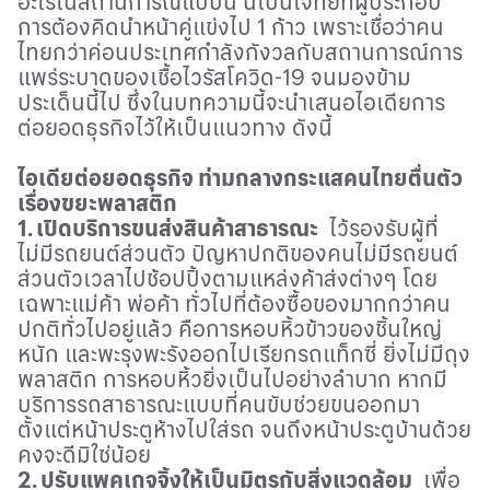
อะไรในสถานการณ์แบบนี้ นี่เป็นโจทย์ที่ผู้ประกอบ
การต้องคิดนำหน้าคู่แข่งไป
1
ก้าว เพราะเชื่อว่าคน
ไทยกว่าค่อนประเทศกำลังกังวลกับสถานการณ์การ
แพร่ระบาดของเชื้อไวรัสโควิด-
19
จนมองข้าม
ประเด็นนี้ไป ซึ่งในบทความนี้จะนำเสนอไอเดียการ
ต่อยอดธุรกิจไว้ให้เป็นแนวทาง ดังนี้
ไอเดียต่อยอดธุรกิจ ท่ามกลางกระแสคนไทยตื่นตัว
เรื่องขยะพลาสติก
1. เปิดบริการขนส่งสินค้าสาธารณะ
ไว้รองรับผู้ที่
ไม่มีรถยนต์ส่วนตัว ปัญหาปกติของคนไม่มีรถยนต์
ส่วนตัวเวลาไปช้อปปิ้งตามแหล่งค้าส่งต่างๆ โดย
เฉพาะแม่ค้า พ่อค้า ทั่วไปที่ต้องซื้อของมากกว่าคน
ปกติทั่วไปอยู่แล้ว คือการหอบหิ้วข้าวของชิ้นใหญ่
หนัก และพะรุงพะรังออกไปเรียกรถแท็กซี่ ยิ่งไม่มีถุง
พลาสติก การหอบหิ้วยิ่งเป็นไปอย่างลำบาก หากมี
บริการรถสาธารณะแบบที่คนขับช่วยขนออกมา
ตั้งแต่หน้าประตูห้างไปใส่รถ จนถึงหน้าประตูบ้านด้วย
คงจะดีมิใช่น้อย
2. ปรับแพคเกจจิ้งให้เป็นมิตรกับสิ่งแวดล้อม
เพื่อ