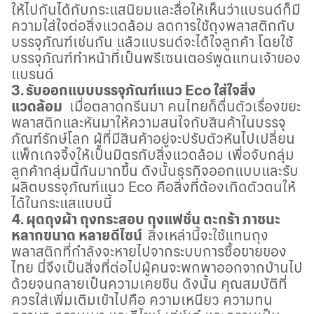
ให้ไปกันได้กับกระแสนิยมและสื่อให้เห็นว่าแบรนด์ก็มี
ความใส่ใจต่อสิ่งแวดล้อม ลดการใช้ถุงพลาสติกกับ
บรรจุภัณฑ์เช่นกัน แล้วแบรนด์จะได้ใจลูกค้า โดยใช้
บรรจุภัณฑ์ทำหน้าที่เป็นพรีเซนเตอร์พูดแทนเจ้าของ
แบรนด์
3. รับออกแบบบรรจุภัณฑ์แนว
Eco
ใส่ใจสิ่ง
แวดล้อม
เมื่อตลาดกรีนมา คนไทยก็ตื่นตัวเรื่องขยะ
พลาสติกและหันมาให้ความสนใจกับสินค้าในบรรจุ
ภัณฑ์รักษ์โลก ผู้ที่มีสินค้าอยู่จะปรับตัวหันไปเปลี่ยน
แพ็กเกจจิ้งให้เป็นมิตรกับสิ่งแวดล้อม เพื่อจับกลุ่ม
ลูกค้ากลุ่มนี้กันมากขึ้น ดังนั้นธุรกิจออกแบบและรับ
ผลิตบรรจุภัณฑ์แนว
Eco
คือสิ่งที่ต้องเกิดตัวตนให้
ได้ในกระแสแบบนี้
4. ผุดถุงผ้า ถุงกระสอบ ถุงแฟชั่น ตะกร้า ภาชนะ
หลากขนาด หลายดีไซน์
สิ่งเหล่านี้จะใช้แทนถุง
พลาสติกที่กำลังจะหายไปจากระบบการซื้อขายของ
ไทย นี่จึงเป็นสิ่งที่ต่อไปผู้คนจะพกพาออกจากบ้านไป
ด้วยจนกลายเป็นความเคยชิน ดังนั้น คุณสมบัติที่
ควรใส่เพิ่มเติมเข้าไปคือ ความเหนียว ความทน