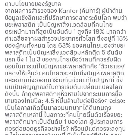
ตามนโยบายของรัฐบาล
จากผลการสำรวจของ
Kantar (
คันทาร์) ผู้นำด้าน
ข้อมูลเชิงลึกและที่ปรึกษาการตลาดระดับโลก พบว่า
ขยะพลาสติก เป็นปัญหาสิ่งแวดล้อมที่คนไทย
ตระหนักมากที่สุดเป็นอันดับ
1
สูงถึง
18%
มากกว่า
ค่าเฉลี่ยจากผลสำรวจประชากรทั่วโลก ซึ่งอยู่ที่
15%
ของผู้คนทั้งหมด โดย
63%
ของคนไทยมองว่าขยะ
พลาสติกเป็นปัญหาสิ่งแวดล้อมหลักติด
5
อันดับ
แรก ซึ่ง
1
ใน
3
ของคนไทยเชื่อว่าคนที่ควรรับผิด
ชอบในการแก้ไขปัญหาขยะพลาสติกคือ ‘ตัวเราเอง’
แสดงให้เห็นว่า คนไทยตระหนักถึงปัญหาพลาสติก
และอยากที่จะออกมาร่วมกันช่วยแก้ไขปัญหานี้ ซึ่ง
นับเป็นสัญญาณดีในการเริ่มต้นเปลี่ยนแปลงโลก
ดังนั้น ถ้าถุงพลาสติกหูหิ้วหายไปจากระบบการซื้อ
ขายของไทยปีละ
4.5
หมื่นล้านใบต่อปีจริงๆ อะไรจะ
เป็นโอกาสเกิดขึ้นมาสวมบทบาทได้ดีแทนถุง
พลาสติกเหล่านี้ ในสภาวะที่คนไทยตื่นตัวเรื่องขยะ
พลาสติกมากเป็นอันดับ
1
ของโลก ผู้ประกอบการ
ควรต่อยอดธุรกิจอย่างไร
?
หรือแม้แต่ควรจะลงทุน