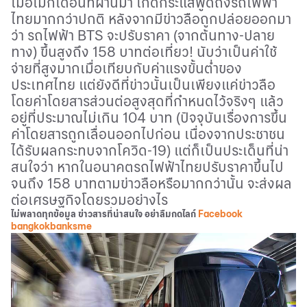
เมื่อไม่กี่เดือนที่ผ่านมา เกิดกระแสพูดถึงรถไฟฟ้า
ไทยมากกว่าปกติ หลังจากมีข่าวลือถูกปล่อยออกมา
ว่า รถไฟฟ้า
BTS
จะปรับราคา
(
จากต้นทาง
-
ปลาย
ทาง
)
ขึ้นสูงถึง
158
บาทต่อเที่ยว
!
นับว่าเป็นค่าใช้
จ่ายที่สูงมากเมื่อเทียบกับค่าแรงขั้นต่ำของ
ประเทศไทย แต่ยังดีที่ข่าวนั้นเป็นเพียงแค่ข่าวลือ
โดยค่าโดยสารส่วนต่อสูงสุดที่กำหนดไว้จริงๆ แล้ว
อยู่ที่ประมาณไม่เกิน
104
บาท
(
ปัจจุบันเรื่องการขึ้น
ค่าโดยสารถูกเลื่อนออกไปก่อน เนื่องจากประชาชน
ได้รับผลกระทบจากโควิด
-19)
แต่ก็เป็นประเด็นที่น่า
สนใจว่า หากในอนาคตรถไฟฟ้าไทยปรับราคาขึ้นไป
จนถึง
158
บาทตามข่าวลือหรือมากกว่านั้น จะส่งผล
ต่อเศรษฐกิจโดยรวมอย่างไร
ไม่พลาดทุกข้อมูล ข่าวสารที่น่าสนใจ อย่าลืมกดไลก์
Facebook
bangkokbanksme