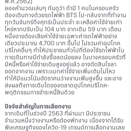
พ
.
ศ
.2562)
ลองคำนวณเล่นๆ กันดูว่า ถ้ามี
1
คนในครอบครัว
ต้องเดินทางด้วยรถไฟฟ้า
BTS
ไป
-
กลับจากที่ทำงาน
ทุกวันจันทร์ถึงศุกร์เป็นประจำ จะเหลือค่าใช้จ่ายเท่า
ไหร่หากปรับเป็น
104
บาท จากเดิม
59
บาท เดือน
หนึ่งอาจต้องเสียค่าใช้จ่ายเฉพาะค่ารถไฟฟ้าอย่าง
เดียวประมาณ
4,700
บาท ขึ้นไป ไม่รวมค่าอุปโภค
บริโภคอื่นๆ ทำให้ประชาชนทั่วไปที่ต้องใช้รถไฟฟ้าใน
การเดินทางมีกำลังซื้อลดน้อยลง ในบางครอบครัวที่
มีหนี้หรือค่าใช้จ่ายเดิมสูงอยู่แล้ว อาจตัดสินใจลา
ออกจากงาน เพราะแบกค่าใช้จ่ายเพิ่มเติมไม่ไหว
ทำให้มีแนวโน้มอัตราคนว่างงานเพิ่มสูงขึ้น และอาจ
ส่งผลถึงการเติบโตของตลาดอุปโภคบริโภค
-
พฤติกรรมการชำระหนี้สินด้วย
ปัจจัยสำคัญในการเลือกงาน
จากเดิมที่ในช่วงปี
2563
ที่ผ่านมา มีประชาชน
จำนวนหนึ่งว่างงานหรือต้องพักงาน เนื่องจากได้รับ
พิษเศรษฐกิจของโควิด
-19
เทรนด์การเลือกงานเลย