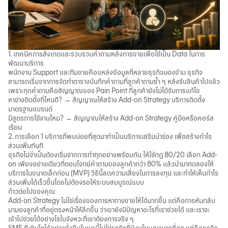
1. เทคนิคการสังเกตและรวบรวมคำถามหลังการขายเพื่อใช้เป็น Data ในการ
พัฒนาบริการ
พนักงาน Support และทีมขายคือแหล่งข้อมูลที่หลายธุรกิจมองข้าม ธุรกิจ
สามารถเริ่มจากการจัดทำตารางบันทึกคำถามที่ลูกค้าถามซ้ำ ๆ หลังรับสินค้าไปแล้ว
เพราะทุกคำถามคือสัญญาณของ Pain Point ที่ลูกค้ายังไม่ได้รับการแก้ไข
หาช่างติดตั้งที่ไหนดี? → สัญญาณให้สร้าง Add-on Strategy บริการติดตั้ง
มาตรฐานแบรนด์
มีสูตรการใช้งานไหม? → สัญญาณให้สร้าง Add-on Strategy คู่มือหรือคอร์ส
เรียน
2. การเลือก 1 บริการที่พบบ่อยที่สุดมาทำเป็นบริการเสริมนำร่อง เพื่อสร้างกำไร
ส่วนเพิ่มทันที
ธุรกิจไม่จำเป็นต้องเริ่มจากการทำทุกอย่างพร้อมกัน ให้ใช้กฎ 80/20 เลือก Add-
on เพียงอย่างเดียวที่ตอบโจทย์คำถามของลูกค้ากว่า 80% แล้วนำมาทดลองให้
บริการในขนาดเล็กก่อน (MVP) วิธีนี้ลดความเสี่ยงในการลงทุน และทำให้เห็นกำไร
ส่วนเพิ่มได้เร็วขึ้นโดยไม่ต้องรอให้ระบบสมบูรณ์แบบ
ก้าวต่อไปของคุณ
Add-on Strategy ไม่ใช่เรื่องของการหาทางขายให้ได้มากขึ้น แต่คือการหันกลับ
มามองลูกค้าที่อยู่ตรงหน้าให้ลึกขึ้น ว่าเขายังมีปัญหาอะไรที่เราช่วยได้ และเราจะ
เข้าไปช่วยได้อย่างไรในจังหวะที่เขาต้องการจริง ๆ