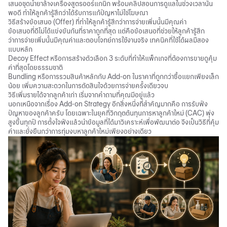
เสนอชุดน้ำยาล้างเครื่องสูตรออร์แกนิก พร้อมคลิปสอนการดูแลในช่วงเวลานั้น
พอดี ทำให้ลูกค้ารู้สึกว่าได้รับการแก้ปัญหาไม่ใช่โฆษณา
วิธีสร้างข้อเสนอ (Offer) ที่ทำให้ลูกค้ารู้สึกว่าการจ่ายเพิ่มนั้นมีคุณค่า
ข้อเสนอที่ดีไม่ได้แข่งขันกันที่ราคาถูกที่สุด แต่คือข้อเสนอที่ช่วยให้ลูกค้ารู้สึก
ว่าการจ่ายเพิ่มนั้นมีคุณค่าและตอบโจทย์การใช้งานจริง เทคนิคที่ใช้ได้ผลมีสอง
แบบหลัก
Decoy Effect หรือการสร้างตัวเลือก 3 ระดับที่ทำให้แพ็กเกจที่ต้องการขายดูคุ้ม
ค่าที่สุดโดยธรรมชาติ
Bundling หรือการรวมสินค้าหลักกับ Add-on ในราคาที่ถูกกว่าซื้อแยกเพียงเล็ก
น้อย เพิ่มความสะดวกในการตัดสินใจด้วยการจ่ายครั้งเดียวจบ
วิธีเพิ่มรายได้จากลูกค้าเก่า เริ่มจากคำถามที่คุณมีอยู่แล้ว
นอกเหนือจากเรื่อง Add-on Strategy อีกสิ่งหนึ่งที่สำคัญมากคือ การรับฟัง
ปัญหาของลูกค้าครับ โดยเฉพาะในยุคที่วิกฤตต้นทุนการหาลูกค้าใหม่ (CAC) พุ่ง
สูงขึ้นทุกปี การตั้งใจฟังแล้วนำข้อมูลที่ได้มาวิเคราะห์เพื่อพัฒนาต่อ จึงเป็นวิธีที่คุ้ม
ค่าและยั่งยืนกว่าการทุ่มงบหาลูกค้าใหม่เพียงอย่างเดียว