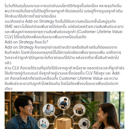
ในวันที่ต้นทุนโฆษณาและการแข่งขันบนโลกดิจิทัลสูงขึ้นต่อเนื่อง หลายธุรกิจเริ่ม
พบว่าการเติบโตอาจไม่ได้อยู่ที่การหาลูกค้าใหม่เสมอไป แต่อยู่ที่การดูแลลูกค้าเดิม
ให้กลับมาใช้บริการซ้ำอย่างต่อเนื่อง
แนวคิดอย่าง Add-on Strategy จึงเริ่มได้รับความสนใจมากขึ้นในหมู่ธุรกิจ
SME เพราะไม่ใช่แค่ช่วยเพิ่มรายได้ต่อครั้ง แต่ยังช่วยสร้างความสัมพันธ์ระยะยาว
และเพิ่มมูลค่าตลอดอายุความสัมพันธ์ของลูกค้า (Customer Lifetime Value:
CLV) ได้โดยไม่ต้องพึ่งงบโฆษณาเพิ่มมากเหมือนในอดีต
Add-on Strategy คืออะไร?
Add-on Strategy คือกลยุทธ์การสร้างบริการหรือสินค้าเสริมที่ต่อยอดจาก
สินค้าหลัก โดยหัวใจของกลยุทธ์นี้ไม่ใช่การยัดเยียดเพื่อขายของเพิ่ม แต่คือการ
วิเคราะห์ว่าลูกค้ามีปัญหาอะไรที่เราช่วยแก้ได้บ้าง หลังจากที่เขาซื้อสินค้าหลักไป
แล้ว
ส่วน CLV คือรายได้รวมที่ธุรกิจได้รับจากลูกค้าหนึ่งราย ตลอดช่วงเวลาที่ลูกค้ายัง
ใช้บริการอยู่กับแบรนด์ ยิ่งลูกค้าอยู่นานและซื้อบ่อยขึ้น CLV ก็ยิ่งสูง และ Add-
on คือกลไกหลักที่ช่วยขับเคลื่อนทั้ง Customer Lifetime Value และความ
สัมพันธ์ระยะยาวกับลูกค้าไปพร้อมกัน โดยไม่ต้องพึ่งงบโฆษณาเพิ่มแม้แต่บาท
เดียว