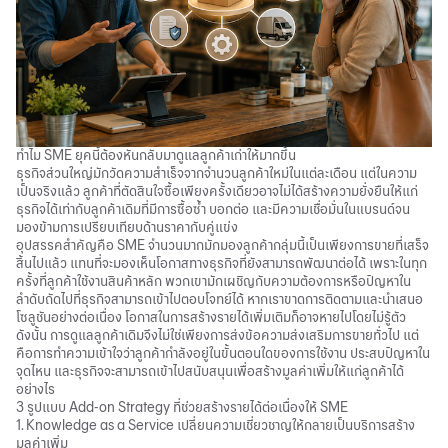
ทำไม SME ยุคนี้ต้องหันกลับมาดูแลลูกค้าเก่าให้มากขึ้น
ธุรกิจส่วนใหญ่มักวัดความสำเร็จจากจำนวนลูกค้าใหม่ในแต่ละเดือน แต่ในความ
เป็นจริงแล้ว ลูกค้าที่ตัดสินใจซื้อเพียงครั้งเดียวอาจไม่ได้สร้างความยั่งยืนให้แก่
ธุรกิจได้เท่ากับลูกค้าเดิมที่มีการซื้อซ้ำ บอกต่อ และมีความเชื่อมั่นในแบรนด์จน
มองข้ามการเปรียบเทียบด้านราคากับคู่แข่ง
อุปสรรคสำคัญคือ SME จำนวนมากมักมองลูกค้ากลุ่มนี้เป็นเพียงการขายที่เสร็จ
สิ้นไปแล้ว แทนที่จะมองเห็นโอกาสทางธุรกิจที่ยังสามารถพัฒนาต่อได้ เพราะในทุก
ครั้งที่ลูกค้าใช้งานสินค้าหลัก พวกเขามักเผชิญกับความต้องการหรือปัญหาใน
ลำดับถัดไปที่ธุรกิจสามารถเข้าไปตอบโจทย์ได้ หากเราขาดการติดตามและนำเสนอ
โซลูชันอย่างต่อเนื่อง โอกาสในการสร้างรายได้เพิ่มเติมก็อาจหายไปโดยไม่รู้ตัว
ดังนั้น การดูแลลูกค้าเดิมจึงไม่ใช่เพียงการส่งข้อความส่งเสริมการขายทั่วไป แต่
คือการทำความเข้าใจว่าลูกค้ากำลังอยู่ในขั้นตอนใดของการใช้งาน ประสบปัญหาใน
จุดไหน และธุรกิจจะสามารถเข้าไปสนับสนุนเพื่อสร้างมูลค่าเพิ่มให้แก่ลูกค้าได้
อย่างไร
3 รูปแบบ Add-on Strategy ที่ช่วยสร้างรายได้ต่อเนื่องให้ SME
1. Knowledge as a Service เปลี่ยนความเชี่ยวชาญให้กลายเป็นบริการสร้าง
มูลค่าเพิ่ม