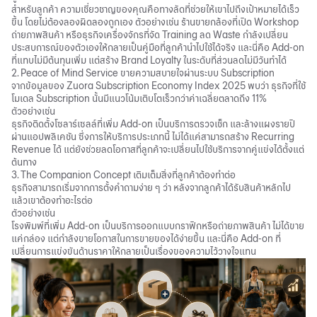
สำหรับลูกค้า ความเชี่ยวชาญของคุณคือทางลัดที่ช่วยให้เขาไปถึงเป้าหมายได้เร็ว
ขึ้น โดยไม่ต้องลองผิดลองถูกเอง ตัวอย่างเช่น ร้านขายกล้องที่เปิด Workshop
ถ่ายภาพสินค้า หรือธุรกิจเครื่องจักรที่จัด Training ลด Waste กำลังเปลี่ยน
ประสบการณ์ของตัวเองให้กลายเป็นคู่มือที่ลูกค้านำไปใช้ได้จริง และนี่คือ Add-on
ที่แทบไม่มีต้นทุนเพิ่ม แต่สร้าง
Brand Loyalty
ในระดับที่ส่วนลดไม่มีวันทำได้
2. Peace of Mind Service ขายความสบายใจผ่านระบบ Subscription
จากข้อมูลของ Zuora Subscription Economy Index 2025 พบว่า ธุรกิจที่ใช้
โมเดล Subscription นั้นมีแนวโน้มเติบโตเร็วกว่าค่าเฉลี่ยตลาดถึง 11%
ตัวอย่างเช่น
ธุรกิจติดตั้งโซลาร์เซลล์ที่เพิ่ม Add-on เป็นบริการตรวจเช็ก และล้างแผงรายปี
ผ่านแอปพลิเคชัน ซึ่งการให้บริการประเภทนี้ ไม่ได้แค่สามารถสร้าง Recurring
Revenue ได้ แต่ยังช่วยลดโอกาสที่ลูกค้าจะเปลี่ยนไปใช้บริการจากคู่แข่งได้ตั้งแต่
ต้นทาง
3. The Companion Concept เติมเต็มสิ่งที่ลูกค้าต้องทำต่อ
ธุรกิจสามารถเริ่มจากการตั้งคำถามง่าย ๆ ว่า หลังจากลูกค้าได้รับสินค้าหลักไป
แล้วเขาต้องทำอะไรต่อ
ตัวอย่างเช่น
โรงพิมพ์ที่เพิ่ม Add-on เป็นบริการออกแบบกราฟิกหรือถ่ายภาพสินค้า ไม่ได้ขาย
แค่กล่อง แต่กำลังขายโอกาสในการขายของได้ง่ายขึ้น และนี่คือ Add-on ที่
เปลี่ยนการแข่งขันด้านราคาให้กลายเป็นเรื่องของความไว้วางใจแทน