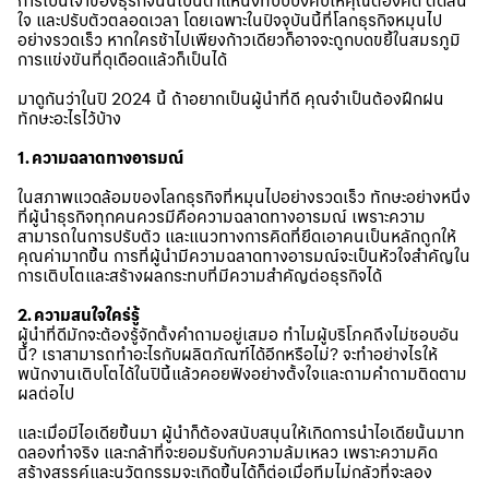
การเป็นเจ้าของธุรกิจนั้นเป็นตำแหน่งที่บีบบังคับให้คุณต้องคิด ตัดสิน
ใจ และปรับตัวตลอดเวลา โดยเฉพาะในปัจจุบันนี้ที่โลกธุรกิจหมุนไป
อย่างรวดเร็ว หากใครช้าไปเพียงก้าวเดียวก็อาจจะถูกบดขยี้ในสมรภูมิ
การแข่งขันที่ดุเดือดแล้วก็เป็นได้
มาดูกันว่าในปี 2024 นี้ ถ้าอยากเป็นผู้นำที่ดี คุณจำเป็นต้องฝึกฝน
ทักษะอะไรไว้บ้าง
1. ความฉลาดทางอารมณ์
ในสภาพแวดล้อมของโลกธุรกิจที่หมุนไปอย่างรวดเร็ว ทักษะอย่างหนึ่ง
ที่ผู้นำธุรกิจทุกคนควรมีคือความฉลาดทางอารมณ์ เพราะความ
สามารถในการปรับตัว และแนวทางการคิดที่ยึดเอาคนเป็นหลักถูกให้
คุณค่ามากขึ้น การที่ผู้นำมีความฉลาดทางอารมณ์จะเป็นหัวใจสำคัญใน
การเติบโตและสร้างผลกระทบที่มีความสำคัญต่อธุรกิจได้
2. ความสนใจใคร่รู้
ผู้นำที่ดีมักจะต้องรู้จักตั้งคำถามอยู่เสมอ ทำไมผู้บริโภคถึงไม่ชอบอัน
นี้? เราสามารถทำอะไรกับผลิตภัณฑ์ได้อีกหรือไม่? จะทำอย่างไรให้
พนักงานเติบโตได้ในปีนี้แล้วคอยฟังอย่างตั้งใจและถามคำถามติดตาม
ผลต่อไป
และเมื่อมีไอเดียขึ้นมา ผู้นำก็ต้องสนับสนุนให้เกิดการนำไอเดียนั้นมาท
ดลองทำจริง และกล้าที่จะยอมรับกับความล้มเหลว เพราะความคิด
สร้างสรรค์และนวัตกรรมจะเกิดขึ้นได้ก็ต่อเมื่อทีมไม่กลัวที่จะลอง