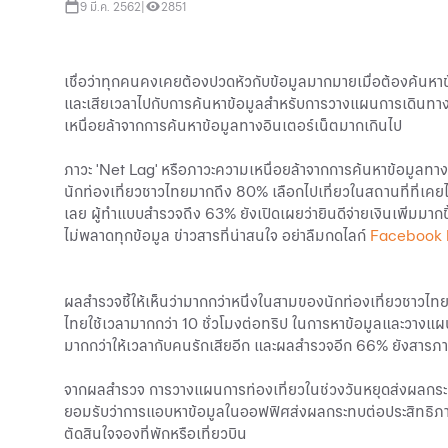
9 มี.ค. 2562
|
2851
เชื่อว่าทุกคนคงเคยต้องปวดหัวกับข้อมูลมากมายเมื่อต้องค้นหาข
และเสียเวลาไปกับการค้นหาข้อมูลสำหรับการวางแผนการเดินทางอย
เหนื่อยล้าจากการค้นหาข้อมูลทางอินเตอร์เน็ตมากเกินไป
ภาวะ 'Net Lag' หรือภาวะความเหนื่อยล้าจากการค้นหาข้อมูลทางอิ
นักท่องเที่ยวชาวไทยมากถึง 80% เลือกไปเที่ยวในสถานที่ที่เค
เลย ผู้ทำแบบสำรวจถึง 63% ยังเปิดเผยว่ายินดีจ่ายเงินเพิ่มมา
ไม่พลาดทุกข้อมูล ข่าวสารที่น่าสนใจ อย่าลืมกดไลก์
Facebook
ผลสำรวจชี้ให้เห็นว่ามากกว่าหนึ่งในสามของนักท่องเที่ยวชาวไทย (
ไทยใช้เวลามากกว่า 10 ชั่วโมงต่อทริป ในการหาข้อมูลและวางแผน
มากกว่าให้เวลากับคนรักเสียอีก และผลสำรวจอีก 66% ยังสารภาพ
จากผลสำรวจ การวางแผนการท่องเที่ยวในช่วงวันหยุดส่งผลกระ
ยอมรับว่าการแอบหาข้อมูลในออฟฟิศส่งผลกระทบต่อประสิทธิภา
ตัดสินใจจองที่พักหรือเที่ยวบิน