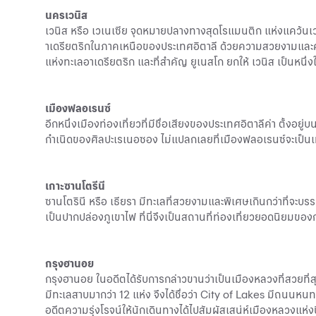
นครเวนิส
เวนิส หรือ เวเนเซีย จุดหมายปลางทางสุดโรแมนติก แห่งแคว้นเวเน
าเดรียตริกในภาคเหนือของประเทศอิตาลี ด้วยความสวยงามและความน
แห่งทะเลอาเดรียตริก และที่สำคัญ ยูเนสโก ยกให้ เวนิส เป็นหนึ
เมืองฟลอเรนซ์
อีกหนึ่งเมืองท่องเที่ยวที่มีชื่อเสียงของประเทศอิตาลีค่า ตั้งอยู
กำเนิดของศิลปะเรเนอซอง ไม่แปลกเลยที่เมืองฟลอเรนซ์จะเป็นเม
เกาะซานโตรีนี
ซานโตรินี หรือ เธียรา มีทะเลที่สวยงามและพิเศษเกินกว่าที่จะบ
เป็นปากปล่องภูเขาไฟ ที่นี่จึงเป็นสถานที่ท่องเที่ยวยอดนิยมของก
กรุงฮานอย
กรุงฮานอย ในอดีตได้รับการกล่าวขานว่าเป็นเมืองหลวงที่สวยที่สุ
มีทะเลสาบมากว่า 12 แห่ง จึงได้ชื่อว่า City of Lakes มีถนนห
อดีตความรุ่งโรจน์ให้นักเดินทางได้ไปสัมผัสเสน่ห์เมืองหลวงแห