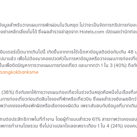
้อมูลสำหรับวางแผนการพักผ่อนในวันหยุด ไม่ว่าจะเป็นจัดการทริปการท่องเท
่างหลีกเลี่ยงไม่ได้ ซึ่งผลสำรวจล่าสุดจาก Hotels.com เปิดเผยว่านักท
นเตอร์เน็ตมากเกินไปนี้ เกิดขึ้นจากการใช้เน็ตหาข้อมูลติดต่อกันเกิน 48 น
ยไปมาแล้ว เพื่อไม่ต้องมาคอยปวดหัวในการหาข้อมูลหรือวางแผนการท่องเที่ย
กขึ้นเพื่อตัดปัญหาการวางแผนการท่องเที่ยว และมากกว่า 1 ใน 3 (40%) ถึง
 bangkokbanksme
38%) ถึงกับยกให้การวางแผนท่องเที่ยวในช่วงวันหยุดคือหนึ่งในเรื่องที่เครี
การท่องเที่ยวก่อนตัดสินใจจองที่พักหรือเที่ยวบิน ซึ่งผลสำรวจยังเผยอีก
ว่าเคยจองห้องพักผิดหรือเลือกจองผิดวัน เพราะสับสนกับข้อมูลที่มากเกิ
ทบต่อประสิทธิภาพในที่ทำงาน โดยผู้ทำแบบสำรวจ 61% สารภาพว่าเคยแอบ
พการทำงานโดยรวม ซึ่งไม่น่าแปลกใจเลยเพราะเกือบ 1 ใน 4 (24%) ของค