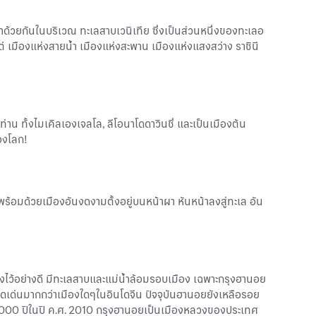
าด้วยกันในบริเวณ ทะเลสาบเวนิเทีย ซึ่งเป็นส่วนหนึ่งของทะเลอ
่ เมืองแห่งสายน้ำ เมืองแห่งสะพาน เมืองแห่งแสงสว่าง ราชินี
 ท่าน ทั้งไมเคิลเองเจลโล, ลีโอนาโดดาวินชี่ และเป็นเมืองต้น
องโลก!
พร้อมด้วยเมืองอันงดงามตั้งอยู่บนหน้าผา หันหน้าลงสู่ทะเล อัน
มืองไว้อย่างดี มีทะเลสาบและแม่น้ำล้อมรอบเมือง เฉพาะกรุงฮานอย
โดดเด่นมากกว่าเมืองใดๆในอินโดจีน ปัจจุบันฮานอยยังเหลือรอย
รบ 1000 ปีในปี ค.ศ. 2010 กรุงฮานอยเป็นเมืองหลวงของประเทศ