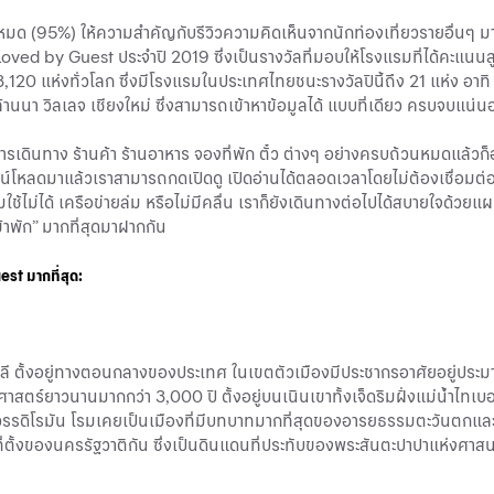
้งหมด (95%) ให้ความสำคัญกับรีวิวความคิดเห็นจากนักท่องเที่ยวรายอื่นๆ มา
Loved by Guest ประจำปี 2019 ซึ่งเป็นรางวัลที่มอบให้โรงแรมที่ได้คะแนนส
้ 3,120 แห่งทั่วโลก ซึ่งมีโรงแรมในประเทศไทยชนะรางวัลปีนี้ถึง 21 แห่ง 
นนา วิลเลจ เชียงใหม่ ซึ่งสามารถเข้าหาข้อมูลได้ แบบที่เดียว ครบจบแน่น
ารเดินทาง ร้านค้า ร้านอาหาร จองที่พัก ตั๋ว ต่างๆ อย่างครบถ้วนหมดแล้ว
วน์โหลดมาแล้วเราสามารถกดเปิดดู เปิดอ่านได้ตลอดเวลาโดยไม่ต้องเชื่อมต่ออิน
ิมใช้ไม่ได้ เครือข่ายล่ม หรือไม่มีคลื่น เราก็ยังเดินทางต่อไปได้สบายใจด้วยแ
้าพัก” มากที่สุดมาฝากกัน
Guest
มากที่สุด:
ตาลี ตั้งอยู่ทางตอนกลางของประเทศ ในเขตตัวเมืองมีประชากรอาศัยอยู่ป
ิศาสตร์ยาวนานมากกว่า 3,000 ปี ตั้งอยู่บนเนินเขาทั้งเจ็ดริมฝั่งแม่น้
ดิโรมัน โรมเคยเป็นเมืองที่มีบทบาทมากที่สุดของอารยธรรมตะวันตกและในอดี
ี่ตั้งของนครรัฐวาติกัน ซึ่งเป็นดินแดนที่ประทับของพระสันตะปาปาแห่งศาส