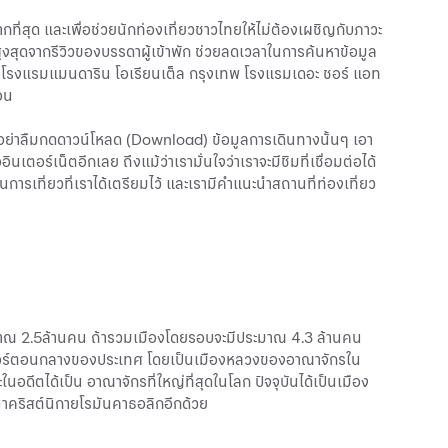
กที่สุด และเพื่อช่วยนักท่องเที่ยวชาวไทยให้ไม่ต้องเผชิญกับภาวะ
ูงสุดจากรีวิวของบรรดาผู้เข้าพัก ช่วยลดเวลาในการค้นหาข้อมูล
อาทิ โรงแรมแมนดาริน โอเรียนเต็ล กรุงเทพ โรงแรมเดอะ ชอร์ แอท
อน
ก็อย่าลืมกดดาวน์โหลด (Download) ข้อมูลการเดินทางนั้นๆ เอา
เตอร์เน็ตอีกเลย ถึงแม้ว่าเรามั่นใจว่าเราจะมีชิมที่เชื่อมต่อได้
ผนการเที่ยวที่เราได้เตรียมไว้ และเรามีคำแนะนำสถานที่ท่องเที่ยว
ระมาณ 2.5ล้านคน ถ้ารวมเมืองโดยรอบจะมีประมาณ 4.3 ล้านคน
ำไทเบอร์ตอนกลางของประเทศ โดยเป็นเมืองหลวงของอาณาจักรใน
ตได้เป็น อาณาจักรที่ใหญ่ที่สุดในโลก ปัจจุบันได้เป็นเมือง
นาคริสต์นิกายโรมันคาธอลิกอีกด้วย