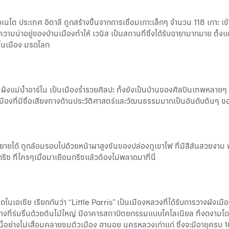
โต ประเทศ อิตาลี ถูกสร้างขึ้นจากการเชื่อมเกาะเล็กๆ จำนวน 118 เกาะ เข้
่าอยู่ของบ้านเมืองทำให้ เวนิส เป็นสถานที่ซึ่งได้รับฉายามากมาย ตั้งแต
่งในเมือง มรดโลก
่บนฝั่งแม่น้ำอาร์โน เป็นเมืองร่ำรวยศิลปะ ทั้งยังเป็นบ้านของศิลปินเทพหลายๆ
ืองที่มีชื่อเสียงทางด้านประวัติศาสตร์และวัฒนธรรมมากเป็นอันดับต้นๆ ข
รรยายได้ ถูกล้อมรอบไปด้วยหน้าผาสูงชันของปล่องภูเขาไฟ ที่มีสีสันสวยงาม 
รีซ ที่ใครๆเมื่อมาเยือนกรีซแล้วต้องไม่พลาดมาที่นี่
ดในเอเชีย เรียกกันว่า “Little Parris” เป็นเมืองหลวงที่ได้รับการวางผังเ
นทางที่ร่มรื่นด้วยต้นไม้ใหญ่ มีอาคารสถาปัตยกรรมแบบโคโลเนียล ที่งดงาม
่งนี้อย่างไม่เสื่อมคลายชมตัวเมือง ฮานอย นครหลวงเก่าแก่ ซึ่งจะมีอายุค