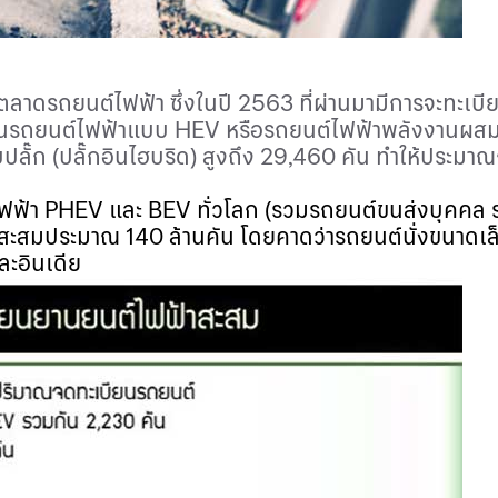
งตลาด
รถยนต์ไฟฟ้า
ซึ่งในปี 2563 ที่ผ่านมามีการจะทะเบ
น
รถยนต์ไฟฟ้า
แบบ
HEV
หรือรถยนต์ไฟฟ้าพลังงานผสม 
ั๊ก (ปลั๊กอินไฮบริด) สูงถึง 29,460 คัน ทำให้ประมาณ
ฟฟ้า
PHEV
และ
BEV
ทั่วโลก (รวมรถยนต์ขนส่งบุคคล 
อดสะสมประมาณ
140
ล้านคัน โดยคาดว่ารถยนต์นั่งขนาดเ
ละอินเดีย