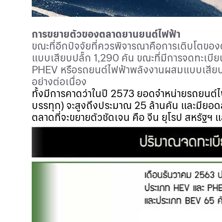
การขยายตัวของตลาดยานยนต์ไฟฟ้า
ขณะที่อีกปัจจัยที่ควรพิจารณาคือการเติบโตขอ
แบบเสียบปลั๊ก
1,290 คัน ขณะที่มีการจดทะเบีย
PHEV
หรือ
รถยนต์ไฟฟ้า
พลังงานผสมแบบเสียบปล
อย่างต่อเนื่อง
ทั้งมีการคาดว่า
ในปี
2573
ยอดจำหน่าย
รถยนต์ไ
บรรทุก) จะสูงถึงประมาณ
25
ล้านคัน และมีย
ตลาดที่จะขยายตัวชัดเจน คือ จีน ยุโรป สหรัฐฯ แ