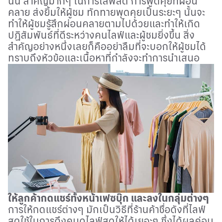
นั้น สำคัญมากๆ ในการไลฟ์สด การพูดคุยที่ผ่อน
คลาย ส่งยิ้มให้ผู้ชม ทักทายพุดคุยเป็นระยะๆ นั้นจะ
ทำให้ผู้ชมรู้สึกผ่อนคลายตามไปด้วยและทำให้เกิด
ปฏิสัมพันธ์ที่ดีระหว่างคนไลฟ์และผู้ชมยิ่งขึ้น สิ่ง
สำคัญอย่างหนึ่งเลยก็คืออย่าลืมที่จะบอกให้ผู้ชมได้
ทราบถึงหัวข้อและเนื้อหาที่กำลังจะทำการนำเสนอ
ให้ลูกค้ากดแชร์ทั้งหน้าเฟซบุ๊ก และลงในกลุ่มต่างๆ
การให้กดแชร์ต่างๆ มักเป็นวิธีที่ร้านค้าชื่อดังที่ไลฟ์
สดใช้ในการดึงคนดูไลฟ์สดให้ได้เยอะๆ ซึ่งได้ผลค่อน