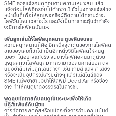
SME
ควรแจ้งคนดูก่อนตามความเหมาะสม แล้ว
แจ้งก่อนไลฟ์อีกรอบไม่ต่ำกว่า 3 ชั่วโมงการแจ้งล่วง
หน้านั้นก็เพื่อให้ลูกเพจหรือผู้ติดตามได้ทราบว่าจะ
ไลฟ์วันไหน เวลาอะไร และยังเป็นการกระตุ้นว่ากำลัง
จะมีการไลฟ์สด
นั่นเอง
เพิ่มลูกเล่นให้ไลฟ์สนุกสนาน ดูเพลินจนจบ
ความสนุกสนานก็คือ อีกหนึ่งจุดเด่นของการไลฟ์สด
ขายของเลยก็ว่าได้ เป็นอีกหนึ่งวิธีไลฟ์สดให้คนดู
เยอะๆ ได้อย่างแท้จริง จนบางไลฟ์คือคนมาดูด้วย
เหตุผลที่ว่าไลฟ์สนุกมากกว่ามาซื้อสินค้าเสียอีก ดัง
นั้นอย่าลืมเพิ่มลูกเล่นต่างๆ เช่น เกมส์ แสง สี เสียง
หรือจะเป็นอุปกรณ์เสริมต่างๆ แล้วแต่สไตล์ของ
SME
แต่พยายามอย่าให้ไลฟ์มี
Dead Air
หรือช่อง
ว่าง ทำให้คนดูขาดอรรถรสในการชม
พูดคุยทักทายกับคนดูเป็นระยะเพื่อให้เกิด
ปฏิสัมพันธ์กับผู้ชม
การทักทายพุดคุยหรือแม้กระทั่งการอ่านคอมเม้นต์