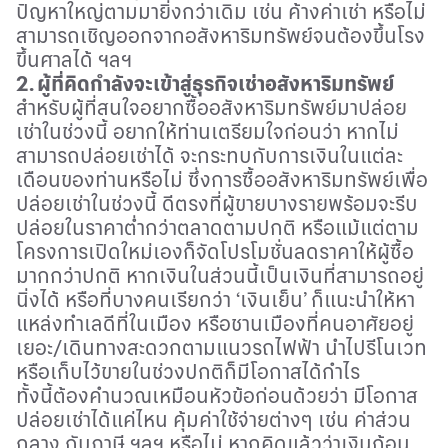
ปัญหาใหญ่ตามมายิ่งกว่าเดิม เช่น ค้างค่าเช่า หรือไม่
สามารถเชิญออกจากอสังหาริมทรัพย์จนต้องขึ้นโรง
ขึ้นศาลได้ ฯลฯ
2. ผู้ที่คิดกำลังจะเข้าสู่ธุรกิจเช่าอสังหาริมทรัพย์
สำหรับผู้ที่สนใจอยากซื้ออสังหาริมทรัพย์มาปล่อย
เช่าในช่วงนี้ อยากให้ท่านเตรียมใจก่อนว่า หากไม่
สามารถปล่อยเช่าได้ จะกระทบกับการเงินในแต่ละ
เดือนของท่านหรือไม่ ซึ่งการซื้ออสังหาริมทรัพย์เพื่อ
ปล่อยเช่าในช่วงนี้ ดีตรงที่ผู้ขายบางรายพร้อมจะรีบ
ปล่อยในราคาต่ำกว่าตลาดตามปกติ หรือแม้แต่ตาม
โครงการเปิดใหม่เองก็จัดโปรโมชั่นลดราคาให้ผู้ซื้อ
มากกว่าปกติ หากเงินในส่วนนี้เป็นเงินที่สามารถอยู่
นิ่งได้ หรือที่บางคนเรียกว่า
‘
เงินเย็น
’
ก็แนะนำให้หา
แหล่งทำเลดีที่ในเมือง หรือชานเมืองที่คนอาศัยอยู่
เยอะ/เดินทางสะดวกตามแนวรถไฟฟ้า นำไปรีโนเวท
หรือเก็บไว้ขายในช่วงปกติก็มีโอกาสได้กำไร
ทั้งนี้ต้องคำนวณเหมือนหัวข้อก่อนด้วยว่า มีโอกาส
ปล่อยเช่าได้แค่ไหน คุ้มค่าใช้จ่ายต่างๆ เช่น ค่าส่วน
กลาง กับภาษี ฯลฯ หรือไม่ หากคิดแล้วว่าเงินก้อน