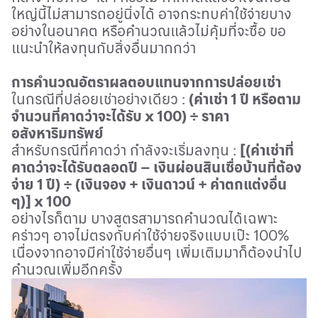
ใหญ่นี้ไม่สามารถอยู่นิ่งได้ อาจกระทบค่าใช้จ่ายบาง
อย่างในอนาคต หรือคำนวณแล้วไม่คุ้มที่จะซื้อ ขอ
แนะนำให้ลงทุนกับสิ่งอื่นมากกว่า
การคำนวณอัตราผลตอบแทนจากการปล่อยเช่า
ในกรณีที่ปล่อยเช่าอย่างเดียว
:
(ค่าเช่า 1 ปี หรือตาม
จำนวนที่คาดว่าจะได้รับ
x
100)
÷
ราคา
อสังหาริมทรัพย์
สำหรับกรณีที่คาดว่า กำลังจะเริ่มลงทุน
:
[
(ค่าเช่าที่
คาดว่าจะได้รับตลอดปี
–
เงินผ่อนสินเชื่อบ้านที่ต้อง
จ่าย 1 ปี)
÷ (
เงินจอง + เงินดาวน์ + ค่าตกแต่งอื่น
ๆ)
] x
100
อย่างไรก็ตาม บางสูตรสามารถคำนวณได้เฉพาะ
คร่าวๆ อาจไม่ตรงกับค่าใช้จ่ายจริงแบบเป๊ะ 100
%
เนื่องจากอาจมีค่าใช้จ่ายอื่นๆ เพิ่มเติมมาก็ต้องนำไป
คำนวณเพิ่มอีกครั้ง