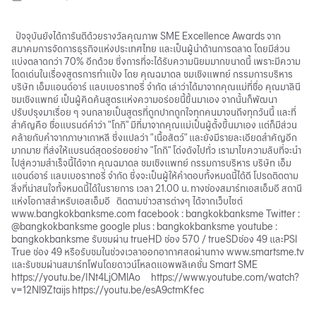
ปัจจุบันยังได้การันตีด้วยรางวัลคุณภาพ SME Excellence Awards จาก
สมาคมการจัดการธุรกิจแห่งประเทศไทย และเป็นผู้นำด้านการตลาด โดยมีส่วน
แบ่งตลาดกว่า 70% อีกด้วย ซึ่งการที่จะได้รับความนิยมมากขนาดนี้ เพราะมีความ
โดดเด่นในเรื่องสูตรการทำแป้ง โดย คุณฉมาดล ชมเชิงแพทย์ กรรมการบริหาร
บริษัท เอ็มแอนด์อาร์ แลบเบอราทอรี่ จำกัด เล่าว่าได้มาจากคุณแม่ที่ชื่อ คุณมาลินี
ชมเชิงแพทย์ เป็นผู้คิดค้นสูตรแห่งความอร่อยนี้ขึ้นมาเอง จากนั้นก็พัฒนา
ปรับปรุงมาเรื่อย ๆ จนกลายเป็นสูตรที่ถูกปากถูกใจทุกคนมาจนถึงทุกวันนี้ และที่
สำคัญคือ ชื่อแบรนด์คำว่า "โกกิ" มีที่มาจากคุณแม่เป็นผู้ตั้งขึ้นมาเอง แต่ก็มีส่วน
คล้ายกับคำจากภาษาเกาหลี ซึ่งแปลว่า "เนื้อสัตว์" และยังมีรายละเอียดสำคัญอีก
มากมาย ที่ส่งให้แบรนด์สุดอร่อยอย่าง "โกกิ" โด่งดังไปทั่ว เรามาไขความลับที่จะนำ
ไปสู่ความสำเร็จนี้ได้จาก คุณฉมาดล ชมเชิงแพทย์ กรรมการบริหาร บริษัท เอ็ม
แอนด์อาร์ แลบเบอราทอรี่ จำกัด ซึ่งจะเป็นผู้ให้คำตอบทั้งหมดนี้ได้ดี โปรดติดตาม
สิ่งที่น่าสนใจทั้งหมดนี้ได้ในรายการ เวลา 21.00 น. ทางช่องสมาร์ทเอสเอ็มอี สถานี
แห่งโอกาสสำหรับเอสเอ็มอี ติดตามข่าวสารต่างๆ ได้จากเว็บไซต์
www.bangkokbanksme.com facebook : bangkokbanksme Twitter :
@bangkokbanksme google plus : bangkokbanksme youtube :
bangkokbanksme รับชมผ่าน trueHD ช่อง 570 / trueSDช่อง 49 และPSI
True ช่อง 49 หรือรับชมในช่วงเวลาออกอากาศสดผ่านทาง www.smartsme.tv
และรับชมผ่านสมาร์ทโฟนโดยดาวน์โหลดแอพพลิเคชั่น Smart SME
https://youtu.be/INt4LjOMlAo https://www.youtube.com/watch?
v=12Nl9Ztaijs https://youtu.be/esA9ctmKfec