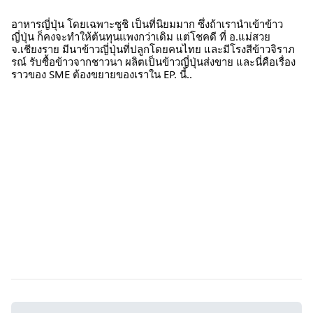
อาหารญี่ปุ่น โดยเฉพาะซูชิ เป็นที่นิยมมาก ซึ่งถ้าเรานำเข้าข้าว
ญี่ปุ่น ก็คงจะทำให้ต้นทุนแพงกว่าเดิม แต่โชคดี ที่ อ.แม่สวย
จ.เชียงราย มีนาข้าวญี่ปุ่นที่ปลูกโดยคนไทย และมีโรงสีข้าวจิราภ
รณ์ รับซื้อข้าวจากชาวนา ผลิตเป็นข้าวญี่ปุ่นส่งขาย และนี่คือเรื่อง
ราวของ SME ต้องขยายของเราใน EP. นี้..