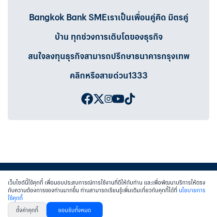
Bangkok Bank SMEเราเป็นเพื่อนคู่คิด มิตรคู่
บ้าน ทุกช่วงการเติบโตของธุรกิจ
สนใจลงทุนธุรกิจสามารถปรึกษาธนาคารกรุงเทพ
คลิกหรือสายด่วน1333
เว็บไซต์นี้ใช้คุกกี้ เพื่อมอบประสบการณ์การใช้งานที่ดีให้กับท่าน และเพื่อพัฒนาบริการให้ตรง
กับความต้องการของท่านมากขึ้น ท่านสามารถเรียนรู้เพิ่มเติมเกี่ยวกับคุกกี้ได้ที่
นโยบายการ
ใช้คุกกี้
สงวนสิทธิ์ พ.ศ.2558 บมจ.ธนาคารกรุงเทพฯ
|
เข้าสู่เว็บไซต์ธนาคาร
|
ติดต่อเรา
ตั้งค่าคุกกี้
ยอมรับทั้งหมด
หนังสือแจ้งการคุ้มครองข้อมูลส่วนบุคคล
นโยบายการใช้คุกกี้
เงื่อนไขการใช้เว็บไซต์