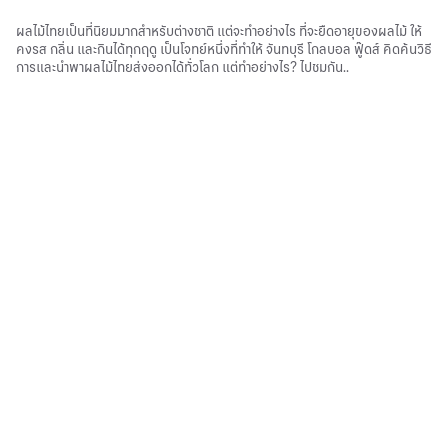
ผลไม้ไทยเป็นที่นิยมมากสําหรับต่างชาติ แต่จะทําอย่างไร ที่จะยืดอายุของผลไม้ ให้
คงรส กลิ่น และกินได้ทุกฤดู เป็นโจทย์หนึ่งที่ทําให้ จันทบุรี โกลบอล ฟู๊ดส์ คิดค้นวิธี
การและนําพาผลไม้ไทยส่งออกได้ทั่วโลก แต่ทําอย่างไร? ไปชมกัน..