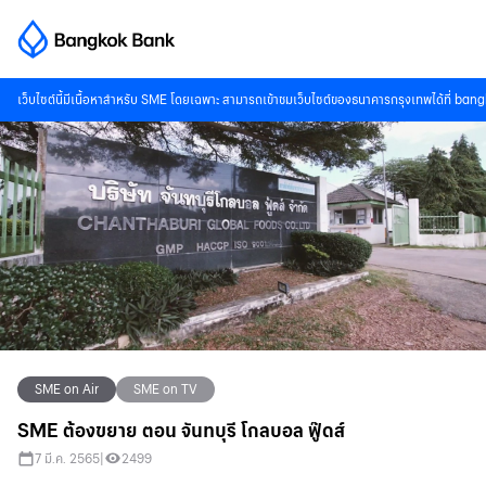
เว็บไซต์นี้มีเนื้อหาสำหรับ SME โดยเฉพาะ สามารถเข้าชมเว็บไซต์ของธนาคารกรุงเทพได้ที่
bang
SME on Air
SME on TV
SME ต้องขยาย ตอน จันทบุรี โกลบอล ฟู๊ดส์
7 มี.ค. 2565
|
2499