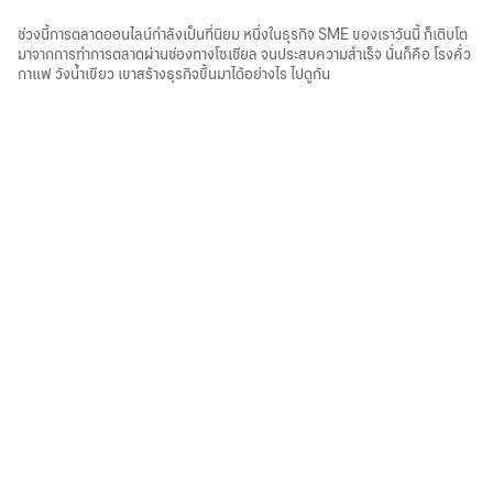
ช่วงนี้การตลาดออนไลน์กําลังเป็นที่นิยม หนึ่งในธุรกิจ SME ของเราวันนี้ ก็เติบโต
มาจากการทําการตลาดผ่านช่องทางโซเชียล จนประสบความสําเร็จ นั่นก็คือ โรงคั่ว
กาแฟ วังน้ำเขียว เขาสร้างธุรกิจขึ้นมาได้อย่างไร ไปดูกัน