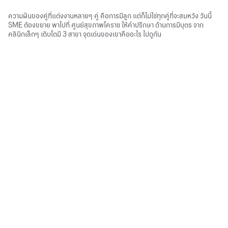
ความฝันของคู่ที่แต่งงานหลายๆ คู่ คือการมีลูก แต่ก็ไม่ใช่ทุกคู่ที่จะสมหวัง วันนี้
SME ต้องขยาย พาไปที่ ศูนย์สุขภาพโคราช ให้คําปรึกษา ด้านการมีบุตร จาก
คลินิกเล็กๆ เติบโตมี 3 สาขา จุดเด่นของเขาคืออะไร ไปดูกัน