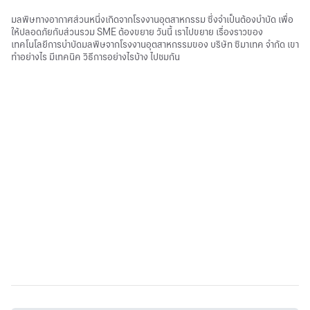
มลพิษทางอากาศส่วนหนึ่งเกิดจากโรงงานอุตสาหกรรม ซึ่งจำเป็นต้องบำบัด เพื่อ
ให้ปลอดภัยกับส่วนรวม SME ต้องขยาย วันนี้ เราไปขยาย เรื่องราวของ
เทคโนโลยีการบำบัดมลพิษจากโรงงานอุตสาหกรรมของ บริษัท ซิมาเทค จำกัด เขา
ทำอย่างไร มีเทคนิค วิธีการอย่างไรบ้าง ไปชมกัน