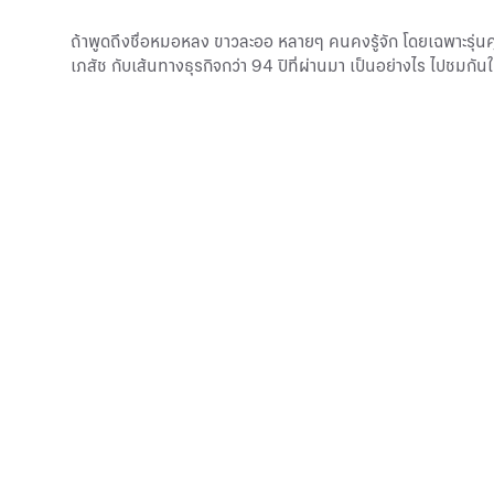
ถ้าพูดถึงชื่อหมอหลง ขาวละออ หลายๆ คนคงรู้จัก โดยเฉพาะรุ่นค
เภสัช กับเส้นทางธุรกิจกว่า 94 ปีที่ผ่านมา เป็นอย่างไร ไปชมกันใน