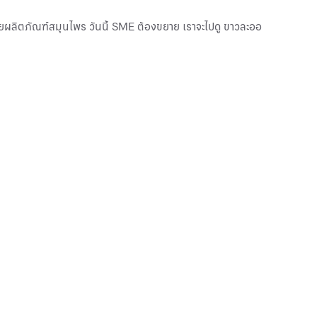
่ายผลิตภัณฑ์สมุนไพร วันนี้ SME ต้องขยาย เราจะไปดู ขาวละออ