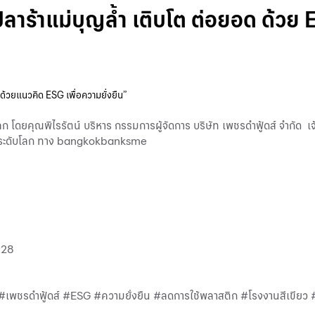
ร้าแม่บุญล้ำ เติบโต ต่อยอด ด้วย 
 ด้วยแนวคิด ESG เพื่อความยั่งยืน”
ลก โดยคุณพิไรรัตน์ บริหาร กรรมการผู้จัดการ บริษัท เพชรดำฟู้ดส์ จำกั
งออกระดับโลก ทาง bangkokbanksme
r28
า #เพชรดำฟู้ดส์ #ESG #ความยั่งยืน #ลดการใช้พลาสติก #โรงงานสี