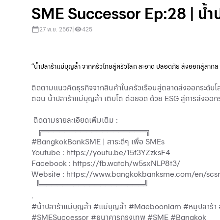
SME Successor Ep:28 | น้ำปลา
27 พ.ย. 2567
|
425
“น้ำปลาร้าแม่บุญล้ำ จากครัวไทยสู่ครัวโลก สะอาด ปลอดภัย ส่งออกสู่สากล
ติดตามแนวคิดธุรกิจจากสินค้าในครัวเรือนสู่ตลาดส่งออกระดับโ
ตอน น้ำปลาร้าแม่บุญล้ำ เติบโต ต่อยอด ด้วย ESG สู่การส่
ติดตามรายละเอียดเพิ่มเติม :
╔═══════════════════╗
#BangkokBankSME | สาระดีๆ เพื่อ SMEs
Youtube :
https://youtu.be/15f3YZzksF4
Facebook :
https://fb.watch/w5sxNLP8t3/
Website :
https://www.bangkokbanksme.com/en/scs
╚═══════════════════╝
.
#น้ำปลาร้าแม่บุญล้ำ #แม่บุญล้ำ #Maeboonlam #หมูปลาร้
#SMESuccessor #ธนาคารกรุงเทพ #SME #Bangkok