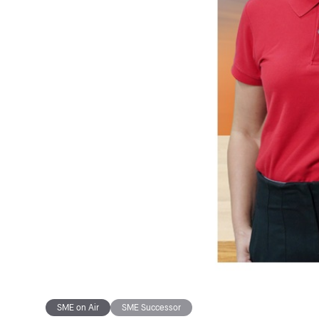
SME on Air
SME Successor