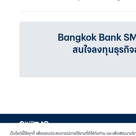
Bangkok Bank SMEเรา
สนใจลงทุนธุรกิ
สงวนสิทธิ์ พ.ศ.2558 บมจ.ธนาคารกรุงเทพฯ
|
เข้าสู
เว็บไซต์นี้ใช้คุกกี้ เพื่อมอบประสบการณ์การใช้งานที่ดีให้กับท่าน และเพื่อพัฒนาบริ