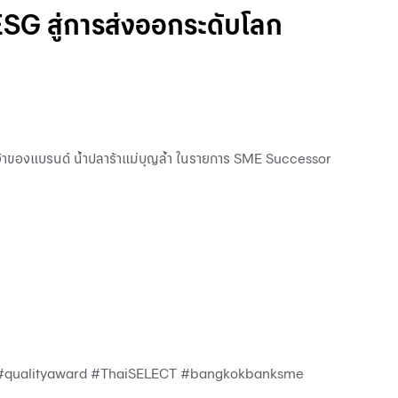
ESG สู่การส่งออกระดับโลก
ด เจ้าของแบรนด์ น้ำปลาร้าแม่บุญล้ำ ในรายการ SME Successor
เขียว #qualityaward #ThaiSELECT #bangkokbanksme