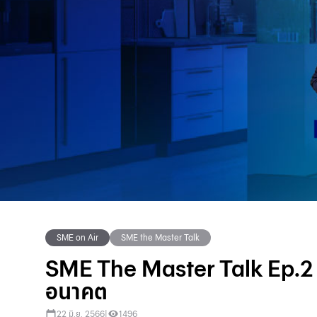
SME on Air
SME the Master Talk
SME The Master Talk Ep.2 
อนาคต
22 มิ.ย. 2566
|
1496