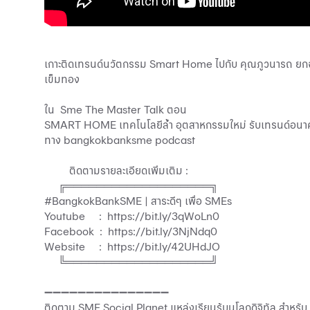
เกาะติดเทรนด์นวัตกรรม Smart Home ไปกับ คุณภูวนารถ ยกฉวี 
เข็มทอง
ใน Sme The Master Talk ตอน
SMART HOME เทคโนโลยีล้ำ อุตสาหกรรมใหม่ รับเทรนด์อน
ทาง bangkokbanksme podcast
ติดตามรายละเอียดเพิ่มเติม :
╔═══════════════════╗
#BangkokBankSME | สาระดีๆ เพื่อ SMEs
Youtube : https://bit.ly/3qWoLn0
Facebook : https://bit.ly/3NjNdq0
Website : https://bit.ly/42UHdJO
╚═══════════════════╝
➖➖➖➖➖➖➖➖➖➖➖➖➖➖➖
ติดตาม SME Social Planet แหล่งเรียนรู้บนโลกดิจิทัล สำหรับ 