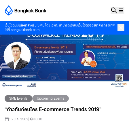
เว็บไซต์นี้มีเนื้อหาสำหรับ SME โดยเฉพาะ สามารถเข้าชมเว็บไซต์ของธนาคารกรุงเทพ
ได้ที่
bangkokbank.com
SME Events
Upcoming Events
SME Events
SME Events
Previous Seminar VDO
Previous Seminar VDO
“ก้าวทันก่อนใคร E-commerce Trends 2019”
สัมมนา นวัตกรรมเพิ่มผลผลิตเพื่อเกษตรกรไทย
สัมมนา เวียดนามขุมทองของ SME ไทย
&lt;h1 style="text-align: center;"&gt; มาหาคำตอบในงาน
ธนาคารกรุงเทพ เชิญชวนผู้ประกอบการ SMEพบกับโอกาสการค้าตลาดเวียดนาม
16 ม.ค. 2562
|
1000
สัมมนา&lt;/h1&gt;&lt;p style="text-align: center;"&gt;นวัตกรรมเพิ่ม
ที่พร้อมเจาะลึกทุกประเด็น โดยวิทยากรผู้เชี่ยวชาญ&amp;nbsp;คุณปิตินันท์ สมา
ผลผลิตเพื่อเกษตรกรไทย&lt;/p&gt;&lt;p style="t
นวรวงศ์ ผู้อำนวยการสำนักงา