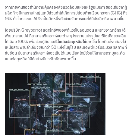
จากรายงานของสำนักงานคุ้มครองสิ่งแวดล้อมแห่งสหรัฐอเมริกา ของเสียจากผู้
ผลิตก๊าซมีเทนรายใหญ่และมีส่วนทำให้เกิดการปล่อย
ก๊าซเรือนกระจก
(GHG) ถึง
16% ทั่วโลก ระบบ AI จึงเป็นอีกหนึ่งตัวช่วยจัดการขยะให้มีประสิทธิภาพมากขึ้น
โดยบริษัท Greyparrot สตาร์ทอัพซอฟต์แวร์ในลอนดอน สหราชอาณาจักร ได้
พัฒนาระบบ AI ที่สามารถวิเคราะห์ขยะต่าง ๆ โรงงานแปรรูปและรีไซเคิลของเสีย
ได้เกือบ 100% เพื่อช่วยกู้คืนและ
รีไซเคิลวัสดุเหลือใช้
มากขึ้น โดยติดตั้งกล้องไว้
เหนือสายพานลำเลียงขยะกว่า 50 แห่งในยุโรป และซอฟต์แวร์ประมวลผลภาพที่
ซับซ้อน มันสามารถวิเคราะห์ของเสียได้แบบเรียลไทม์ช่วยให้สามารถระบุและคัด
แยกวัสดุเหลือใช้ได้อย่างมีประสิทธิภาพมากขึ้น