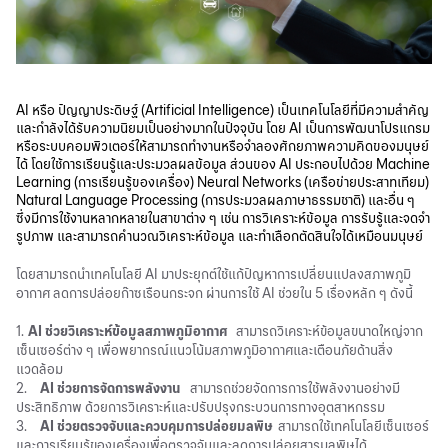
AI
หรือ ปัญญาประดิษฐ์ (Artificial Intelligence) เป็นเทคโนโลยีที่มีความสำคัญ
และกำลังได้รับความนิยมเป็นอย่างมากในปัจจุบัน โดย
AI
เป็นการพัฒนาโปรแกรม
หรือระบบคอมพิวเตอร์ให้สามารถทำงานหรือจำลองศักยภาพความคิดของมนุษย์
ได้ โดยใช้การเรียนรู้และประมวลผลข้อมูล ส่วนของ AI ประกอบไปด้วย Machine
Learning (การเรียนรู้ของเครื่อง) Neural Networks (เครือข่ายประสาทเทียม)
Natural Language Processing (การประมวลผลภาษาธรรมชาติ) และอื่น ๆ
ซึ่งมีการใช้งานหลากหลายในสาขาต่าง ๆ เช่น การวิเคราะห์ข้อมูล การรับรู้และจดจำ
รูปภาพ และสามารถคำนวณวิเคราะห์ข้อมูล และทำเลือกตัดสินใจได้เหมือนมนุษย์
โดยสามารถนำเทคโนโลยี
AI
มาประยุกต์ใช้แก้ปัญหาการเปลี่ยนแปลงสภาพภูมิ
อากาศ ลดการปล่อย
ก๊าซเรือนกระจก
ผ่านการใช้
AI
ช่วยใน 5 เรื่องหลัก ๆ ดังนี้
1.
AI
ช่วยวิเคราะห์ข้อมูลสภาพภูมิอากาศ
สามารถวิเคราะห์ข้อมูลขนาดใหญ่จาก
เซ็นเซอร์ต่าง ๆ เพื่อพยากรณ์แนวโน้มสภาพภูมิอากาศและเตือนภัยด้านสิ่ง
แวดล้อม
2.
AI
ช่วยการจัดการพลังงาน
สามารถช่วยจัดการการใช้พลังงานอย่างมี
ประสิทธิภาพ ด้วยการวิเคราะห์และปรับปรุงกระบวนการทางอุตสาหกรรม
3.
AI
ช่วยตรวจจับและควบคุมการปล่อยมลพิษ
สามารถใช้เทคโนโลยีเซ็นเซอร์
และการเรียนรู้ของเครื่องเพื่อตรวจจับและลดการปล่อยสารมลพิษได้