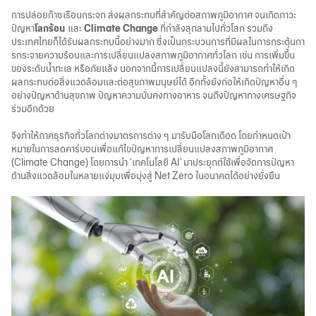
การปล่อย
ก๊าซเรือนกระจก
ส่งผลกระทบที่สำคัญต่อสภาพภูมิอากาศ จนเกิดภาวะ
ปัญหา
โลกร้อน
และ
Climate Change
ที่กำลังลุกลามไปทั่วโลก รวมถึง
ประเทศไทยก็ได้รับผลกระทบนี้อย่างมาก ซึ่งเป็นกระบวนการที่มีผลในการกระตุ้นกา
รกระจายความร้อนและการเปลี่ยนแปลงสภาพภูมิอากาศทั่วโลก เช่น การเพิ่มขึ้น
ของระดับน้ำทะเล หรือภัยแล้ง นอกจากนี้การเปลี่ยนแปลงนี้ยังสามารถทำให้เกิด
ผลกระทบต่อสิ่งแวดล้อมและต่อสุขภาพมนุษย์ได้ อีกทั้งยังก่อให้เกิดปัญหาอื่น ๆ
อย่างปัญหาด้านสุขภาพ ปัญหาความมั่นคงทางอาหาร จนถึงปัญหาทางเศรษฐกิจ
ร่วมอีกด้วย
จึงทำให้ภาคธุรกิจทั่วโลกต่างมาตรการต่าง ๆ มารับมือโลกเดือด โดยกำหนดเป้า
หมายในการลดคาร์บอนเพื่อแก้ไขปัญหาการเปลี่ยนแปลงสภาพภูมิอากาศ
(Climate Change) โดยการนำ ‘เทคโนโลยี
AI
’ มาประยุกต์ใช้เพื่อจัดการปัญหา
ด้านสิ่งแวดล้อมในหลายแง่มุมเพื่อมุ่งสู่
Net Zero
ในอนาคตได้อย่างยั่งยืน