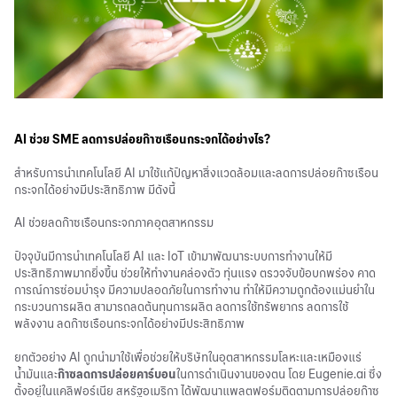
AI
ช่วย SME ลดการปล่อย
ก๊าซเรือนกระจก
ได้อย่างไร?
สำหรับการนำเทคโนโลยี AI มาใช้แก้ปัญหาสิ่งแวดล้อมและลดการปล่อย
ก๊าซเรือน
กระจก
ได้อย่างมีประสิทธิภาพ มีดังนี้
AI
ช่วยลด
ก๊าซเรือนกระจก
ภาคอุตสาหกรรม
ปัจจุบันมีการนำเทคโนโลยี AI และ IoT เข้ามาพัฒนาระบบการทำงานให้มี
ประสิทธิภาพมากยิ่งขึ้น ช่วยให้ทำงานคล่องตัว ทุ่นแรง ตรวจจับข้อบกพร่อง คาด
การณ์การซ่อมบำรุง มีความปลอดภัยในการทำงาน ทำให้มีความถูกต้องแม่นยำใน
กระบวนการผลิต สามารถลดต้นทุนการผลิต ลดการใช้ทรัพยากร ลดการใช้
พลังงาน ลดก๊าซเรือนกระจกได้อย่างมีประสิทธิภาพ
ยกตัวอย่าง AI ถูกนำมาใช้เพื่อช่วยให้บริษัทในอุตสาหกรรมโลหะและเหมืองแร่
น้ำมันและ
ก๊าซลดการปล่อยคาร์บอน
ในการดำเนินงานของตน โดย Eugenie.ai ซึ่ง
ตั้งอยู่ในแคลิฟอร์เนีย สหรัฐอเมริกา ได้พัฒนาแพลตฟอร์มติดตามการปล่อยก๊าซ