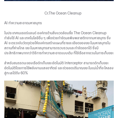
Cr.The Ocean Cleanup
AI
ทำความสะอาดมหาสมุทร
ในประเทศเนเธอร์แลนด์ องค์กรด้านสิ่งแวดล้อมชื่อ The Ocean Cleanup
กำลังใช้ AI และเทคโนโลยีอื่น ๆ เพื่อช่วยกำจัดมลพิษพลาสติกจากมหาสมุทร ซึ่ง
AI จะตรวจจับวัตถุช่วยให้องค์กรสร้างแผนที่รายละเอียดของขยะในมหาสมุทรใน
สถานที่ห่างไกล ขยะในมหาสมุทรสามารถรวบรวมและกำจัดออกได้ ซึ่งมี
ประสิทธิภาพมากกว่าวิธีการทำความสะอาดแบบเดิม ที่ใช้เรือลากอวนในการเก็บขยะ
สำหรับสมรรถนะของเรือดักเก็บขยะอัตโนมัติ Interceptor สามารถดักเก็บขยะ
อัตโนมัติโดยการใช้พลังงานแสงอาทิตย์ และช่วยลดปริมาณขยะในแม่น้ำที่จะไหลลง
สู่ทะเลได้ถึง 60%