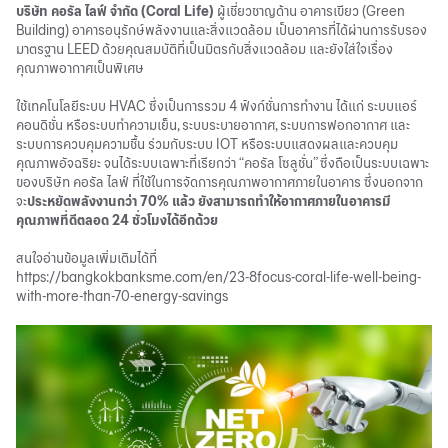
บริษัท คอรัล ไลฟ์ จำกัด (Coral Life)
ผู้เชี่ยวชาญด้าน อาคารเขียว (Green
Building) อาคารอนุรักษ์พลังงานและสิ่งแวดล้อม เป็นอาคารที่ได้ผ่านการรับรอง
มาตรฐาน LEED ด้วยคุณสมบัติที่เป็นมิตรกับสิ่งแวดล้อม และยังใส่ใจเรื่อง
คุณภาพอากาศเป็นพิเศษ
ใช้เทคโนโลยีระบบ HVAC ซึ่งเป็นการรวม 4 ฟังก์ชั่นการทำงาน ได้แก่ ระบบแอร์
คอนดิชั่น หรือระบบทำความเย็น, ระบบระบายอากาศ, ระบบการฟอกอากาศ และ
ระบบการควบคุมความชื้น ร่วมกับระบบ IOT หรือระบบแสดงผลและควบคุม
คุณภาพอัจฉริยะ จนได้ระบบเฉพาะที่เรียกว่า “คอรัล โซลูชั่น” ซึ่งถือเป็นระบบเฉพาะ
ของบริษัท คอรัล ไลฟ์ ที่ใช้ในการจัดการคุณภาพอากาศภายในอาคาร ซึ่งนอกจาก
จะ
ประหยัดพลังงานกว่า 70% แล้ว ยังสามารถทำให้อากาศภายในอาคารมี
คุณภาพที่ดีตลอด 24 ชั่วโมงได้อีกด้วย
สนใจอ่านข้อมูลเพิ่มเติมได้ที่
https://bangkokbanksme.com/en/23-8focus-coral-life-well-being-
with-more-than-70-energy-savings