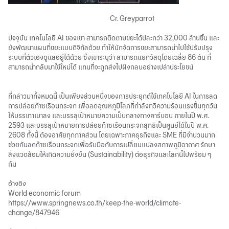
Cr. Greyparrot
ปัจจุบัน เทคโนโลยี
AI
ของเขา สามารถติดตามขยะได้ปีละกว่า 32,000 ล้านชิ้น และ
ยังพัฒนาแผนที่ขยะแบบดิจิทัลด้วย ทำให้นักจัดการขยะสามารถนำไปใช้ปรับปรุง
ระบบที่ตัวเองดูแลอยู่ได้ด้วย ซึ่งเขาระบุว่า สามารถแยกวัสดุโดยเฉลี่ย 86 ตัน ที่
สามารถนำกลับมาใช้ใหม่ได้ แทนที่จะถูกส่งไปฝังกลบอย่างเปล่าประโยชน์
ที่กล่าวมาทั้งหมดนี้ เป็นเพียงส่วนหนึ่งของการประยุกต์ใช้เทคโนโลยี AI ในการลด
การปล่อย
ก๊าซเรือนกระจก
เพื่อลดอุณหภูมิโลกที่กำลังทวีความร้อนแรงขึ้นทุกวัน
ให้บรรเทาเบาลง และบรรลุเป้าหมายความเป็นกลางทางคาร์บอน ภายในปี พ.ศ.
2593 และบรรลุเป้าหมายการปล่อยก๊าซเรือนกระจกสุทธิเป็นศูนย์ได้ในปี พ.ศ.
2608 ทั้งนี้ ต้องอาศัยทุกภาคส่วน โดยเฉพาะภาคธุรกิจและ SME ที่มีจำนวนมาก
ช่วยกันลดก๊าซเรือนกระจกเพื่อรับมือกับการเปลี่ยนแปลงสภาพภูมิอากาศ รักษา
สิ่งแวดล้อมให้เกิด
ความยั่งยืน
(
Sustainability
) ต่อธุรกิจและโลกนี้ไปพร้อม ๆ
กัน
อ้างอิง
World economic forum
https://www.springnews.co.th/keep-the-world/climate-
change/847946