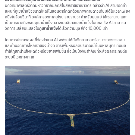
นักวิทยาศาสตร์จากมหาวิทยาลัยลีดส์ในสหราชอาณาจักร กล่าวว่า AI สามารถทำ
แผนที่ภูเขาน้ำแข็งขนาดใหญ่ในแอนตาร์กติกด้วยภาพถ่ายดาวเทียมได้ในเวลาเพียง
หนึ่งในร้อยวินาที องค์การอวกาศยุโรป รายงานว่า สำหรับมนุษย์ ใช้เวลานาน และ
เป็นการยากที่จะระบุภูเขาน้ำแข็งกลางเมฆสีขาวและน้ำแข็งในทะเล ซึ่ง AI สามารถ
วัดการเปลี่ยนแปลงใน
ภูเขาน้ำแข็ง
ได้เร็วกว่ามนุษย์ถึง 10,000 เท่า
โดยการประมวลผลที่ว่องไวจาก AI จะช่วยให้นักวิทยาศาสตร์สามารถตรวจสอบ
และคำนวณการไหลเข้าของน้ำจืด การเพิ่มหรือลดปริมาณน้ำในมหาสมุทร ที่มีผล
ทำให้ภูเขาน้ำแข็งหดตัวหรือขยายเพิ่มขึ้น ซึ่งเป็นปัจจัยสำคัญที่จะส่งผลกระทบต่อ
ระบบนิเวศทางทะเล