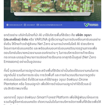
ยกตัวอย่าง บริษัทในไทยที่นำ AI มาใช้บริหารพื้นที่สีเขียว คือ
บริษัท วรุณา
(ประเทศไทย) จำกัด
หรือ VARUNA ผู้เชี่ยวชาญด้านการขับเคลื่อนคาร์บอนอย่าง
ยั่งยืน ให้ไทยก้าวเข้าสู่สังคม
Net Zero
ผ่านการนำเทคโนโลยี AI ช่วยบริหาร
โครงการคาร์บอนเครดิต และพร้อมส่งมอบคาร์บอนเครดิตมาตรฐานสากลเพื่อ
ตอบโจทย์นโยบายหน่วยงานและองค์กรต่าง ๆ ในการบริหารจัดการก๊าซเรือน
กระจกและบรรลุเป้าหมายการปล่อยก๊าซเรือนกระจกสุทธิเป็นศูนย์ (
Net Zero
Emissions) อย่างเป็นรูปธรรม
ทั้งนี้ อุปสรรคในการปลูกป่าและสร้างพื้นที่สีเขียวจำเป็นต้องใช้แรงงานคนในการ
ปลูกต้นไม้ รวมถึงการประเมิน การวัดพื้นที่ และการคำนวณปริมาณการดูดซับ
คาร์บอนไดออกไซด์ ซึ่งใช้เวลาและค่าใช้จ่ายสูง วรุณา จึงพัฒนา Drone
Plantation หรือ โดรนปลูกป่า เพื่อให้การดำเนินงานปลูกป่าทำได้เร็วและมี
ประสิทธิภาพมากขึ้น
นอกจากนี้ วรุณา ยังพัฒนา Smart Forest Platform เพื่อให้ผู้พัฒนาโครงการ
รวมถึงผู้ซื้อคาร์บอนเครดิต เกิดความมั่นใจในการบริหารจัดการพื้นที่สีเขียวเพื่อให้