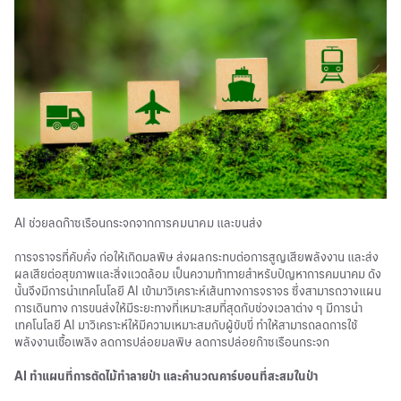
AI
ช่วยลด
ก๊าซเรือนกระจก
จากการคมนาคม และขนส่ง
การจราจรที่คับคั่ง ก่อให้เกิดมลพิษ ส่งผลกระทบต่อการสูญเสียพลังงาน และส่ง
ผลเสียต่อสุขภาพและสิ่งแวดล้อม เป็นความท้าทายสำหรับปัญหาการคมนาคม ดัง
นั้นจึงมีการนำเทคโนโลยี AI เข้ามาวิเคราะห์เส้นทางการจราจร ซึ่งสามารถวางแผน
การเดินทาง การขนส่งให้มีระยะทางที่เหมาะสมที่สุดกับช่วงเวลาต่าง ๆ มีการนำ
เทคโนโลยี AI มาวิเคราะห์ให้มีความเหมาะสมกับผู้ขับขี่ ทำให้สามารถลดการใช้
พลังงานเชื้อเพลิง ลดการปล่อยมลพิษ ลดการปล่อยก๊าซเรือนกระจก
AI
ทำแผนที่การตัดไม้ทำลายป่า และคำนวณคาร์บอนที่สะสมในป่า