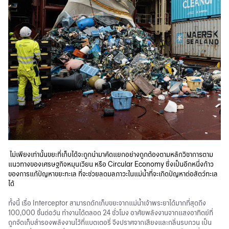
ไม่เพียงเท่านั้นขยะที่เก็บได้จะถูกนำมาคัดแยกอย่างถูกต้องตามหลักวิชาการตาม
แนวทางของเศรษฐกิจหมุนเวียน หรือ Circular Economy ซึ่งเป็นอีกหนึ่งก้าว
ของการแก้ปัญหาขยะทะเล ที่จะช่วยลดมลภาวะในแม่น้ำที่จะเกิดปัญหาต่อสัตว์ทะเล
ได้
ทั้งนี้ เรื่อ Interceptor สามารถดักเก็บขยะจากแม่น้ำเจ้าพระยาได้มากที่สุดถึง
100,000 ชิ้นต่อวัน ทำงานได้ตลอด 24 ชั่วโมง อาศัยพลังงานจากแสงอาทิตย์ที่
ถูกจัดเก็บสำรองพลังงานไว้ที่แบตเตอรี่ จึงปราศจากเสียงและกลิ่นรบกวน เป็น