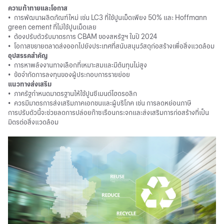
ความท้าทายและโอกาส
•
การพัฒนาผลิตภัณฑ์ใหม่ เช่น LC3 ที่ใช้ปูนเม็ดเพียง 50% และ Hoffmann
green cement ที่ไม่ใช้ปูนเม็ดเลย
•
ต้องปรับตัวรับมาตรการ CBAM ของสหรัฐฯ ในปี 2024
•
โอกาสขยายตลาดส่งออกไปยังประเทศที่สนับสนุนวัสดุก่อสร้างเพื่อสิ่งแวดล้อม
อุปสรรคสำคัญ
•
การหาพลังงานทางเลือกที่เหมาะสมและมีต้นทุนไม่สูง
•
ข้อจำกัดการลงทุนของผู้ประกอบการรายย่อย
แนวทางส่งเสริม
•
ภาครัฐกำหนดมาตรฐานให้ใช้ปูนซีเมนต์ไฮดรอลิก
•
ควรมีมาตรการส่งเสริมภาคเอกชนและผู้บริโภค เช่น การลดหย่อนภาษี
การปรับตัวนี้จะช่วยลดการปล่อยก๊าซเรือนกระจกและส่งเสริมการก่อสร้างที่เป็น
มิตรต่อสิ่งแวดล้อม