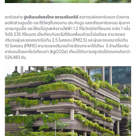
ยกตัวอย่าง
ปูนซีเมนต์ของไทย ตรานกอินทรีย์
ลดการปล่อยคาร์บอนฯ ด้วยการ
ลดสัดส่วนปูนเม็ด และใช้วัสดุอื่นทดแทน เช่น หินปูน แคลเซียมคาร์บอเนต ฝุ่นจาก
เตาเผาปูนเม็ด และใช้รถโม่ปูนพลังงานไฟฟ้า 1.2 กิโลวัตต์ต่อกิโลเมตร ชาร์ต 1 ครั้ง
วิ่งได้ 235 กิโลเมตร เมื่อเทียบกับรถโม่ที่ขับเคลื่อนด้วยน้ำมันดีเซล สามารถลด
ปริมาณฝุ่นละอองขนาดไม่เกิน 2.5 ไมครอน (PM2.5) และฝุ่นละอองขนาดไม่เกิน
10 ไมครอน (PM10) สามารถลดปริมาณก๊าซเรือนกระจกได้เกือบ 5 ล้านกิโลกรัม
คาร์บอนไดออกไซด์เทียบเท่า (kgCO2e) เทียบได้กับการปลูกต้นไม้ทดแทนถึงกว่า
524,483 ต้น