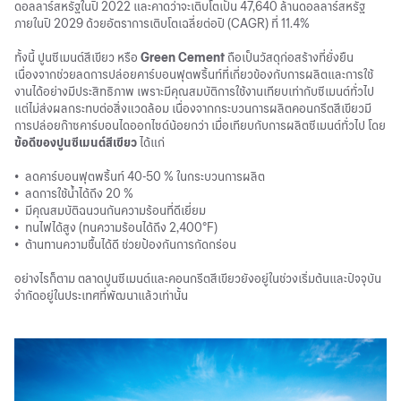
ดอลลาร์สหรัฐในปี 2022 และคาดว่าจะเติบโตเป็น 47,640 ล้านดอลลาร์สหรัฐ
ภายในปี 2029 ด้วยอัตราการเติบโตเฉลี่ยต่อปี (CAGR) ที่ 11.4%
ทั้งนี้ ปูนซีเมนต์สีเขียว หรือ
Green Cement
ถือเป็นวัสดุก่อสร้างที่ยั่งยืน
เนื่องจากช่วยลดการปล่อยคาร์บอนฟุตพริ้นท์ที่เกี่ยวข้องกับการผลิตและการใช้
งานได้อย่างมีประสิทธิภาพ เพราะมีคุณสมบัติการใช้งานเทียบเท่ากับซีเมนต์ทั่วไป
แต่ไม่ส่งผลกระทบต่อสิ่งแวดล้อม เนื่องจากกระบวนการผลิตคอนกรีตสีเขียวมี
การปล่อยก๊าซคาร์บอนไดออกไซด์น้อยกว่า เมื่อเทียบกับการผลิตซีเมนต์ทั่วไป โดย
ข้อดีของปูนซีเมนต์สีเขียว
ได้แก่
•
ลดคาร์บอนฟุตพริ้นท์ 40-50 % ในกระบวนการผลิต
•
ลดการใช้น้ำได้ถึง 20 %
•
มีคุณสมบัติฉนวนกันความร้อนที่ดีเยี่ยม
•
ทนไฟได้สูง (ทนความร้อนได้ถึง 2,400°F)
•
ต้านทานความชื้นได้ดี ช่วยป้องกันการกัดกร่อน
อย่างไรก็ตาม ตลาดปูนซีเมนต์และคอนกรีตสีเขียวยังอยู่ในช่วงเริ่มต้นและปัจจุบัน
จำกัดอยู่ในประเทศที่พัฒนาแล้วเท่านั้น