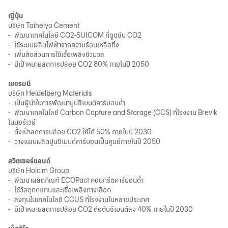
ญี่ปุ่น
บริษัท Taiheiyo Cement
-
พัฒนาเทคโนโลยี CO2-SUICOM ที่ดูดซับ CO2
-
ใช้ระบบผลิตไฟฟ้าจากความร้อนเหลือทิ้ง
-
เพิ่มสัดส่วนการใช้เชื้อเพลิงชีวมวล
-
มีเป้าหมายลดการปล่อย CO2 80% ภายในปี 2050
เยอรมนี
บริษัท Heidelberg Materials
-
เป็นผู้นำในการพัฒนาปูนซีเมนต์คาร์บอนต่ำ
-
พัฒนาเทคโนโลยี Carbon Capture and Storage (CCS) ที่โรงงาน Brevik
ในนอร์เวย์
-
ตั้งเป้าลดการปล่อย CO2 ให้ได้ 50% ภายในปี 2030
-
วางแผนผลิตปูนซีเมนต์คาร์บอนเป็นศูนย์ภายในปี 2050
สวิตเซอร์แลนด์
บริษัท Holcim Group
-
พัฒนาผลิตภัณฑ์ ECOPact คอนกรีตคาร์บอนต่ำ
-
ใช้วัสดุทดแทนและเชื้อเพลิงทางเลือก
-
ลงทุนในเทคโนโลยี CCUS ที่โรงงานในหลายประเทศ
-
มีเป้าหมายลดการปล่อย CO2 ต่อตันซีเมนต์ลง 40% ภายในปี 2030