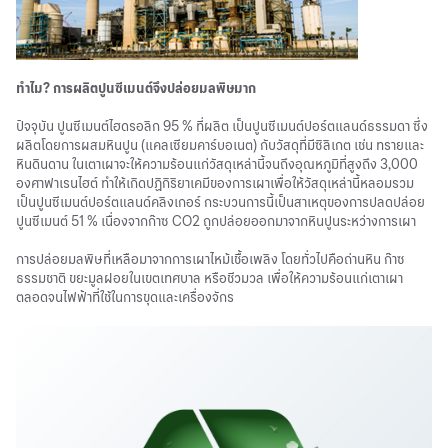
ทำไม? การผลิตปูนซีเมนต์จึงปล่อยมลพิษมาก
ปัจจุบัน ปูนซีเมนต์ไฮดรอลิก 95 % ที่ผลิต เป็นปูนซีเมนต์ปอร์ตแลนด์ธรรมดา ซึ่ง
ผลิตโดยการผสมหินปูน (แคลเซียมคาร์บอเนต) กับวัสดุที่มีซิลิเกต เช่น ทรายและ
หินดินดาน ในเตาเผาจะให้ความร้อนแก่วัสดุเหล่านี้จนถึงอุณหภูมิที่สูงถึง 3,000
องศาฟาเรนไฮต์ ทำให้เกิดปฏิกิริยาเคมีของการเผาเพื่อให้วัสดุเหล่านี้หลอมรวม
เป็นปูนซีเมนต์ปอร์ตแลนด์คลิงเกอร์ กระบวนการนี้เป็นสาเหตุของการปลดปล่อย
ปูนซีเมนต์ 51 % เนื่องจากก๊าซ CO2 ถูกปล่อยออกมาจากหินปูนระหว่างการเผา
การปล่อยมลพิษที่เหลือมาจากการเผาไหม้เชื้อเพลิง โดยทั่วไปคือถ่านหิน ก๊าซ
ธรรมชาติ ขยะมูลฝอยในเขตเทศบาล หรือชีวมวล เพื่อให้ความร้อนแก่เตาเผา
ตลอดจนไฟฟ้าที่ใช้ในการขุดและเครื่องจักร