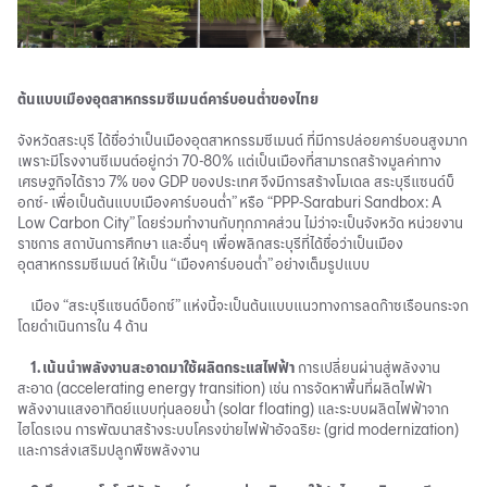
ต้นแบบเมืองอุตสาหกรรมซีเมนต์คาร์บอนต่ำของไทย
จังหวัดสระบุรี ได้ชื่อว่าเป็นเมืองอุตสาหกรรมซีเมนต์ ที่มีการปล่อยคาร์บอนสูงมาก
เพราะมีโรงงานซีเมนต์อยู่กว่า 70-80% แต่เป็นเมืองที่สามารถสร้างมูลค่าทาง
เศรษฐกิจได้ราว 7% ของ GDP ของประเทศ จึงมีการสร้างโมเดล สระบุรีแซนด์บ็
อกซ์- เพื่อเป็นต้นแบบเมืองคาร์บอนต่ำ” หรือ “PPP-Saraburi Sandbox: A
Low Carbon City” โดยร่วมทำงานกับทุกภาคส่วน ไม่ว่าจะเป็นจังหวัด หน่วยงาน
ราชการ สถาบันการศึกษา และอื่นๆ เพื่อพลิกสระบุรีที่ได้ชื่อว่าเป็นเมือง
อุตสาหกรรมซีเมนต์ ให้เป็น “เมืองคาร์บอนต่ำ” อย่างเต็มรูปแบบ
เมือง “สระบุรีแซนด์บ็อกซ์” แห่งนี้จะเป็นต้นแบบแนวทางการลดก๊าซเรือนกระจก
โดยดำเนินการใน 4 ด้าน
1. เน้นนำพลังงานสะอาดมาใช้ผลิตกระแสไฟฟ้า
การเปลี่ยนผ่านสู่พลังงาน
สะอาด (accelerating energy
transition
) เช่น การจัดหาพื้นที่ผลิตไฟฟ้า
พลังงานแสงอาทิตย์แบบทุ่นลอยน้ำ (solar floating) และระบบผลิตไฟฟ้าจาก
ไฮโดรเจน การพัฒนาสร้างระบบโครงข่ายไฟฟ้าอัจฉริยะ (grid modernization)
และการส่งเสริมปลูกพืชพลังงาน