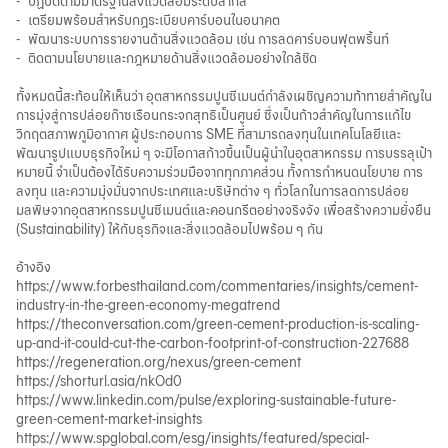
-
ปฏิบัติตามมาตรฐานสิ่งแวดล้อมระดับสากล
-
เตรียมพร้อมสำหรับกฎระเบียบคาร์บอนในอนาคต
-
พัฒนาระบบการรายงานด้านสิ่งแวดล้อม เช่น การลดคาร์บอนฟุตพริ้นท์
-
ติดตามนโยบายและกฎหมายด้านสิ่งแวดล้อมอย่างใกล้ชิด
ทั้งหมดนี้สะท้อนให้เห็นว่า อุตสาหกรรมปูนซีเมนต์กำลังเผชิญความท้าทายสำคัญใน
การมุ่งสู่การปล่อยก๊าซเรือนกระจกสุทธิเป็นศูนย์ ซึ่งเป็นก้าวสำคัญในการแก้ไข
วิกฤตสภาพภูมิอากาศ ผู้ประกอบการ SME ที่สามารถลงทุนในเทคโนโลยีและ
พัฒนารูปแบบธุรกิจใหม่ ๆ จะมีโอกาสก้าวขึ้นเป็นผู้นำในอุตสาหกรรม การบรรลุเป้า
หมายนี้ จำเป็นต้องได้รับความร่วมมือจากทุกภาคส่วน ทั้งการกำหนดนโยบาย การ
ลงทุน และความมุ่งมั่นจากประเทศและบริษัทต่าง ๆ ทั่วโลกในการลดการปล่อย
มลพิษจากอุตสาหกรรมปูนซีเมนต์และคอนกรีตอย่างจริงจัง เพื่อสร้างความยั่งยืน
(Sustainability) ให้กับธุรกิจและสิ่งแวดล้อมไปพร้อม ๆ กัน
อ้างอิง
https://www.forbesthailand.com/commentaries/insights/cement-
industry-in-the-green-economy-megatrend
https://theconversation.com/green-cement-production-is-scaling-
up-and-it-could-cut-the-carbon-footprint-of-construction-227688
https://regeneration.org/nexus/green-cement
https://shorturl.asia/nkOd0
https://www.linkedin.com/pulse/exploring-sustainable-future-
green-cement-market-insights
https://www.spglobal.com/esg/insights/featured/special-