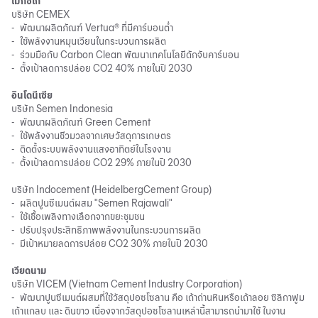
เม็กซิโก
บริษัท CEMEX
-
พัฒนาผลิตภัณฑ์ Vertua® ที่มีคาร์บอนต่ำ
-
ใช้พลังงานหมุนเวียนในกระบวนการผลิต
-
ร่วมมือกับ Carbon Clean พัฒนาเทคโนโลยีดักจับคาร์บอน
-
ตั้งเป้าลดการปล่อย CO2 40% ภายในปี 2030
อินโดนีเซีย
บริษัท Semen Indonesia
-
พัฒนาผลิตภัณฑ์ Green Cement
-
ใช้พลังงานชีวมวลจากเศษวัสดุการเกษตร
-
ติดตั้งระบบพลังงานแสงอาทิตย์ในโรงงาน
-
ตั้งเป้าลดการปล่อย CO2 29% ภายในปี 2030
บริษัท Indocement (HeidelbergCement Group)
-
ผลิตปูนซีเมนต์ผสม "Semen Rajawali"
-
ใช้เชื้อเพลิงทางเลือกจากขยะชุมชน
-
ปรับปรุงประสิทธิภาพพลังงานในกระบวนการผลิต
-
มีเป้าหมายลดการปล่อย CO2 30% ภายในปี 2030
เวียดนาม
บริษัท VICEM (Vietnam Cement Industry Corporation)
-
พัฒนาปูนซีเมนต์ผสมที่ใช้วัสดุปอซโซลาน คือ เถ้าถ่านหินหรือเถ้าลอย ซิลิกาฟูม
เถ้าแกลบ และ ดินขาว เนื่องจากวัสดุปอซโซลานเหล่านี้สามารถนำมาใช้ ในงาน