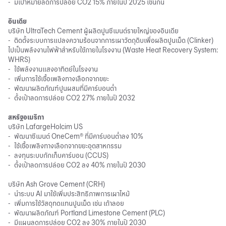
-
มีเป้าหมายลดการปล่อย CO2 15% ภายในปี 2025 เช่นกัน
อินเดีย
บริษัท UltraTech Cement ผู้ผลิตปูนซีเมนต์รายใหญ่ของอินเดีย
-
ติดตั้งระบบการแปลงความร้อนจากการเผาวัตถุดิบเพื่อผลิตปูนเม็ด (Clinker)
ไปเป็นพลังงานไฟฟ้าสำหรับใช้ภายในโรงงาน (Waste Heat Recovery System:
WHRS)
-
ใช้พลังงานแสงอาทิตย์ในโรงงาน
-
เพิ่มการใช้เชื้อเพลิงทางเลือกจากขยะ
-
พัฒนาผลิตภัณฑ์ปูนผสมที่มีคาร์บอนต่ำ
-
ตั้งเป้าลดการปล่อย CO2 27% ภายในปี 2032
สหรัฐอเมริกา
บริษัท LafargeHolcim US
-
พัฒนาซีเมนต์ OneCem® ที่มีคาร์บอนต่ำลง 10%
-
ใช้เชื้อเพลิงทางเลือกจากขยะอุตสาหกรรม
-
ลงทุนระบบกักเก็บคาร์บอน (CCUS)
-
ตั้งเป้าลดการปล่อย CO2 ลง 40% ภายในปี 2030
บริษัท Ash Grove Cement (CRH)
-
นำระบบ AI มาใช้เพิ่มประสิทธิภาพการเผาไหม้
-
เพิ่มการใช้วัสดุทดแทนปูนเม็ด เช่น เถ้าลอย
-
พัฒนาผลิตภัณฑ์ Portland Limestone Cement (PLC)
-
มีแผนลดการปล่อย CO2 ลง 30% ภายในปี 2030