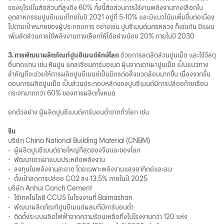
ของยุโรปในสัดส่วนที่สูงถึง 60% ทั้งนี้สัดส่วนการใช้งานพลังงานทางเลือกใน
อุตสาหกรรมปูนซีเมนต์ไทยในปี 2021 อยู่ที่ 5-10% และมีแนวโน้มเพิ่มขึ้นต่อเนื่อง
ไปตามเป้าหมายของผู้ประกอบการ อย่างเช่น ปูนซีเมนต์นครหลวง ก็เช่นกัน มีแผน
เพิ่มสัดส่วนการใช้พลังงานทางเลือกให้ได้อย่างน้อย 20% ภายในปี 2030
3. การพัฒนาผลิตภัณฑ์ปูนซีเมนต์รักษ์โลก
ด้วยการลดสัดส่วนปูนเม็ด และใช้วัสดุ
อื่นทดแทน เช่น หินปูน แคลเซียมคาร์บอเนต ฝุ่นจากเตาเผาปูนเม็ด เป็นแนวทาง
สำคัญที่จะช่วยให้การผลิตปูนซีเมนต์เป็นมิตรต่อสิ่งแวดล้อมมากขึ้น เนื่องจากขั้น
ตอนการผลิตปูนเม็ด เป็นส่วนประกอบหลักของปูนซีเมนต์มีการปล่อยก๊าซเรือน
กระจกมากกว่า 60% ของการผลิตทั้งหมด
ยกตัวอย่าง ผู้ผลิตปูนซีเมนต์คาร์บอนต่ำจากทั่วโลก เช่น
จีน
บริษัท China National Building Material (CNBM)
-
ผู้ผลิตปูนซีเมนต์รายใหญ่ที่สุดของจีนและของโลก
-
พัฒนาเตาเผาแบบประหยัดพลังงาน
-
ลงทุนในพลังงานสะอาด โดยเฉพาะพลังงานแสงอาทิตย์และลม
-
ตั้งเป้าลดการปล่อย CO2 ลง 13.5% ภายในปี 2025
บริษัท Anhui Conch Cement
-
ใช้เทคโนโลยี CCUS ในโรงงานที่ Baimashan
-
พัฒนาผลิตภัณฑ์ปูนซีเมนต์ผสมที่มีคาร์บอนต่ำ
-
ติดตั้งระบบผลิตไฟฟ้าจากความร้อนเหลือทิ้งในโรงงานกว่า 120 แห่ง