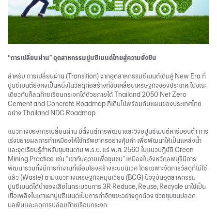
“การเปลี่ยนผ่าน” อุตสาหกรรมปูนซีเมนต์ไทยสู่ความยั่งยืน
สำหรับ การเปลี่ยนผ่าน (
Transition
) จากอุตสาหกรรมซีเมนต์เดิมสู่ New Era ที่
ปูนซีเมนต์ยังคงเป็นหนึ่งในวัสดุก่อสร้างที่ขับเคลื่อนเศรษฐกิจของประเทศ ในขณะ
เดียวกันก็ลดก๊าซเรือนกระจกได้ด้วยภายใต้ Thailand 2050 Net Zero
Cement and Concrete Roadmap ที่เดินไปพร้อมกับแผนของประเทศไทย
อย่าง Thailand NDC Roadmap
แนวทางของการเปลี่ยนผ่าน มีตั้งแต่การพัฒนาและวิจัยปูนซีเมนต์คาร์บอนต่ำ การ
เร่งขยายผลการทำเหมืองให้ใช้ทรัพยากรอย่างคุ้มค่า เพื่อพัฒนาให้เป็นแหล่งน้ำ
และจุดเรียนรู้สำหรับชุมชนตาม พ.ร.บ. แร่ พ.ศ. 2560 ในแนวปฏิบัติ Green
Mining Practice เช่น “เขาทับควายเพื่อชุมชน” เหมืองในจังหวัดลพบุรีมีการ
พัฒนารวมทั้งมีการทำงานที่เชื่อมโยงสร้างระบบนิเวศ โดยเฉพาะจัดการวัสดุที่ไม่ใช่
แล้ว (Waste) ตามแนวทางเศรษฐกิจหมุนเวียน (BCG) ปัจจุบันอุตสาหกรรม
ปูนซีเมนต์ได้นำของเสียในกระบวนการ 3R Reduce, Reuse, Recycle มาใช้เป็น
เชื้อเพลิงในเตาเผาปูนซีเมนต์เป็นการกำจัดขยะอย่างถูกต้อง ช่วยชุมชนปลอด
มลพิษและลดการปล่อยก๊าซเรือนกระจก