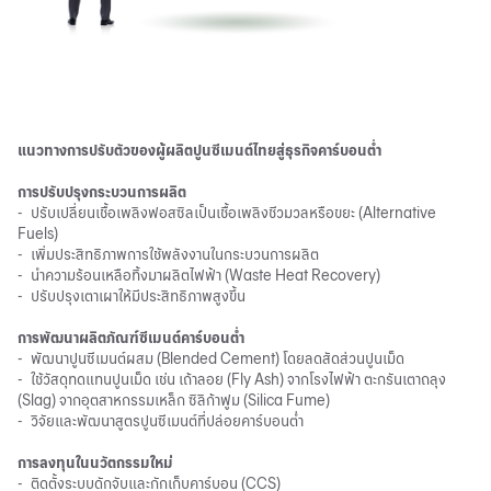
แนวทางการปรับตัวของผู้ผลิตปูนซีเมนต์ไทยสู่ธุรกิจคาร์บอนต่ำ
การปรับปรุงกระบวนการผลิต
-
ปรับเปลี่ยนเชื้อเพลิงฟอสซิลเป็นเชื้อเพลิงชีวมวลหรือขยะ (Alternative
Fuels)
-
เพิ่มประสิทธิภาพการใช้พลังงานในกระบวนการผลิต
-
นำความร้อนเหลือทิ้งมาผลิตไฟฟ้า (Waste Heat Recovery)
-
ปรับปรุงเตาเผาให้มีประสิทธิภาพสูงขึ้น
การพัฒนาผลิตภัณฑ์ซีเมนต์คาร์บอนต่ำ
-
พัฒนาปูนซีเมนต์ผสม (Blended Cement) โดยลดสัดส่วนปูนเม็ด
-
ใช้วัสดุทดแทนปูนเม็ด เช่น เถ้าลอย (Fly Ash) จากโรงไฟฟ้า ตะกรันเตาถลุง
(Slag) จากอุตสาหกรรมเหล็ก ซิลิก้าฟูม (Silica Fume)
-
วิจัยและพัฒนาสูตรปูนซีเมนต์ที่ปล่อยคาร์บอนต่ำ
การลงทุนในนวัตกรรมใหม่
-
ติดตั้งระบบดักจับและกักเก็บคาร์บอน (CCS)