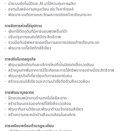
-
นำระบบอัตโนมัติและ AI มาใช้ควบคุมการผลิต
-
ลงทุนในพลังงานหมุนเวียน เช่น โซลาร์เซลล์
-
พัฒนาระบบติดตามและวัดผลการปล่อยก๊าซเรือนกระจก
การจัดการห่วงโซ่อุปทาน
-
เลือกใช้วัตถุดิบที่มีคาร์บอนฟุตพริ้นท์ต่ำ
-
ปรับปรุงการขนส่งให้มีประสิทธิภาพ
-
ร่วมมือกับซัพพลายเออร์ในการลดการปล่อยก๊าซเรือนกระจก
-
พัฒนาระบบโลจิสติกส์สีเขียว
การปรับโมเดลธุรกิจ
-
พัฒนาผลิตภัณฑ์และบริการใหม่ที่เป็นมิตรต่อสิ่งแวดล้อม
-
สร้างมูลค่าเพิ่มจากการรีไซเคิลและการใช้ทรัพยากรอย่างมีประสิทธิภาพ
-
พัฒนาธุรกิจที่เกี่ยวข้องกับการลดคาร์บอน
-
สร้างแบรนด์สีเขียวและความน่าเชื่อถือด้านสิ่งแวดล้อม
การพัฒนาบุคลากร
-
ฝึกอบรมพนักงานด้านเทคโนโลยีสะอาด
-
สร้างวัฒนธรรมองค์กรที่ใส่ใจสิ่งแวดล้อม
-
พัฒนาทีมงานวิจัยและพัฒนาด้านนวัตกรรมสีเขียว
-
สร้างความตระหนักด้านสิ่งแวดล้อมในองค์กร
การเตรียมพร้อมด้านกฎระเบียบ