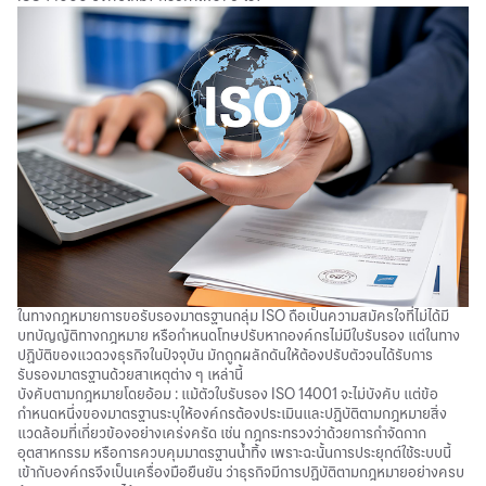
ในทางกฎหมายการขอรับรองมาตรฐานกลุ่ม ISO ถือเป็นความสมัครใจที่ไม่ได้มี
บทบัญญัติทางกฎหมาย หรือกำหนดโทษปรับหากองค์กรไม่มีใบรับรอง แต่ในทาง
ปฏิบัติของแวดวงธุรกิจในปัจจุบัน มักถูกผลักดันให้ต้องปรับตัวจนได้รับการ
รับรองมาตรฐานด้วยสาเหตุต่าง ๆ เหล่านี้
บังคับตามกฎหมายโดยอ้อม : แม้ตัวใบรับรอง ISO 14001 จะไม่บังคับ แต่ข้อ
กำหนดหนึ่งของมาตรฐานระบุให้องค์กรต้องประเมินและปฏิบัติตามกฎหมายสิ่ง
แวดล้อมที่เกี่ยวข้องอย่างเคร่งครัด เช่น กฎกระทรวงว่าด้วยการกำจัดกาก
อุตสาหกรรม หรือการควบคุมมาตรฐานน้ำทิ้ง เพราะฉะนั้นการประยุกต์ใช้ระบบนี้
เข้ากับองค์กรจึงเป็นเครื่องมือยืนยัน ว่าธุรกิจมีการปฏิบัติตามกฎหมายอย่างครบ