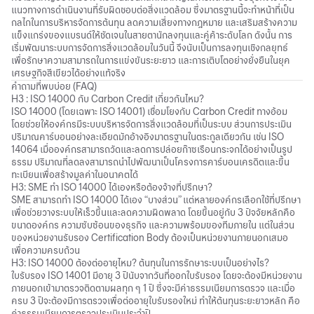
แนวทางการดำเนินงานที่รับผิดชอบต่อสิ่งแวดล้อม ซึ่งมาตรฐานนี้จะทำหน้าที่เป็น
กลไกในการบริหารจัดการต้นทุน ลดความเสี่ยงทางกฎหมาย และเสริมสร้างความ
แข็งแกร่งของแบรนด์ให้ชัดเจนในสายตานักลงทุนและคู่ค้าระดับโลก ดังนั้น การ
เริ่มพัฒนาระบบการจัดการสิ่งแวดล้อมในวันนี้ จึงนับเป็นการลงทุนเชิงกลยุทธ์
เพื่อรักษาความสามารถในการแข่งขันระยะยาว และการเติบโตอย่างยั่งยืนในยุค
เศรษฐกิจสีเขียวได้อย่างแท้จริง
คำถามที่พบบ่อย (FAQ)
H3 : ISO 14000 กับ Carbon Credit เกี่ยวกันไหม?
ISO 14000 (โดยเฉพาะ ISO 14001) เชื่อมโยงกับ Carbon Credit ทางอ้อม
โดยช่วยให้องค์กรมีระบบบริหารจัดการสิ่งแวดล้อมที่เป็นระบบ ส่วนการประเมิน
ปริมาณคาร์บอนอย่างละเอียดมักอ้างอิงมาตรฐานในตระกูลเดียวกัน เช่น ISO
14064 เมื่อองค์กรสามารถวัดและลดการปล่อยก๊าซเรือนกระจกได้อย่างเป็นรูป
ธรรม ปริมาณที่ลดลงสามารถนำไปพัฒนาเป็นโครงการคาร์บอนเครดิตและขึ้น
ทะเบียนเพื่อสร้างมูลค่าในอนาคตได้
H3: SME ทำ ISO 14000 ได้เองหรือต้องจ้างที่ปรึกษา?
SME สามารถทำ ISO 14000 ได้เอง “บางส่วน” แต่หลายองค์กรเลือกใช้ที่ปรึกษา
เพื่อช่วยวางระบบให้เร็วขึ้นและลดความผิดพลาด โดยขึ้นอยู่กับ 3 ปัจจัยหลักคือ
ขนาดองค์กร ความซับซ้อนของธุรกิจ และความพร้อมของทีมภายใน แต่ในส่วน
ของหน่วยงานรับรอง Certification Body ต้องเป็นหน่วยงานภายนอกเสมอ
เพื่อความครบถ้วน
H3: ISO 14000 ต้องต่ออายุไหม? ต้นทุนในการรักษาระบบเป็นอย่างไร?
ใบรับรอง ISO 14001 มีอายุ 3 ปีนับจากวันที่ออกใบรับรอง โดยจะต้องมีหน่วยงาน
ภายนอกเข้ามาตรวจติดตามผลทุก ๆ 1 ปี ซึ่งจะมีค่าธรรมเนียมการตรวจ และเมื่อ
ครบ 3 ปีจะต้องมีการตรวจเพื่อต่ออายุใบรับรองใหม่ ทำให้ต้นทุนระยะยาวหลัก คือ
ค่าธรรมเนียมการตรวจประเมินประจำปี