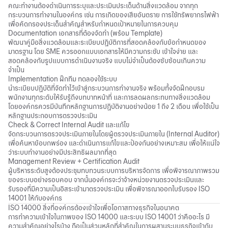
คณะทำงานต้องดำเนินการระบุและประเมินประเด็นด้านสิ่งแวดล้อม จากทุก
กระบวนการทำงานในองค์กร เช่น การเกิดของเสียอันตราย การใช้ทรัพยากรไฟฟ้า
เพื่อคัดกรองประเด็นสำคัญสำหรับกำหนดเป้าหมายในการควบคุม
Documentation เอกสารที่ต้องจัดทำ (พร้อม Template)
พัฒนาคู่มือสิ่งแวดล้อมและระเบียบปฏิบัติการที่สอดคล้องกับข้อกำหนดของ
มาตรฐาน โดย SME ควรออกแบบเอกสารให้มีความกระชับ เข้าใจง่าย และ
สอดคล้องกับรูปแบบการดำเนินงานจริง แบบไม่จำเป็นต้องซับซ้อนเกินความ
จำเป็น
Implementation ฝึกทีม ทดลองใช้ระบบ
นำระเบียบปฏิบัติที่จัดทำไว้เข้าสู่กระบวนการทำงานจริง พร้อมทั้งจัดฝึกอบรม
พนักงานทุกระดับให้รับรู้ถึงบทบาทหน้าที่ และการลดผลกระทบทางสิ่งแวดล้อม
โดยองค์กรควรมีบันทึกหลักฐานการปฏิบัติงานอย่างน้อย 1 ถึง 2 เดือน เพื่อใช้เป็น
หลักฐานประกอบการตรวจประเมิน
Check & Correct Internal Audit และแก้ไข
จัดกระบวนการตรวจประเมินภายในโดยผู้ตรวจประเมินภายใน (Internal Auditor)
เพื่อค้นหาข้อบกพร่อง และดำเนินการแก้ไขและป้องกันอย่างเหมาะสม เพื่อให้แน่ใจ
ว่าระบบทำงานอย่างมีประสิทธิผลมากที่สุด
Management Review + Certification Audit
ผู้บริหารระดับสูงต้องประชุมทบทวนระบบการบริหารจัดการ เพื่อพิจารณาภาพรวม
ของระบบอย่างรอบคอบ จากนั้นองค์กรจะว่าจ้างหน่วยงานตรวจประเมินและ
รับรองที่มีความเป็นอิสระเข้ามาตรวจประเมิน เพื่อพิจารณาออกใบรับรอง ISO
14001 ให้กับองค์กร
ISO 14000 สิ่งที่องค์กรต้องเข้าใจเพื่อโอกาสทางธุรกิจในอนาคต
การทำความเข้าใจในภาพของ ISO 14000 และระบบ ISO 14001 ว่าคืออะไร มี
ความสำคัญอย่างไรบ้าง ถือเป็นส่วนหลักที่สำคัญในการผสานระบบธุรกิจเข้ากับ