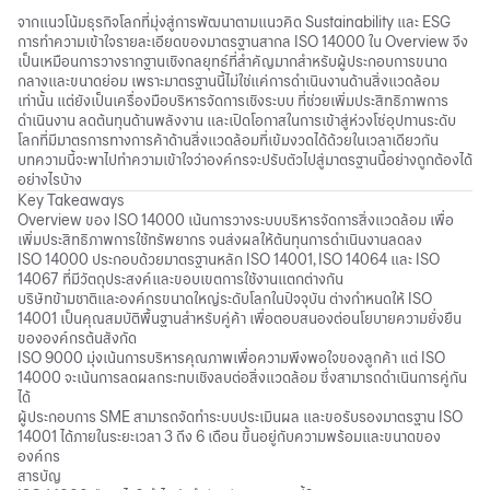
จากแนวโน้มธุรกิจโลกที่มุ่งสู่การพัฒนาตามแนวคิด Sustainability และ ESG
การทำความเข้าใจรายละเอียดของมาตรฐานสากล ISO 14000 ใน Overview จึง
เป็นเหมือนการวางรากฐานเชิงกลยุทธ์ที่สำคัญมากสำหรับผู้ประกอบการขนาด
กลางและขนาดย่อม เพราะมาตรฐานนี้ไม่ใช่แค่การดำเนินงานด้านสิ่งแวดล้อม
เท่านั้น แต่ยังเป็นเครื่องมือบริหารจัดการเชิงระบบ ที่ช่วยเพิ่มประสิทธิภาพการ
ดำเนินงาน ลดต้นทุนด้านพลังงาน และเปิดโอกาสในการเข้าสู่ห่วงโซ่อุปทานระดับ
โลกที่มีมาตรการทางการค้าด้านสิ่งแวดล้อมที่เข้มงวดได้ด้วยในเวลาเดียวกัน
บทความนี้จะพาไปทำความเข้าใจว่าองค์กรจะปรับตัวไปสู่มาตรฐานนี้อย่างถูกต้องได้
อย่างไรบ้าง
Key Takeaways
Overview ของ ISO 14000 เน้นการวางระบบบริหารจัดการสิ่งแวดล้อม เพื่อ
เพิ่มประสิทธิภาพการใช้ทรัพยากร จนส่งผลให้ต้นทุนการดำเนินงานลดลง
ISO 14000 ประกอบด้วยมาตรฐานหลัก ISO 14001, ISO 14064 และ ISO
14067 ที่มีวัตถุประสงค์และขอบเขตการใช้งานแตกต่างกัน
บริษัทข้ามชาติและองค์กรขนาดใหญ่ระดับโลกในปัจจุบัน ต่างกำหนดให้ ISO
14001 เป็นคุณสมบัติพื้นฐานสำหรับคู่ค้า เพื่อตอบสนองต่อนโยบายความยั่งยืน
ขององค์กรต้นสังกัด
ISO 9000 มุ่งเน้นการบริหารคุณภาพเพื่อความพึงพอใจของลูกค้า แต่ ISO
14000 จะเน้นการลดผลกระทบเชิงลบต่อสิ่งแวดล้อม ซึ่งสามารถดำเนินการคู่กัน
ได้
ผู้ประกอบการ SME สามารถจัดทำระบบประเมินผล และขอรับรองมาตรฐาน ISO
14001 ได้ภายในระยะเวลา 3 ถึง 6 เดือน ขึ้นอยู่กับความพร้อมและขนาดของ
องค์กร
สารบัญ