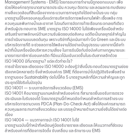
Management Systems - EMS) โดยกรอบการทำงานนี้ถูกออกแบบมา เพื่อ
ช่วยให้องค์กรทุกขนาดสามารถประเมิน ควบคุม ติดตาม และลดผลกระทบเชิงลบ
ทางสิ่งแวดล้อมที่สืบเนื่องจากกระบวนการทางธุรกิจได้อย่างเป็นระบบ กลุ่ม
มาตรฐานนี้จึงครอบคลุมตั้งแต่การบริหารจัดการพลังงานไฟฟ้า เชื้อเพลิง การ
ควบคุมมลพิษทางน้ำและอากาศ ไปจนถึงการจัดการก๊าซเรือนกระจกเลยทีเดียว
สำหรับผู้ประกอบการ SME มาตรฐาน ISO 14000 ไม่ใช่เพียงเครื่องมือสำหรับ
เสริมสร้างภาพลักษณ์ด้านความรับผิดชอบต่อสังคม แต่ถือเป็นกลยุทธ์สำคัญใน
การดำเนินงานแบบลดต้นทุน เพราะบริษัทที่มุ่งเน้นการทำ Go Green และมีระบบ
บริหารจัดการที่ดี จะช่วยลดการใช้พลังงานได้อย่างเป็นรูปธรรม นอกจากนี้ยังทำ
หน้าที่เป็นเครื่องมือบริหารความเสี่ยง ในการรับมือกับข้อบังคับทางกฎหมายและ
มาตรการภาษี
คาร์บอนเครดิต
ที่มีแนวโน้มเข้มงวดขึ้นในระดับสากลอีกด้วย
ISO 14000 มีกี่มาตรฐาน? แต่ละตัวทำอะไร?
การเข้าใจรายละเอียดของ ISO 14000 จะต้องรู้ว่าสิ่งนี้ประกอบด้วยมาตรฐานย่อย
เชิงเทคนิคหลายตัว ซึ่งสำหรับองค์กร SME ที่ต้องการนำไปปฏิบัติจริงเพื่อสร้าง
รากฐานของ
Sustainability
ต่อไปนี้คือ 5 มาตรฐานหลักที่มีความสำคัญและถูก
ประยุกต์ใช้จริงในปัจจุบัน
ISO 14001 — ระบบการจัดการสิ่งแวดล้อม (EMS)
ISO 14001 คือมาตรฐานแกนหลักสำหรับองค์กร ที่สามารถยื่นขอรับการตรวจ
ประเมินและใบรับรองได้ โดยมาตรฐานนี้กำหนดข้อกำหนดสำหรับการสร้างระบบ
บริหารจัดการตามวงจร PDCA (Plan-Do-Check-Act) เพื่อให้องค์กรสามารถ
ควบคุมผลกระทบทางสิ่งแวดล้อม และบรรลุเป้าหมายด้านความยั่งยืนได้อย่างต่อ
เนื่อง
ISO 14004 — แนวทางการนำ ISO 14001 ไปใช้
มาตรฐานฉบับนี้ทำหน้าที่เหมือนคู่มืออธิบายรายละเอียดและให้แนวทางที่ชัดเจน
สำหรับองค์กรที่ต้องการจัดตั้ง ขับเคลื่อน และรักษาระบบ EMS