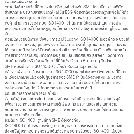
ถ้วนและตรวจสอบได้
ตลาดบังคับ : ปัจจัยนี้คือแรงขับเคลื่อนหลักสำหรับ SME ไทย เนื่องจากบริษัท
ข้ามชาติและบริษัทมหาชนขนาดใหญ่นั้น
ESG คือ
สิ่งที่ต้องวางรากฐานเพื่อไปให้ถึง
อย่างรวดเร็วที่สุด จนทำให้เกิดเป็นมาตรการคัดกรองคู่ค้า ที่จะเลือกดำเนินธุรกิจ
กับผู้ที่ผ่านการรับรองระบบ ISO 14001 เท่านั้น หากไม่เตรียมดำเนินการอย่าง
เหมาะสม องค์กรก็มีโอกาสสูญเสียโอกาสทางธุรกิจกับลูกค้ารายสำคัญได้ด้วยเช่น
กัน
ความได้เปรียบในการแข่งขัน : การเริ่มใช้แนวคิด ISO 14000 ในองค์กร จะช่วยให้
องค์กรวิเคราะห์จุดสูญเสียพลังงานในองค์กร ซึ่งนำไปสู่การลดต้นทุนดำเนินงาน
ได้ นอกจากนี้ องค์กรที่มีการจัดการด้านสิ่งแวดล้อมที่โปร่งใส ยังจะเพิ่มโอกาสใน
การเข้าถึงการสนับสนุนทางการเงินรูปแบบสินเชื่อสีเขียว (
Green Loan
) จาก
สถาบันการเงิน หรือมีภาพลักษณ์ที่ดีในเชิง
Green Branding
อีกด้วย
SME ควรเริ่มจาก ISO 14000 ตัวไหน? Roadmap ทีละขั้น
หลังจากพิจารณาเรื่องมาตรฐาน ISO 14000 และเข้าใจภาพ Overview ที่มีราย
ละเอียดมากมายแล้ว ต่อไปผู้บริหารของ SME จำเป็นต้องวางแผนและบริหาร
จัดการอย่างเป็นระบบ เพื่อลดความเสี่ยงจากการดำเนินงานให้ได้มากที่สุด ซึ่ง
องค์กรส่วนใหญ่มักใช้ Roadmap ในการดำเนินการ ดังนี้
ประเมินว่าธุรกิจคุณพร้อมแค่ไหน?
ก่อนเข้าสู่กระบวนการจัดทำระบบ องค์กรควรดำเนินการประเมินสถานะปัจจุบัน
เพื่อสำรวจกระบวนการทำงาน การใช้ทรัพยากร ปริมาณของเสีย และความ
สอดคล้องกับข้อกำหนดทางกฎหมาย เพื่อกำหนดขอบเขตระบบให้เหมาะสมกับ
ขนาดของธุรกิจมากที่สุด
เริ่มต้นที่ ISO 14001 ฐานที่ทุก SME ต้องวางก่อน
ISO 14001 คือโครงสร้างพื้นฐานสำคัญของการบริหารจัดการด้านความยั่งยืน
ส่งผลให้ผู้ประกอบการควรเริ่มต้นด้วยการขอการรับรอง ISO 14001 เป็นขั้น