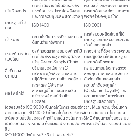
การดำเนินงานที่เป็นมิตรต่อสิ่ง
ความสม่ำเสมอของคุณภาพ
เน้นเรื่องอะไร
แวดล้อม การประหยัดพลังงาน
การลดข้อบกพร่อง และความ
และการควบคุมมลพิษด้านต่าง ๆ
พึงพอใจของผู้บริโภค
มาตรฐานที่ใช้
ISO 14001
ISO 9001
บ่อย
การส่งมอบผลิตภัณฑ์ที่ได้
ความยั่งยืนทางธุรกิจ และการลด
เป้าหมาย
มาตรฐานสม่ำเสมอ และความ
ต้นทุนด้านทรัพยากร
เชื่อมั่นของลูกค้า
องค์กรอุตสาหกรรม องค์กรที่มี
ทุกองค์กรที่ต้องการวางระบบ
เหมาะกับองค์กร
การใช้พลังงานสูง หรือผู้ที่ต้อง
การปฏิบัติงานให้มีมาตรฐาน
แบบไหน
เข้าสู่ Green Supply Chain
และลดข้อผิดพลาด
ปริมาณของเสีย การใช้
กระบวนการผลิต การตรวจ
สิ่งที่ตรวจ
ทรัพยากร/พลังงาน และการ
สอบคุณภาพ และการจัดการ
ประเมิน
ปฏิบัติตามกฎหมายสิ่งแวดล้อม
ข้อร้องเรียนของลูกค้า
การลดค่าใช้จ่ายทาง
ความภักดีของลูกค้า
สาธารณูปโภค และการเสริม
(Customer Loyalty) และ
ผลลัพธ์ที่ได้
สร้างภาพลักษณ์ด้านสิ่ง
ความสามารถในการรักษา
แวดล้อม
มาตรฐานผลิตภัณฑ์
โดยสรุปแล้ว ISO 9000 เป็นกลไกในการเสริมสร้างรายได้และความเชื่อมั่นจาก
ภายนอก ส่วน ISO 14000 เป็นกลไกในการบริหารจัดการต้นทุนภายใน และยก
ระดับความยั่งยืนขององค์กรให้มากขึ้น ดังนั้น หาก SME ดำเนินการทั้งสองระบบ
เข้าด้วยกันอย่างเหมาะสม ก็จะช่วยสร้างความมั่นคงทางธุรกิจได้อย่างรอบด้านมาก
ขึ้น
ISO 14000 บังคับไหม? หรือทำเพราะอะไร?