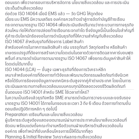
ตอนแรก เพื่อวางกรอบการบริหารจัดการ นโยบายสิ่งแวดล้อม และการประเมิน
ประเด็นด้านสิ่งแวดล้อม
ต่อด้วย ISO 14064 เมื่อมี EMS แล้ว — วัด GHG ให้ถูกต้อง
เมื่อระบบ EMS มีความเสถียร องค์กรควรก้าวเข้าสู่การจัดทำบัญชีก๊าซเรือน
กระจกตามมาตรฐาน ISO 14064 เพื่อประเมินเชิงปริมาณว่ากระบวนการทางธุรกิจ
ส่วนไหน ก่อให้เกิดการปล่อยก๊าซเรือนกระจกเท่าใด ซึ่งข้อมูลนี้เป็นเงื่อนไขสำคัญที่
คู่ค้าระดับโลกมักร้องขอในการดำเนินธุรกิจที่ให้ความสำคัญกับสิ่งแวดล้อม
ISO 14067 สำหรับธุรกิจที่ต้องการ Label สินค้า
สำหรับองค์กรในภาคการผลิตสินค้า เช่น บรรจุภัณฑ์ วัสดุก่อสร้าง หรือสินค้า
เกษตรแปรรูปที่ต้องการสร้างความโดดเด่นในตลาดด้วยการติดฉลากคาร์บอนฟุต
พริ้นท์ สามารถดำเนินการตามมาตรฐาน ISO 14067 เพื่อยกระดับมูลค่าสินค้าให้
โดดเด่นได้มากขึ้น
ISO 14044 (LCA) — ขั้นสูง เฉพาะธุรกิจที่ต้องการวิเคราะห์ลึก
เหมาะสำหรับองค์กรที่ต้องการทำวิจัยและพัฒนานวัตกรรมผลิตภัณฑ์เชิงนิเวศ
หรือได้รับการร้องขอข้อมูลทางเทคนิคระดับสูงจากคู่ค้าต่างประเทศ โดยเป็นการ
ประเมินผลกระทบทางสิ่งแวดล้อมแบบครบทุกมิติตลอดวงจรชีวิตผลิตภัณฑ์
ขั้นตอนขอ ISO 14001 สำหรับ SME ใช้เวลาเท่าไหร่?
ในความเป็นจริงแล้วธุรกิจหรือ SME สามารถดำเนินการวางระบบและขอรับรอง
มาตรฐาน ISO 14001 ได้ภายในกรอบระยะเวลา 3 ถึง 6 เดือน ด้วยการทำตามขั้น
ตอนเชิงปฏิบัติการหลัก ๆ ต่อไปนี้
Preparation เตรียมทีมและนโยบายสิ่งแวดล้อม
ผู้บริหารระดับสูงต้องแสดงเจตนารมณ์ผ่านการประกาศนโยบายสิ่งแวดล้อมที่
ชัดเจน พร้อมแต่งตั้งคณะทำงานหรือตัวแทนฝ่ายบริหารด้านสิ่งแวดล้อมใน
องค์กร เพื่อทำหน้าที่ขับเคลื่อนโครงการนี้ให้ได้มากที่สุด
Planning & Initial Review วิเคราะห์ผลกระทบสิ่งแวดล้อม