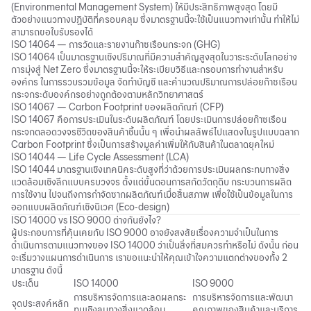
(Environmental Management System) ให้มีประสิทธิภาพสูงสุด โดยมี
ตัวอย่างแนวทางปฏิบัติที่ครอบคลุม ซึ่งมาตรฐานนี้จะใช้เป็นแนวทางเท่านั้น ทำให้ไม่
สามารถขอใบรับรองได้
ISO 14064 — การวัดและรายงานก๊าซเรือนกระจก (GHG)
ISO 14064 เป็นมาตรฐานเชิงปริมาณที่มีความสำคัญสูงสุดในวาระระดับโลกอย่าง
การมุ่งสู่ Net Zero ซึ่งมาตรฐานนี้จะให้ระเบียบวิธีและกรอบการทำงานสำหรับ
องค์กร ในการรวบรวมข้อมูล จัดทำบัญชี และคำนวณปริมาณการปล่อยก๊าซเรือน
กระจกระดับองค์กรอย่างถูกต้องตามหลักวิทยาศาสตร์
ISO 14067 — Carbon Footprint ของผลิตภัณฑ์ (CFP)
ISO 14067 คือการประเมินในระดับผลิตภัณฑ์ โดยประเมินการปล่อยก๊าซเรือน
กระจกตลอดวงจรชีวิตของสินค้าชิ้นนั้น ๆ เพื่อนำผลลัพธ์ไปแสดงในรูปแบบฉลาก
Carbon Footprint ซึ่งเป็นการสร้างมูลค่าเพิ่มให้กับสินค้าในตลาดยุคใหม่
ISO 14044 — Life Cycle Assessment (LCA)
ISO 14044 มาตรฐานเชิงเทคนิคระดับสูงที่ว่าด้วยการประเมินผลกระทบทางสิ่ง
แวดล้อมเชิงลึกแบบครบวงจร ตั้งแต่ขั้นตอนการสกัดวัตถุดิบ กระบวนการผลิต
การใช้งาน ไปจนถึงการกำจัดซากผลิตภัณฑ์เมื่อสิ้นสภาพ เพื่อใช้เป็นข้อมูลในการ
ออกแบบผลิตภัณฑ์เชิงนิเวศ (Eco-design)
ISO 14000 vs ISO 9000 ต่างกันยังไง?
ผู้ประกอบการที่คุ้นเคยกับ ISO 9000 อาจยังสงสัยเรื่องความจำเป็นในการ
ดำเนินการตามแนวทางของ ISO 14000 ว่าเป็นสิ่งที่สมควรทำหรือไม่ ดังนั้น ก่อน
จะเริ่มวางแผนการดำเนินการ เราขอแนะนำให้คุณเข้าใจความแตกต่างของทั้ง 2
มาตรฐาน ดังนี้
ประเด็น
ISO 14000
ISO 9000
การบริหารจัดการและลดผลกระ
การบริหารจัดการและพัฒนา
จุดประสงค์หลัก
ทบเชิงลบทางสิ่งแวดล้อม
คุณภาพของสินค้าและบริการ