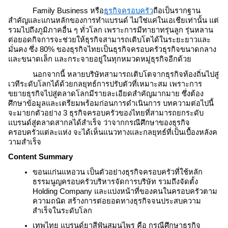
Family Business หรือ
ธุรกิจครอบครัว
ถือเป็นรากฐาน
สำคัญและแกนหลักของการทำแบรนด์ ไม่ใช่แค่ในเอเชียเท่านั้น แต่
รวมไปถึงภูมิภาคอื่น ๆ ทั่วโลก เพราะการมีทายาทรุ่นลูก รุ่นหลาน
ต่อยอดกิจการจะช่วยให้ธุรกิจสามารถเติบโตได้ในระยะยาวและ
มั่นคง ซึ่ง 80% ของธุรกิจไทยเป็นธุรกิจครอบครัวธุรกิจขนาดกลาง
และขนาดเล็ก และกระจายอยู่ในทุกหมวดหมู่ธุรกิจอีกด้วย
นอกจากนี้ หลายบริษัทสามารถเติบโตจากธุรกิจท้องถิ่นไปสู่
เวทีระดับโลกได้ด้วยกลยุทธ์การปรับตัวที่เหมาะสม เพราะการ
ขยายธุรกิจไปสู่ตลาดโลกมีรายละเอียดสำคัญมากมาย ซึ่งต้อง
ศึกษาข้อมูลและเตรียมพร้อมก่อนการดำเนินการ บทความต่อไปนี้
จะมายกตัวอย่าง 3 ธุรกิจครอบครัวของไทยที่สามารถยกระดับ
แบรนด์สู่ตลาดสากลได้สำเร็จ ว่าจากกรณีศึกษาของธุรกิจ
ครอบครัวแต่ละแห่ง จะได้เห็นแนวทางและกลยุทธ์ที่เป็นเบื้องหลังค
วามสำเร็จ
Content Summary
ขอนแก่นแหอวน เป็นตัวอย่างธุรกิจครอบครัวที่ใช้หลัก
ธรรมนูญครอบครัวบริหารจัดการบริษัท รวมถึงจัดตั้ง 
Holding Company และแบ่งหน้าที่ของคนในครอบครัวตาม
ความถนัด สร้างการต่อยอดทางธุรกิจจนประสบความ
สำเร็จในระดับโลก
เทพไทย แบรนด์ยาสีฟันสมุนไพร คือ กรณีศึกษาธุรกิจ