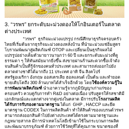
3. “วรพร” ยกระดับมะม่วงดองให้โกอินเตอร์ในตลาด
ต่างประเทศ
“วรพร”  ธุรกิจมะม่วงแปรรูป กรณีศึกษาธุรกิจครอบครัว
ไทยที่เริ่มต้นจากธุรกิจมะม่วงดองหลังบ้าน ที่นำมะม่วงแช่อิ่มสูตร
โบราณพัฒนาสู่ผลิตภัณฑ์ OTOP และเปลี่ยนเป็นธุรกิจผลไม้
แปรรูปอย่างเต็มตัวมายาวนานกว่า 60 ปี และยกระดับมะม่วงที่ดู
ธรรมดา ๆ ให้ทันสมัยมากยิ่งขึ้น ส่งขายผ่านร้านสะดวกซื้อเจ้าดัง 
จนสินค้าเป็นที่รู้จักของคนทั่วประเทศ และสามารถส่งออกไปยัง
ตลาดต่างชาติได้มากถึง 11 ประเทศ อาทิ จีน สิงคโปร์ 
สหรัฐอเมริกา อังกฤษ ออสเตรเลีย ฮอลแลนด์ เป็นต้น และทำยอด
ขายเติบโตถึง 300 ล้านบาทได้สำเร็จอีกด้วย โดย
ใช้องค์ความรู้ใน
การพัฒนาผลิตภัณฑ์
 นำเอาความรู้จากภูมิปัญญาเก่าแก่ของ
ครอบครัว ควบคู่กับการทำ R&D อย่างต่อเนื่อง ปรับสูตรให้รสชาติมี
เอกลักษณ์และแตกต่างจากคู่แข่งในตลาด มีการปรับ
โรงงานผลิต
ได้รับการรับรองตามมาตรฐาน
 ได้แก่  GHP , HACCP และยึด
มาตรฐาน CODEX ในการผลิตสินค้า ทำให้สินค้าของแบรนด์วรพร 
สามารถส่งออกสินค้าไปยังต่างประเทศได้ตรงตามมาตรฐานและ
กฎหมายสากล มีการนำเทคโนโลยีเข้ามาใช้ในกระบวนการผลิต
และพัฒนาบรรจุภัณฑ์ ด้วยการใช้วัสดุที่ได้คุณภาพ ขนาดซองที่