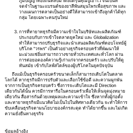
ภูมิปัญญาท้องถิ่นที่สืบมาตั้งแต่รุ่นคุณปู่เอาไว้ จนเป็นที่
จดจำในฐานะแบรนด์ของยาสีฟันสมุนไพรเพื่อสุขภาพ และ
วางแผนการตลาดเป็นอย่างดีให้สามารถเข้าถึงลูกค้าได้ทุก
กลุ่ม โดยเฉพาะคนรุ่นใหม่
การที่ทายาทธุรกิจมีความเข้าใจในบริษัทและผลิตภัณฑ์ 
ประกอบกับการเข้าใจตลาดยุคใหม่ และ Globalization 
ทำให้สามารถปรับธุรกิจและนำเสนอผลิตภัณฑ์ตอบโจทย์ผู้
บริโภค “วรพร” เป็นตัวอย่างธุรกิจครอบครัวที่พัฒนาให้
มะม่วงแช่อิ่มสามารถวางขายทั่วประเทศและทั่วโลก ผ่าน
การต่อยอดองค์ความรู้เก่าแก่จากครอบครัว และปรับให้ดู
ทันสมัย เข้ากับไลฟ์สไตล์ของผู้บริโภคในยุคปัจจุบัน
ถึงแม้เป็นธุรกิจครอบครัวขนาดเล็กก็สามารถเติบโตในตลาด
โลกได้ หากธุรกิจมีการปรับตัวและเลือกใช้ข้อดี และความผูกพัน
จากการเป็นธุรกิจครอบครัว ซึ่งการจะเติบโตและมี Direction 
เดียวกันได้นั้น ควรมีการหารือในครอบครัวเพื่อให้เห็นจุดมุ่งหมาย
เดียวกัน สื่อสารกันด้วยเหตุผลและความเข้าใจ ซึ่งหากทั้งผู้ก่อตั้ง
และทายาทธุรกิจมีแนวคิดไม่เป็นไปในทิศทางเดียวกัน จะทำให้การ
ขับเคลื่อนธุรกิจตามนโยบายองค์กรสะดุด ทำได้ยากขึ้น และไม่เกิด
ความยั่งยืนทางธุรกิจ
ข้อมูลอ้างอิง