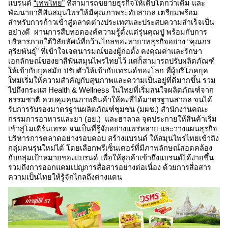
แบรนด์ 
“เทพไทย”
 ที่สามารถขยายธุรกิจให้เติบโตกว่าเดิม และ
พัฒนายาสีฟันสมุนไพรให้มีคุณภาพระดับสากล เตรียมพร้อม
สำหรับการก้าวเข้าสู่ตลาดต่างประเทศและประสบความสำเร็จเป็น
อย่างดี  ผ่านการสืบทอดองค์ความรู้ตั้งแต่รุ่นคุณปู่ พร้อมกับการ
บริหารภายใต้วิสัยทัศน์ที่กว้างไกลของทายาทธุรกิจอย่าง “คุณกร 
สุริยพันธุ์” ที่เข้าใจเจตนารมณ์ของผู้ก่อตั้ง คงคุณค่าและรักษา
เอกลักษณ์ของยาสีฟันสมุนไพรไทยไว้ แต่ก็สามารถปรับผลิตภัณฑ์
ให้เข้ากับยุคสมัย ปรับตัวให้เข้ากับเทรนด์ของโลก ที่ผู้บริโภคยุค
ใหม่เริ่มให้ความสำคัญกับสุขภาพและความเป็นอยู่ที่ดีมากขึ้น รวม
ไปถึงกระแส Health & Wellness ในไทยที่เริ่มสนใจผลิตภัณฑ์จาก
ธรรมชาติ ควบคุมคุณภาพสินค้าให้คงที่ได้มาตรฐานสากล จนได้
รับการรับรองมาตรฐานผลิตภัณฑ์ชุมชน (มผช.) สำนักงานคณะ
กรรมการอาหารและยา (อย.)  และฮาลาล จุดประกายให้สินค้าเริ่ม
เข้าสู่โมเดิร์นเทรด จนเป็นที่รู้จักอย่างแพร่หลาย และวางแผนธุรกิจ
บริหารการตลาดอย่างรอบคอบ สร้างแบรนด์ ให้สมุนไพรไทยเข้าถึง
กลุ่มคนรุ่นใหม่ได้ โดยเลือกพรีเซ็นเตอร์ที่มีภาพลักษณ์สอดคล้อง
กับกลุ่มเป้าหมายของแบรนด์ เพื่อให้ลูกค้าเข้าถึงแบรนด์ได้ง่ายขึ้น 
รวมถึงการออกแคมเปญการสื่อสารอย่างต่อเนื่อง ด้วยการสื่อสาร
ความเป็นไทยให้รู้จักไกลถึงต่างแดน