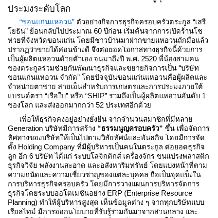
ประมงระดับโลก
“ขอนแก่นแหอวน”
 ตัวอย่างกิจการธุรกิจครอบครัวตระกูล “เสรี
โยธิน” ย้อนกลับไปประมาณ 60 ปีก่อน เริ่มต้นจากการเปิดร้านโช
ห่วยที่จังหวัดขอนแก่น โดยมีชาวบ้านมาฝากขายแหอวนถักมือแล้ว
ปรากฏว่าขายได้ค่อนข้างดี จึงต่อยอดโอกาสทางธุรกิจนี้ด้วยการ
เป็นผู้ผลิตแหอวนด้วยตัวเอง จนมาถึงปี พ.ศ. 2520 พี่น้องสามคน
ของตระกูลร่วมช่วยกันพัฒนาธุรกิจและขยายกิจการเป็น “บริษัท 
ขอนแก่นแหอวน จำกัด” โดยปัจจุบันขอนแก่นแหอวนคือผู้ผลิตและ
จำหน่ายตาข่าย สายเอ็นสำหรับการเกษตรและการประมงภายใต้
แบรนด์ตรา “เรือใบ” หรือ “SHIP” รวมถึงเป็นผู้ผลิตแหอวนอันดับ 1 
ของโลก และส่งออกมากกว่า 52 ประเทศอีกด้วย 
เพื่อให้ธุรกิจคงอยู่อย่างยั่งยืน จากจำนวนสมาชิกที่มีหลาย 
Generation บริษัทมีการสร้าง
 “ธรรมนูญครอบครัว” 
ขึ้น เพื่อจัดการ
ทิศทางของบริษัทให้เป็นไปตามวิสัยทัศน์และพันธกิจ โดยมีการจัด
ตั้ง Holding Company
ที่มีผู้บริหารเป็นคนในตระกูล ต่อยอดธุรกิจ
ลูก อีก 6 บริษัท ได้แก่ ระบบโลจิกติกส์ เครื่องจักร ขนแปรงพลาสติก 
ธุรกิจวิจัย พลังงานสะอาด และอสังหาริมทรัพย์ โดยแบ่งหน้าที่ตาม
ความถนัดและความเชี่ยวชาญของแต่ละบุคคล ถือเป็นจุดแข็งใน
การบริหารธุรกิจครอบครัว โดยมีการวางแผนการบริหารจัดการ
ธุรกิจโดยระบบออโตเมชันอย่าง ERP (Enterprise Resource 
Planning) ทำให้ผู้บริหารสูงสุด เห็นข้อมูลต่าง ๆ จากทุกบริษัทแบบ
เรียลไทม์ มีการออกนโยบายที่รับรู้ร่วมกันมาจากส่วนกลาง และ