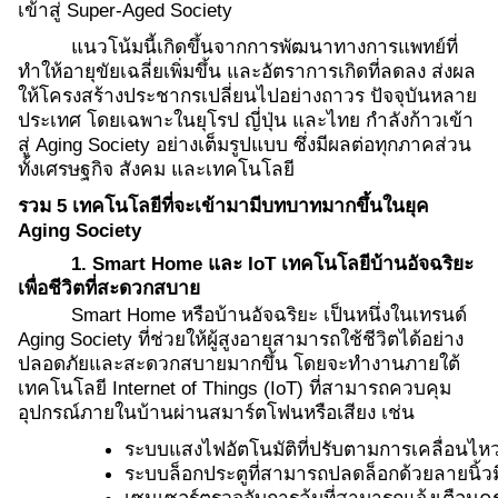
เข้าสู่ Super-Aged Society
แนวโน้มนี้เกิดขึ้นจากการพัฒนาทางการแพทย์ที่
ทำให้อายุขัยเฉลี่ยเพิ่มขึ้น และอัตราการเกิดที่ลดลง ส่งผล
ให้โครงสร้างประชากรเปลี่ยนไปอย่างถาวร ปัจจุบันหลาย
ประเทศ โดยเฉพาะในยุโรป ญี่ปุ่น และไทย กำลังก้าวเข้า
สู่ Aging Society อย่างเต็มรูปแบบ ซึ่งมีผลต่อทุกภาคส่วน
ทั้งเศรษฐกิจ สังคม และเทคโนโลยี
รวม 5 เทคโนโลยีที่จะเข้ามามีบทบาทมากขึ้นในยุค
Aging Society
1. Smart Home และ IoT เทคโนโลยีบ้านอัจฉริยะ
เพื่อชีวิตที่สะดวกสบาย
Smart Home หรือบ้านอัจฉริยะ เป็นหนึ่งในเทรนด์
Aging Society ที่ช่วยให้ผู้สูงอายุสามารถใช้ชีวิตได้อย่าง
ปลอดภัยและสะดวกสบายมากขึ้น โดยจะทำงานภายใต้
เทคโนโลยี Internet of Things (IoT) ที่สามารถควบคุม
อุปกรณ์ภายในบ้านผ่านสมาร์ตโฟนหรือเสียง เช่น
ระบบแสงไฟอัตโนมัติที่ปรับตามการเคลื่อนไห
ระบบล็อกประตูที่สามารถปลดล็อกด้วยลายนิ้วมื
เซนเซอร์ตรวจจับการล้มที่สามารถแจ้งเตือนคร