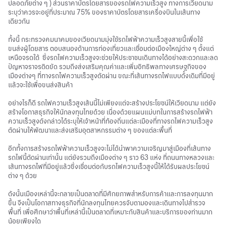
ปลอดภัยต่าง ๆ ) ส่วนราคาบัตรโดยสารของรถไฟความเร็วสูง ทางการเวียดนาม
ระบุว่าควรจะอยู่ที่ประมาณ 75% ของราคาบัตรโดยสารเครื่องบินในเส้นทาง
เดียวกัน
ทั้งนี้ กระทรวงคมนาคมของเวียดนามมุ่งใช้รถไฟฟ้าความเร็วสูงสายนี้เพื่อใช้
ขนส่งผู้โดยสาร ตอบสนองด้านการท่องเที่ยวและเชื่อมต่อเมืองใหญ่ต่าง ๆ ตั้งแต่
เหนือจรดใต้ ซึ่งรถไฟความเร็วสูงจะช่วยให้ประชาชนเดินทางได้อย่างสะดวกและลด
ปัญหาจราจรติดขัด รวมถึงส่งเสริมคุณค่าและเพิ่มอิทธิพลทางเศรษฐกิจของ
เมืองต่างๆ ที่ทางรถไฟความเร็วสูงตัดผ่าน ขณะที่เส้นทางรถไฟแบบดั้งเดิมที่มีอยู่
แล้วจะใช้เพื่อขนส่งสินค้า
อย่างไรก็ดี รถไฟความเร็วสูงเส้นนี้ไม่เพียงแต่จะสร้างประโยชน์ให้เวียดนาม แต่ยัง
สร้างโอกาสธุรกิจให้นักลงทุนไทยด้วย เนื่องด้วยแผนแม่บทในการสร้างรถไฟฟ้า
ความเร็วสูงดังกล่าวได้ระบุให้เจ้าหน้าที่ท้องถิ่นแต่ละเมืองที่ทางรถไฟความเร็วสูง
ตัดผ่านให้พัฒนาและส่งเสริมอุตสาหกรรมต่าง ๆ ของแต่ละพื้นที่
อีกทั้งการสร้างรถไฟฟ้าความเร็วสูงจะไม่ได้นำพาความเจริญมาสู่เมืองที่เส้นทาง
รถไฟนี้ตัดผ่านเท่านั้น แต่ยังรวมถึงเมืองต่าง ๆ ราว 63 แห่ง ที่ถนนทางหลวงและ
เส้นทางรถไฟที่มีอยู่แล้วซึ่งเชื่อมต่อกับรถไฟความเร็วสูงนี้ให้ได้รับผลประโยชน์
ต่าง ๆ ด้วย
ดังนั้นเมืองเหล่านี้จะกลายเป็นตลาดที่มีศักยภาพสำหรับการค้าและการลงทุนมาก
ขึ้น จึงเป็น
โอกาสทางธุรกิจ
ที่นักลงทุนไทยควรจับตามองและเดินทางไปสำรวจ
พื้นที่ เพื่อศึกษาว่าพื้นที่เหล่านี้เป็นตลาดที่เหมาะกับสินค้าและบริการของท่านมาก
น้อยเพียงใด