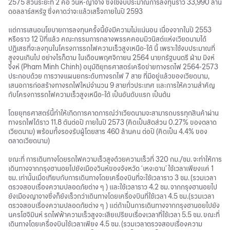
2575 ส่วนระยะที่ 2 คือ วินห์-ญาจาง ซึ่งใช้งบประมาณการลงทุนราว 33,990 ล้าน
ดอลลาร์สหรัฐ ซึ่งคาดว่าจะแล้วเสร็จภายในปี 2593
แต่การเสนอนโยบายการลงทุนครั้งนี้ยังมีความไม่แน่นอน เนื่องจากในปี 2553
หรือราว 12 ปีที่แล้ว คณะกรรมการกลางพรรคคอมมิวนิสต์แห่งเวียดนามได้
ปฏิเสธที่จะลงทุนในโครงการรถไฟความเร็วสูงเหนือ-ใต้ นี้ เพราะใช้งบประมาณที่
สูงจนเกินไป อย่างไรก็ตาม ในเดือนพฤศจิกายน 2564 นายกรัฐมนตรี ฝ่าม มิงห์
จิ๋งห์ (Pham Minh Chinh) อนุมัติยุทธศาสตร์เครือข่ายทางรถไฟ 2564-2573
ประกอบด้วย การวางแผนยกระดับทางรถไฟ 7 สาย ที่มีอยู่แล้วของเวียดนาม,
เสนอการก่อสร้างทางรถไฟใหม่จำนวน 9 สายทั่วประเทศ และการให้ความสำคัญ
กับโครงการรถไฟความเร็วสูงเหนือ-ใต้ เป็นอันดับแรก เป็นต้น
โดยยุทธศาสตร์นี้ทำให้เกิดการคาดการณ์ว่าเวียดนามจะสามารถบรรทุกสินค้าผ่าน
ทางรถไฟได้ราว 11.8 ตันต่อปี ภายในปี 2573 (คิดเป็นสัดส่วน 0.27% ของตลาด
เวียดนาม) พร้อมทั้งรองรับผู้โดยสาร 460 ล้านคน ต่อปี (คิดเป็น 4.4% ของ
ตลาดเวียดนาม)
ขณะที่ การเดินทางโดยรถไฟความเร็วสูงด้วยความเร็วที่ 320 กม./ชม. จะทำให้การ
เดินทางจากกรุงฮานอยไปยังเมืองวินห์ของจังหวัด ‘เหงะอาน’ ใช้เวลาเพียงแค่ 1
ชม. เท่านั้นเมื่อเทียบกับการเดินทางโดยเครื่องบินที่จะใช้เวลาราว 3 ชม. (รวมเวลา
ตรวจสอบเรื่องความปลอดภัยต่าง ๆ ) และใช้เวลาราว 4.2 ชม. จากกรุงฮานอยไป
ยังเมืองญาจางซึ่งก็ยังเร็วกว่าเดินทางโดยเครื่องบินที่ใช้เวลา 4.5 ชม.(รวมเวลา
ตรวจสอบเรื่องความปลอดภัยต่าง ๆ ) แต่ถ้าเป็นการเดินทางจากกรุงฮานอยไปยัง
นครโฮจิมินห์ รถไฟฟ้าความเร็วสูงจะเสียเปรียบเรื่องเวลาที่ใช้เวลา 5.5 ชม. ขณะที่
เดินทางโดยเครื่องบินใช้เวลาเพียง 4.5 ชม. (รวมเวลาตรวจสอบเรื่องความ