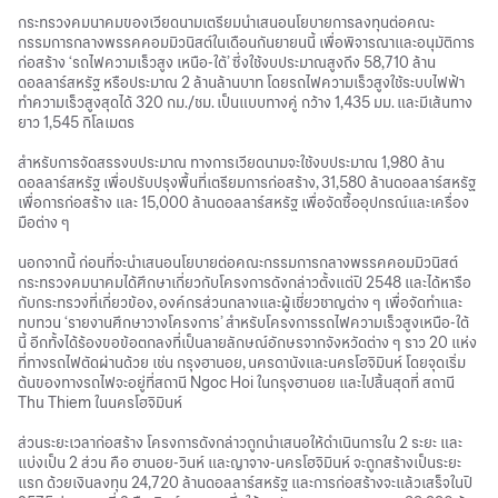
กระทรวงคมนาคมของเวียดนามเตรียมนำเสนอนโยบายการลงทุนต่อคณะ
กรรมการกลางพรรคคอมมิวนิสต์ในเดือนกันยายนนี้ เพื่อพิจารณาและอนุมัติการ
ก่อสร้าง ‘รถไฟความเร็วสูง เหนือ-ใต้’ ซึ่งใช้งบประมาณสูงถึง 58,710 ล้าน
ดอลลาร์สหรัฐ หรือประมาณ 2 ล้านล้านบาท โดยรถไฟความเร็วสูงใช้ระบบไฟฟ้า
ทำความเร็วสูงสุดได้ 320 กม./ชม. เป็นแบบทางคู่ กว้าง 1,435 มม. และมีเส้นทาง
ยาว 1,545 กิโลเมตร
สำหรับการจัดสรรงบประมาณ ทางการเวียดนามจะใช้งบประมาณ 1,980 ล้าน
ดอลลาร์สหรัฐ เพื่อปรับปรุงพื้นที่เตรียมการก่อสร้าง, 31,580 ล้านดอลลาร์สหรัฐ
เพื่อการก่อสร้าง และ 15,000 ล้านดอลลาร์สหรัฐ เพื่อจัดซื้ออุปกรณ์และเครื่อง
มือต่าง ๆ
นอกจากนี้ ก่อนที่จะนำเสนอนโยบายต่อคณะกรรมการกลางพรรคคอมมิวนิสต์
กระทรวงคมนาคมได้ศึกษาเกี่ยวกับโครงการดังกล่าวตั้งแต่ปี 2548 และได้หารือ
กับกระทรวงที่เกี่ยวข้อง, องค์กรส่วนกลางและผู้เชี่ยวชาญต่าง ๆ เพื่อจัดทำและ
ทบทวน ‘รายงานศึกษาวางโครงการ’ สำหรับโครงการรถไฟความเร็วสูงเหนือ-ใต้
นี้ อีกทั้งได้ร้องขอข้อตกลงที่เป็นลายลักษณ์อักษรจากจังหวัดต่าง ๆ ราว 20 แห่ง
ที่ทางรถไฟตัดผ่านด้วย เช่น กรุงฮานอย, นครดานังและนครโฮจิมินห์ โดยจุดเริ่ม
ต้นของทางรถไฟจะอยู่ที่สถานี Ngoc Hoi ในกรุงฮานอย และไปสิ้นสุดที่ สถานี
Thu Thiem ในนครโฮจิมินห์
ส่วนระยะเวลาก่อสร้าง โครงการดังกล่าวถูกนำเสนอให้ดำเนินการใน 2 ระยะ และ
แบ่งเป็น 2 ส่วน คือ ฮานอย-วินห์ และญาจาง-นครโฮจิมินห์ จะถูกสร้างเป็นระยะ
แรก ด้วยเงินลงทุน 24,720 ล้านดอลลาร์สหรัฐ และการก่อสร้างจะแล้วเสร็จในปี