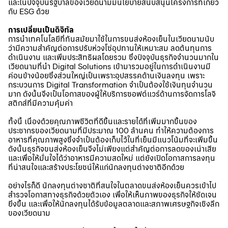
และในปัจจุบันรัฐบาลของเวียดนามมีนโยบายสนับสนุนโครงการที่เกี่ยว
กับ ESG ด้วย
การเปลี่ยนเป็นดิจิทัล
การนำเทคโนโลยีที่ทันสมัยมาใช้ในการขนส่งห้องเย็นในเวียดนามนับ
ว่ามีความสำคัญต่อการปรับห่วงโซ่อุปทานให้เหมาะสม ลดต้นทุนการ
ดำเนินงาน และเพิ่มประสิทธิผลโดยรวม ซึ่งปัจจุบันธุรกิจจำนวนมากใน
เวียดนามที่นำ Digital Solutions เข้ามารวมอยู่ในการดำเนินงานมี
ค่อนข้างน้อยซึ่งส่วนใหญ่เป็นเพราะอุปสรรคด้านเงินลงทุน เพราะ
กระบวนการ
Digital Transformation
จำเป็นต้องใช้เงินทุนจำนวน
มาก ดังนั้นจึงเป็นโอกาสของผู้ให้บริการซอฟต์แวร์ด้านการจัดการโลจิ
สติกส์ที่มีความคุ้มค่า
ทั้งนี้ เนื่องด้วยคุณภาพชีวิตที่ดีขึ้นและรายได้ที่เพิ่มมากขึ้นของ
ประชากรของเวียดนามที่มีประมาณ 100 ล้านคน ทำให้ความต้องการ
อาหารที่คุณภาพสูงซึ่งจำเป็นต้องเก็บไว้ในที่เย็นมีแนวโน้มที่จะเพิ่มขึ้น
ดังนั้นธุรกิจขนส่งห้องเย็นจึงไม่เพียงแต่สำคัญต่อการลดของเน่าเสีย
และเพื่อให้มั่นใจได้ว่าอาหารมีความสดใหม่ แต่ยังเปิดโอกาสการลงทุน
ที่น่าสนใจและสร้างประโยชน์ให้แก่นักลงทุนต่างชาติอีกด้วย
อย่างไรก็ดี นักลงทุนต่างชาติที่สนใจในตลาดขนส่งห้องเย็นควรเข้าไป
สำรวจโอกาสทางธุรกิจด้วยตัวเอง เพื่อให้เห็นภาพของธุรกิจให้ชัดเจน
ยิ่งขึ้น และเพื่อให้นักลงทุนได้รับข้อมูลตลาดและสภาพเศรษฐกิจเชิงลึก
ของเวียดนาม