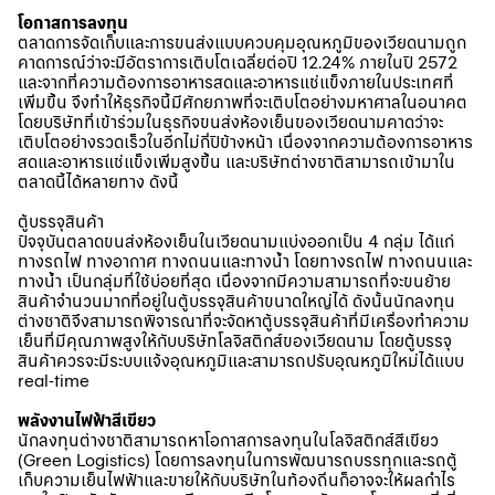
โอกาสการลงทุน
ตลาดการจัดเก็บและการขนส่งแบบควบคุมอุณหภูมิของเวียดนามถูก
คาดการณ์ว่าจะมีอัตราการเติบโตเฉลี่ยต่อปี 12.24% ภายในปี 2572
และจากที่ความต้องการอาหารสดและอาหารแช่แข็งภายในประเทศที่
เพิ่มขึ้น จึงทำให้ธุรกิจนี้มีศักยภาพที่จะเติบโตอย่างมหาศาลในอนาคต
โดยบริษัทที่เข้าร่วมในธุรกิจขนส่งห้องเย็นของเวียดนามคาดว่าจะ
เติบโตอย่างรวดเร็วในอีกไม่กี่ปีข้างหน้า เนื่องจากความต้องการอาหาร
สดและอาหารแช่แข็งเพิ่มสูงขึ้น และบริษัทต่างชาติสามารถเข้ามาใน
ตลาดนี้ได้หลายทาง ดังนี้
ตู้บรรจุสินค้า
ปัจจุบันตลาดขนส่งห้องเย็นในเวียดนามแบ่งออกเป็น 4 กลุ่ม ได้แก่
ทางรถไฟ ทางอากาศ ทางถนนและทางน้ำ โดยทางรถไฟ ทางถนนและ
ทางน้ำ เป็นกลุ่มที่ใช้บ่อยที่สุด เนื่องจากมีความสามารถที่จะขนย้าย
สินค้าจำนวนมากที่อยู่ในตู้บรรจุสินค้าขนาดใหญ่ได้ ดังนั้นนักลงทุน
ต่างชาติจึงสามารถพิจารณาที่จะจัดหาตู้บรรจุสินค้าที่มีเครื่องทำความ
เย็นที่มีคุณภาพสูงให้กับบริษัทโลจิสติกส์ของเวียดนาม โดยตู้บรรจุ
สินค้าควรจะมีระบบแจ้งอุณหภูมิและสามารถปรับอุณหภูมิใหม่ได้แบบ
real-time
พลังงานไฟฟ้าสีเขียว
นักลงทุนต่างชาติสามารถหาโอกาสการลงทุนในโลจิสติกส์สีเขียว
(Green Logistics) โดยการลงทุนในการพัฒนารถบรรทุกและรถตู้
เก็บความเย็นไฟฟ้าและขายให้กับบริษัทในท้องถิ่นก็อาจจะให้ผลกำไร