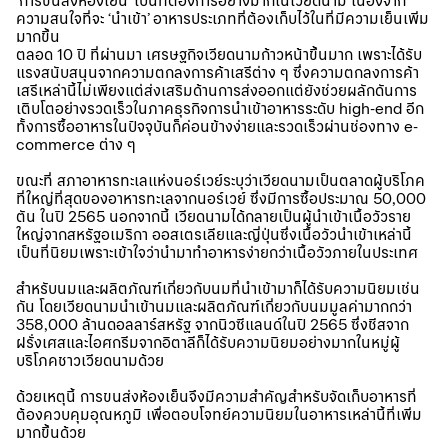
‘การขนส่งห้องเย็น’ เป็นที่ต้องการอย่างมากในเวียดนาม เนื่องจาก
ความสนใจที่จะ ‘นำเข้า’ อาหารประเภทที่ต้องเก็บไว้ในที่มีความเย็นเพิ่ม
มากขึ้น
ตลอด 10 ปี ที่ผ่านมา เศรษฐกิจเวียดนามก้าวหน้าขึ้นมาก เพราะได้รับ
แรงสนับสนุนจากความตกลงการค้าเสรีต่าง ๆ ซึ่งความตกลงการค้า
เสรีเหล่านี้ไม่เพียงแต่ส่งเสริมด้านการส่งออกแต่ยังช่วยผลักดันการ
เติบโตอย่างรวดเร็วในภาคธุรกิจการนำเข้าอาหารระดับ high-end อีก
ทั้งการซื้ออาหารในปัจจุบันก็ค่อนข้างง่ายและรวดเร็วผ่านช่องทาง e-
commerce ต่าง ๆ
ขณะที่ สภาอาหารทะเลแห่งนอร์เวย์ระบุว่าเวียดนามเป็นตลาดผู้บริโภค
ที่ใหญ่ที่สุดของอาหารทะเลจากนอร์เวย์ ซึ่งมีการซื้อประมาณ 50,000
ตัน ในปี 2565 นอกจากนี้ เวียดนามได้กลายเป็นผู้นำเข้าเนื้อวัวราย
ใหญ่จากสหรัฐอเมริกา ออสเตรเลียและญี่ปุ่นซึ่งเนื้อวัวนำเข้าเหล่านี้
เป็นที่นิยมเพราะเข้าใจว่านำมาทำอาหารง่ายกว่าเนื้อวัวภายในประเทศ
สำหรับนมและผลิตภัณฑ์เกี่ยวกับนมที่นำเข้ามาก็ได้รับความนิยมเช่น
กัน โดยเวียดนามนำเข้านมและผลิตภัณฑ์เกี่ยวกับนมมูลค่ามากกว่า
358,000 ล้านดอลลาร์สหรัฐ จากนิวซีแลนด์ในปี 2565 ซึ่งชีสจาก
ฝรั่งเศสและไอศกรีมจากอิตาลีก็ได้รับความนิยมอย่างมากในหมู่ผู้
บริโภคชาวเวียดนามด้วย
ด้วยเหตุนี้ การขนส่งห้องเย็นจึงมีความสำคัญสำหรับจัดเก็บอาหารที่
ต้องควบคุมอุณหภูมิ เพื่อตอบโจทย์ความนิยมในอาหารเหล่านี้ที่เพิ่ม
มากขึ้นด้วย