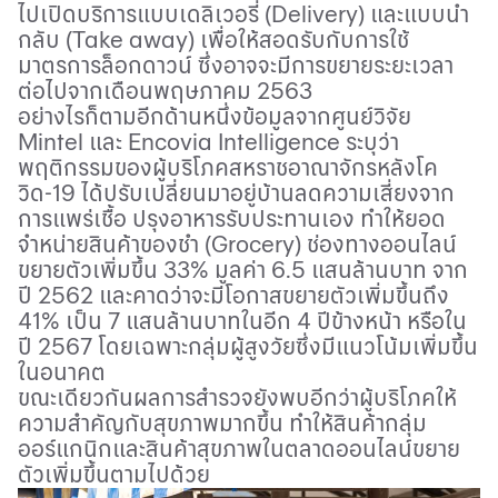
ไปเปิดบริการแบบเดลิเวอรี่ (
Delivery)
และแบบนำ
กลับ (
Take away)
เพื่อให้สอดรับกับการใช้
มาตรการล็อกดาวน์ ซึ่งอาจจะมีการขยายระยะเวลา
ต่อไปจากเดือนพฤษภาคม
2563
อย่างไรก็ตามอีกด้านหนึ่งข้อมูลจากศูนย์วิจัย
Mintel
และ
Encovia Intelligence
ระบุว่า
พฤติกรรมของผู้บริโภคสหราชอาณาจักรหลังโค
วิด-
19
ได้ปรับเปลี่ยนมาอยู่บ้านลดความเสี่ยงจาก
การแพร่เชื้อ ปรุงอาหารรับประทานเอง ทำให้ยอด
จำหน่ายสินค้าของชำ (
Grocery)
ช่องทางออนไลน์
ขยายตัวเพิ่มขึ้น
33%
มูลค่า
6.5
แสนล้านบาท จาก
ปี
2562
และคาดว่าจะมีโอกาสขยายตัวเพิ่มขึ้นถึง
41%
เป็น
7
แสนล้านบาทในอีก
4
ปีข้างหน้า หรือใน
ปี
2567
โดยเฉพาะกลุ่มผู้สูงวัยซึ่งมีแนวโน้มเพิ่มขึ้น
ในอนาคต
ขณะเดียวกันผลการสำรวจยังพบอีกว่าผู้บริโภคให้
ความสำคัญกับสุขภาพมากขึ้น ทำให้สินค้ากลุ่ม
ออร์แกนิกและสินค้าสุขภาพในตลาดออนไลน์ขยาย
ตัวเพิ่มขึ้นตามไปด้วย