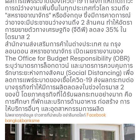
ผลการแพร่ระบาดของโควิด-
19
กำลังทำให้เกิดภาวะ
การณ์ว่างงานเพิ่มขึ้นในทุกประเทศทั่วโลก รวมถึง
"สหราชอาณาจักร" หรืออังกฤษ ซึ่งมีการคาดการณ์
ว่าอาจจะมีประชาชนว่างงานถึง
2
ล้านคน ทำให้อัตรา
การขยายตัวทางเศรษฐกิจ (จีดีพี) ลดลง
35%
ใน
ไตรมาส
2
สำนักงานส่งเสริมการค้าในต่างประเทศ ณ กรุง
ลอนดอน สหราชอาณาจักร เปิดเผยรายงานของ
The Office for Budget Responsibility (OBR)
ระบุว่ามาตรการล็อกดาวน์ และมาตรการควบคุมการ
รักษาระยะห่างทางสังคม (
Social Distancing)
เพื่อ
ลดการแพร่ระบาดของเชื้อโควิด-
19
ส่งผลกระทบต่อ
บางธุรกิจทำให้มีการผลิตลดลงในช่วงไตรมาส
2
ของปี โดยภาคธุรกิจที่ได้รับผลกระทบอย่างมาก คือ
การศึกษา ที่พักและบริการด้านอาหาร ก่อสร้าง การ
ให้บริการอื่นๆ และอุตสาหกรรมการผลิต
ไม่พลาดทุกข้อมูล ข่าวสารที่น่าสนใจ อย่าลืมกดไลก์
Facebook
bangkokbanksme