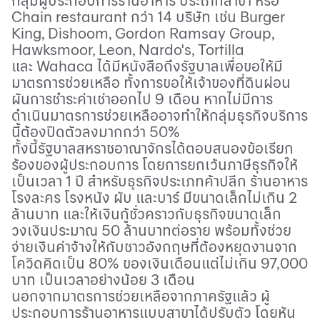
กลุ่มผู้ประกอบการร้านอาหาร ประเภทสาขา หรือ
Chain restaurant
กว่า
14
บริษัท เช่น
Burger
King, Dishoom, Gordon Ramsay Group,
Hawksmoor, Leon, Nardo's, Tortilla
และ
Wahaca
ได้มีหนังสือถึงรัฐบาลเพื่อขอให้มี
มาตรการช่วยเหลือ ทั้งการขอให้เจ้าของที่ดินผ่อน
ผันการชำระค่าเช่าออกไป
9
เดือน หากไม่มีการ
ดำเนินมาตรการช่วยเหลืออาจทำให้กลุ่มธุรกิจบริการ
นี้ต้องปิดตัวลงมากกว่า
50%
ทั้งนี้รัฐบาลสหราชอาณาจักรได้ตอบสนองข้อเรียก
ร้องของผู้ประกอบการ โดยการยกเว้นภาษีธุรกิจให้
เป็นเวลา
1
ปี สำหรับธุรกิจประเภทค้าปลีก ร้านอาหาร
โรงละคร โรงหนัง ผับ และบาร์ มีขนาดเล็กไม่เกิน
2
ล้านบาท และให้เงินกู้ชั่วคราวกับธุรกิจขนาดเล็ก
วงเงินประมาณ
50
ล้านบาทต่อราย พร้อมทั้งช่วย
จ่ายเงินค่าจ้างให้กับชาวอังกฤษที่ต้องหยุดงานจาก
โควิดคิดเป็น
80%
ของเงินเดือนแต่ไม่เกิน
97,000
บาท เป็นเวลาอย่างน้อย
3
เดือน
นอกจากมาตรการช่วยเหลือจากภาครัฐแล้ว ผู้
ประกอบการร้านอาหารแบบสาขาได้ปรับตัว โดยหัน