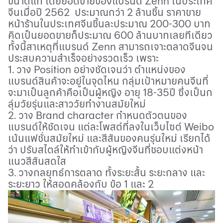
ขนาดแท้ โดยยอดขายของแบรนด์
Zenn
ในประเทศ
จีนเมื่อปี 2562 ประมาณกว่า 2 ล้านชิ้น ราคาขาย
หน้าร้านในประเทศจีนชิ้นละประมาณ 200-300 บาท
คิดเป็นยอดขายก็ประมาณ 600 ล้านบาทเลยทีเดียว
ทั้งนี้สาเหตุที่แบรนด์
Zenn
สามารถเจาะตลาดจีนจน
ประสบความสำเร็จอย่างรวดเร็ว เพราะ
1. วาง
Position
อย่างชัดเจนว่า ตำแหน่งของ
แบรนด์สินค้าจะอยู่ในจุดไหน กลุ่มเป้าหมายคนจีนที่
จะมาเป็นลูกค้าคือเป็นผู้หญิง อายุ 18-35ปี ซึ่งเป็นก
ลุ่มวัยรุ่นและสาววัยทำงานสมัยใหม่
2. วาง
Brand character
กำหนดตัวตนของ
แบรนด์ให้ชัดเจน แต่ละโพสต์ที่ลงในเว็บไซต์
Weibo
เน้นแฟชั่นสมัยใหม่ และสีสันของคนรุ่นใหม่ เรียกได้
ว่า ปรับสไตล์ให้ทำเข้ากับผู้หญิงจีนที่ชอบแต่งหน้า
แนวสีสันสดใส
3. วางกลยุทธ์การตลาด ทั้งระยะสั้น ระยะกลาง และ
ระยะยาว ให้สอดคล้องกับ ข้อ 1 และ 2