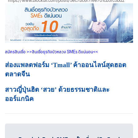
https://www.blockdit.com/posts/5ec7bc6f7fee701cb5fc5bd2
สมัครสินเชื่อ
>>
สินเชื่อธุรกิจบัวหลวง
SMEs
ดีแน่นอน
<<
ส่องแพลตฟอร์ม ‘Tmall’ ค้าออนไลน์สุดฮอต
ตลาดจีน
สาวญี่ปุ่นฮิต ‘สวย’ ด้วยธรรมชาติและ
ออร์แกนิค