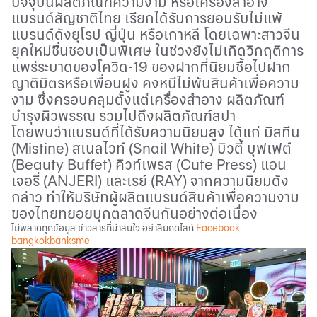
ปัจจุบันผลิตภัณฑ์ความงาม หรือเครื่องสำอาง
แบรนด์สัญชาติไทย เรียกได้รับการยอมรับไม่แพ้
แบรนด์ดังยุโรป ญี่ปุ่น หรือเกาหลี โดยเฉพาะสาวจีน
ยุคใหม่ชื่นชอบเป็นพิเศษ ในช่วงยังไม่เกิดวิกฤติการ
แพร่ระบาดของโควิด-19 ของฝากที่นิยมซื้อไปฝาก
ญาติมิตรหรือเพื่อนฝูง คงหนีไม่พ้นสินค้าเพื่อความ
งาม ซึ่งครอบคลุมตั้งแต่เครื่องสำอาง ผลิตภัณฑ์
บำรุงผิวพรรณ รวมไปถึงผลิตภัณฑ์สปา
โดยพบว่าแบรนด์ที่ได้รับความนิยมสูง ได้แก่ มิสทีน
(
Mistine)
สเนลไวท์ (
Snail White)
บิวตี้ บุฟเฟต์
(
Beauty Buffet)
คิวท์เพรส (
Cute Press)
แอน
เจอรี่ (
ANJERI)
และเรย์ (
RAY)
จากความนิยมดัง
กล่าว ทําให้บริษัทผู้ผลิตแบรนด์สินค้าเพื่อความงาม
ของไทยทยอยบุกตลาดจีนกันอย่างต่อเนื่อง
ไม่พลาดทุกข้อมูล ข่าวสารที่น่าสนใจ อย่าลืมกดไลก์
Facebook
bangkokbanksme