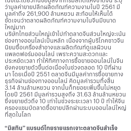
ในขณะเดียวกันข้อมูลจากกรมสถิติแห่งชาติจีน ระบุ
ว่ามูลค่าขายปลีกผลิตภัณฑ์ความงามในปี 2561 มี
มูลค่าถึง 261
,
900 ล้านหยวน สะท้อนให้เห็นได้
ชัดเจนว่าตลาดผลิตภัณฑ์ความงามในจีนมีขนาด
ใหญ่มาก
บริษัทไทยส่วนใหญ่เข้าไปทำตลาดจีนส่วนใหญ่จะเน้น
ช่องทางออนไลน์เป็นหลัก เนื่องจากผู้บริโภคชาวจีน
นิยมซื้อเครื่องสำอางและผลิตภัณฑ์ดูแลผิวบน
แพลตฟอร์มออนไลน์ เพราะความสะดวกและ
ประหยัดเวลา ทำให้ทิศทางการซื้อขายออนไลน์ในจีน
ยังคงขยายตัวขึ้นต่อเนื่องในช่วงตลอด 10 ปีที่ผ่าน
มา โดยเมื่อปี 2551 ตลาดจีนมีมูลค่าการซื้อขายทาง
ธุรกิจผ่านช่องทางออนไลน์ คิดมูลค่ารวมทิ้งสิ้น
3.14 ล้านล้านหยวน จากนั้นก็ทยอยเพิ่มขึ้นไม่หยุด
โดยปี 2561 มีมูลค่ารวมสูงถึง 31.63 ล้านล้านหยวน
ซึ่งขยายตัวถึง 10 เท่าในช่วงระยะเวลา 10 ปี ทำให้จีน
ครองแชมป์ตลาดซื้อขายปลีกผ่านระบบออนไลน์ใหญ่
ที่สุดในโลก
“มิสทิน” แบรนด์ไทยรายแรกเจาะตลาดจีนสำเร็จ