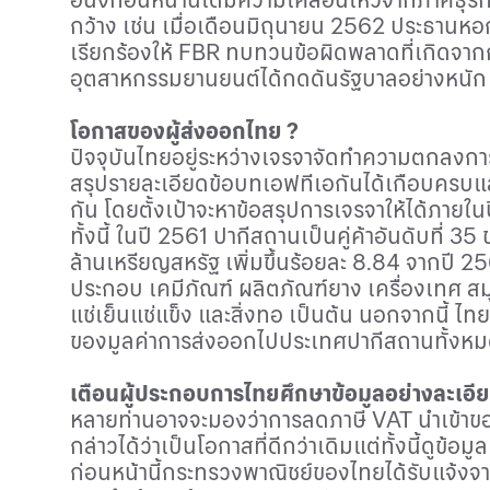
กว้าง เช่น เมื่อเดือนมิถุนายน 2562 ประธานหอ
เรียกร้องให้
FBR
ทบทวนข้อผิดพลาดที่เกิดจากกา
อุตสาหกรรมยานยนต์ได้กดดันรัฐบาลอย่างหนัก เ
โอกาสของผู้ส่งออกไทย ?
ปัจจุบันไทยอยู่ระหว่างเจรจาจัดทำความตกลงกา
สรุปรายละเอียดข้อบทเอฟทีเอกันได้เกือบครบแล้
กัน โดยตั้งเป้าจะหาข้อสรุปการเจรจาให้ได้ภายใ
ทั้งนี้ ในปี 2561 ปากีสถานเป็นคู่ค้าอันดับที่
ล้านเหรียญสหรัฐ เพิ่มขึ้นร้อยละ 8.84 จากปี
ประกอบ เคมีภัณฑ์ ผลิตภัณฑ์ยาง เครื่องเทศ สมุ
แช่เย็นแช่แข็ง และสิ่งทอ เป็นต้น นอกจากนี้ 
ของมูลค่าการส่งออกไปประเทศปากีสถานทั้งหม
เตือนผู้ประกอบการไทยศึกษาข้อมูลอย่างละเอี
หลายท่านอาจจะมองว่าการลดภาษี
VAT
นำเข้าข
กล่าวได้ว่าเป็นโอกาสที่ดีกว่าเดิมแต่ทั้งนี้ดูข้อม
ก่อนหน้านี้กระทรวงพาณิชย์ของไทยได้รับแจ้ง