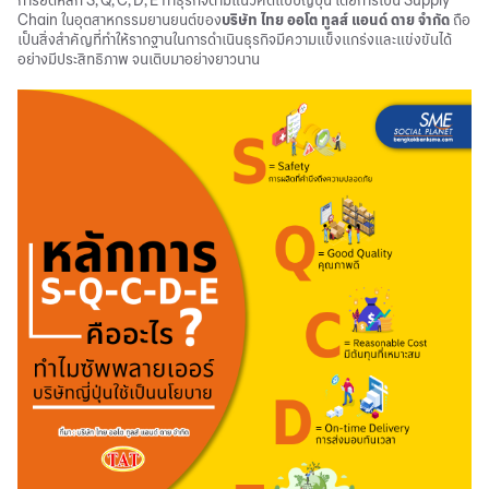
การยึดหลัก S, Q, C, D, E ทำธุรกิจตามแนวคิดแบบญี่ปุ่น โดยการเป็น Supply
Chain ในอุตสาหกรรมยานยนต์ของ
บริษัท ไทย ออโต ทูลส์ แอนด์ ดาย จำกัด
ถือ
เป็นสิ่งสำคัญที่ทำให้รากฐานในการดำเนินธุรกิจมีความแข็งแกร่งและแข่งขันได้
อย่างมีประสิทธิภาพ จนเติบมาอย่างยาวนาน