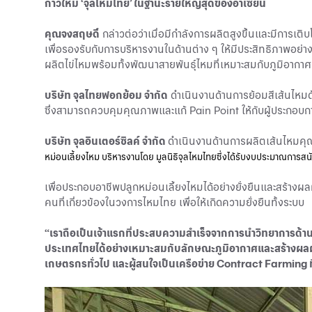
ก้าวใหม่ ‘จุลไหมไทย’ ในฐานะรายใหญ่สุดของอาเซียน
คุณจงสฤษดิ์
กล่าวต่อว่าเมื่อมีกำลังการผลิตสูงขึ้นและมีการเติ
เพื่อรองรับกับการบริหารงานในด้านต่าง ๆ ให้มีประสิทธิภาพอย่
ผลิตไข่ไหมพร้อมทั้งพัฒนาสายพันธุ์ไหมที่เหมาะสมกับภูมิอาก
บริษัท จุลไทยฟอกย้อม จำกัด
ดำเนินงานด้านการย้อมสีเส้นไหมด
ซึ่งสามารถควบคุมคุณภาพและแก้ Pain Point ให้กับ
ผู้ประกอบก
บริษัท จุลอินเตอร์ซิลค์ จำกัด
ดำเนินงานด้านการผลิตเส้นไหมคุณ
หม่อนเลี้ยงไหม บริหารงานโดย มูลนิธิจุลไหมไทยซึ่งได้รับงบประมาณการ
เพื่อประกอบอาชีพปลูกหม่อนเลี้ยงไหมได้อย่างยั่งยืนและสร้างผล
คนที่เกี่ยวข้องในวงการไหมไทย เพื่อให้เกิดความยั่งยืนทั้งระบบ
“เราถือเป็นเจ้าแรกที่
ประสบความสำเร็จ
จากการนำวิทยาการด้าน
ประเทศไทยได้อย่างเหมาะสมกับลักษณะภูมิอากาศและสร้างผลผลิต
เกษตรกรทั่วไป และผู้สนใจเป็นเครือข่าย Contract Farming 