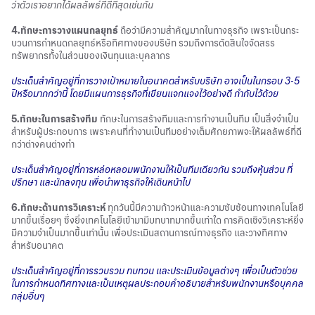
ว่าตัวเราอยากได้ผลลัพธ์ที่ดีที่สุดเช่นกัน
4.ทักษะการวางแผนกลยุทธ์
ถือว่ามีความสำคัญมากในทางธุรกิจ เพราะเป็นกระ
บวนการกำหนดกลยุทธ์หรือทิศทางของบริษัท รวมถึงการตัดสินใจจัดสรร
ทรัพยากรทั้งในส่วนของเงินทุนและบุคลากร
ประเด็นสำคัญอยู่ที่การวางเป้าหมายในอนาคตสำหรับบริษัท อาจเป็นในกรอบ 3-5
ปีหรือมากกว่านี้ โดยมีแผนการธุรกิจที่เขียนแจกแจงไว้อย่างดี กำกับไว้ด้วย
5.ทักษะในการสร้างทีม
ทักษะในการสร้างทีมและการทำงานเป็นทีม เป็นสิ่งจำเป็น
สำหรับผู้ประกอบการ เพราะคนที่ทำงานเป็นทีมอย่างเต็มศักยภาพจะให้ผลลัพธ์ที่ดี
กว่าต่างคนต่างทำ
ประเด็นสำคัญอยู่ที่การหล่อหลอมพนักงานให้เป็นทีมเดียวกัน รวมถึงหุ้นส่วน ที่
ปรึกษา และนักลงทุน เพื่อนำพาธุรกิจให้เดินหน้าไป
6.ทักษะด้านการวิเคราะห์
ทุกวันนี้มีความก้าวหน้าและความซับซ้อนทางเทคโนโลยี
มากขึ้นเรื่อยๆ ซึ่งยิ่งเทคโนโลยีเข้ามามีบทบาทมากขึ้นเท่าใด การคิดเชิงวิเคราะห์ยิ่ง
มีความจำเป็นมากขึ้นเท่านั้น เพื่อประเมินสถานการณ์ทางธุรกิจ และวางทิศทาง
สำหรับอนาคต
ประเด็นสำคัญอยู่ที่การรวบรวม ทบทวน และประเมินข้อมูลต่างๆ เพื่อเป็นตัวช่วย
ในการกำหนดทิศทางและเป็นเหตุผลประกอบคำอธิบายสำหรับพนักงานหรือบุคคล
กลุ่มอื่นๆ