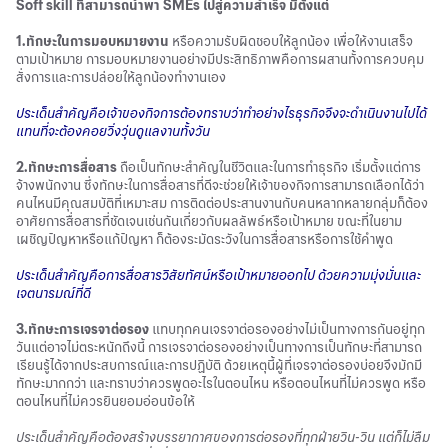
Soft skill
ที่สามารถนำพา
SMEs
ไปสู่ความสำเร็จ มีตั้งแต่
1.ทักษะในการมอบหมายงาน
หรือความรับผิดชอบให้ลูกน้อง เพื่อให้งานเสร็จ
ตามเป้าหมาย การมอบหมายงานอย่างมีประสิทธิภาพคือการผสานทั้งการควบคุม
สั่งการและการปล่อยให้ลูกน้องทำงานเอง
ประเด็นสำคัญคือเจ้าของกิจการต้องทราบว่าทำอย่างไรธุรกิจจึงจะดำเนินงานไปได้
แทนที่จะต้องคอยวิ่งวุ่นดูแลงานทั้งวัน
2.ทักษะการสื่อสาร
ถือเป็นทักษะสำคัญในชีวิตและในการทำธุรกิจ เริ่มตั้งแต่การ
จ้างพนักงาน ซึ่งทักษะในการสื่อสารที่ดีจะช่วยให้เจ้าของกิจการสามารถเลือกได้ว่า
คนไหนมีคุณสมบัติที่เหมาะสม การติดต่อประสานงานกับคนหลากหลายกลุ่มก็ต้อง
อาศัยการสื่อสารที่ชัดเจนเช่นกันเกี่ยวกับผลลัพธ์หรือเป้าหมาย ขณะที่ในยาม
เผชิญปัญหาหรือแก้ปัญหา ก็ต้องระมัดระวังในการสื่อสารหรือการใช้คำพูด
ประเด็นสำคัญคือการสื่อสารวิสัยทัศน์หรือเป้าหมายออกไป ด้วยความมุ่งมั่นและ
เจตนารมณ์ที่ดี
3.ทักษะการเจรจาต่อรอง
แทบทุกคนเจรจาต่อรองอย่างไม่เป็นทางการกันอยู่ทุก
วันแต่อาจไม่ตระหนักถึงนี้ การเจรจาต่อรองอย่างเป็นทางการเป็นทักษะที่สามารถ
เรียนรู้ได้จากประสบการณ์และการปฏิบัติ ด้วยเหตุนี้ผู้ที่เจรจาต่อรองบ่อยจึงมักมี
ทักษะมากกว่า และทราบว่าควรพูดอะไรในตอนไหน หรือตอนไหนที่ไม่ควรพูด หรือ
ตอนไหนที่ไม่ควรยินยอมอ่อนข้อให้
ประเด็นสำคัญคือต้องสร้างบรรยากาศของการต่อรองที่ทุกฝ่ายวิน-วิน แต่ก็ไม่ลืม