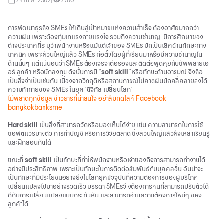
24 เม.ย. 2562
|
2780
การพัฒนาธุรกิจ SMEs ให้เดินสู่เป้าหมายแห่งความสำเร็จ ต้องอาศัยมากกว่า
ความฝัน เพราะต้องทุ่มเทแรงกายแรงใจ รวมถึงความชำนาญ มีการศึกษาของ
ต่างประเทศที่ระบุว่าพนักงานหรือแม้แต่เจ้าของ SMEs มักเป็นเลิศด้านทักษะทาง
เทคนิค เพราะส่วนใหญ่แล้ว SMEs ก่อตั้งโดยผู้ที่เรียนมาหรือมีความชำนาญใน
ด้านนั้นๆ แต่แน่นอนว่า SMEs ต้องเจรจาต่อรองและติดต่อพูดคุยกับซัพพลายเอ
อร์ ลูกค้า หรือนักลงทุน ดังนั้นการมี “
soft skill
” หรือทักษะด้านอารมณ์ จึงถือ
เป็นสิ่งจำเป็นเช่นกัน เนื่องจากวิกฤติหรือสถานการณ์ไม่คาดฝันมักคลี่คลายลงได้
ความท้าทายของ SMEs ในยุค ‘ดิจิทัล เปลี่ยนโลก’
ไม่พลาดทุกข้อมูล ข่าวสารที่น่าสนใจ อย่าลืมกดไลค์
Facebook
bangkokbanksme
Hard skill
เป็นสิ่งที่สามารถวัดหรือมองเห็นได้ง่าย เช่น ความสามารถในการใช้
ซอฟต์แวร์บางตัว การทำบัญชี หรือการวิจัยตลาด ซึ่งส่วนใหญ่แล้วสิ่งเหล่าเรียนรู้
และฝึกสอนกันได้
ขณะที่
soft skill
เป็นทักษะที่ทำให้พนักงานหรือเจ้าของกิจการสามารถทำงานได้
อย่างมีประสิทธิภาพ เพราะเป็นทักษะในการติดต่อสัมพันธ์กับบุคคลอื่น อันน่าจะ
เป็นทักษะที่มีประโยชน์อย่างยิ่งในโลกยุคปัจจุบันที่ความต้องการของผู้บริโภค
เปลี่ยนแปลงไปมาอย่างรวดเร็ว บรรดา SMEsจึ งต้องการคนที่สามารถปรับตัวได้
ดีกับการเปลี่ยนแปลงแบบกระทันหัน และสามารถอ่านความต้องการใหม่ๆ ของ
ลูกค้าได้