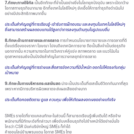
7.ทักษะทางดิจิทัล
เป็นอีกทักษะที่จำเป็นอย่างยิ่งในโลกยุคปัจจุบัน เพราะเปิดกว้าง
โอกาสทางธุรกิจ
มากมาย อีกทั้งเทคโนโลยีใหม่ๆ ยังเอื้อให้การทำธุรกิจดำเนินไป
อย่างมีประสิทธิภาพมากขึ้น
ประเด็นสำคัญอยู่ที่การเรียนรู้-เข้ารับการฝึกอบรม และลงทุนในเทคโนโลยีใหม่ๆ
ซึ่งสามารถสร้างผลตอบแทนได้สูงกว่าการลงทุนด้านทุนในรูปแบบอื่น
8.ทักษะด้านการขายและการตลาด
การกำหนดนโยบายการขายและการตลาดที่ดี
ตั้งแต่เรื่องของราคา โฆษณา ไปจนถึงเทคนิคการขาย ถือเป็นสิ่งจำเป็นต่อธุรกิจ
นอกจากนั้น ความสามารถในการวิเคราะห์คู่แข่ง สภาพตลาด และแนวโน้มใน
อุตสาหกรรมยังเป็นปัจจัยสำคัญในการวางกลยุทธ์การตลาด
ประเด็นสำคัญอยู่ที่การร่างและสื่อสารข้อความที่มีน้ำหนัก ออกไปให้ตรงกับกลุ่ม
เป้าหมาย
9.ทักษะในการบริหารกระแสเงินสด
น่าจะเป็นประเด็นที่เอสเอ็มอีวิตกกันมากที่สุด
เพราะหากมีการบริหารผิดพลาดจะส่งผลเสียอย่างมาก
ประเด็นคือคอยติดตาม ดูแล ควบคุม เพื่อให้เกิดผลงอกเงยอย่างแท้จริง
SMEs รายใดที่ขาดแคลนทักษะในส่วนนี้ ก็สามารถเรียนรู้เพิ่มเติมได้ หรือจ้าง
พนักงานที่มีทักษะดังที่กล่าวมา เพื่อขับเคลื่อนธุรกิจไปข้างหน้าได้อย่างมั่นใจ
ใครว่า CSR มีแค่บริษัทใหญ่ SMEs ก็ทำได้
ค้าออนไลน์ข้ามพรมแดน โอกาส SMEs ไทย