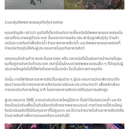
รวมกลุ่มซัพพลายเชนธุรกิจกุ้งรายย่อย
คุณเจริญชัย กล่าวว่า ธุรกิจที่เกี่ยวข้องกับการเลี้ยงกุ้งมีซัพพลายเชนรายย่อยใน
ตลาดที่กระจายอยู่ทั่วประเทศ ตั้งแต่ภาคการผลิต เช่น ฟาร์มลูกพันธุ์กุ้ง ร้านค้า
เคมีและเวชภัณฑ์เพื่อสัตว์น้ำ ร้ายขายอาหารสัตว์น้ำ และซัพพลายเชนรายย่อยที่
จำหน่ายวัตถุดิบให้กับผู้ประกอบการในธุรกิจอาหารสัตว์
ตลอดจนถึงร้านค้าขายปลาในตลาดสด หรือ ตลาดนัดที่เป็นช่องทางจำหน่ายในชุม
ชมที่อยู่ต่างจังหวัดทั่วประเทศ เหล่านี้เป็นโครงข่ายซัพพลายเชนเล็ก ๆ ที่ปัจจุบันผู้
เล่นรายใหญ่ยังไม่ได้โฟกัสในตลาดนี้มากนัก จึงเป็น
โอกาสทางธุรกิจ
ดังนั้น การโฟกัสตลาดอาหารสัตว์ในกลุ่มต่าง ๆ ผู้ประกอบการมักจะพิจารณาถึง
ช่องว่างและโอกาสของอาหารสัตว์แต่ละชนิดและประเภทมากกว่า เพื่อหลีกเลี่ยง
การแข่งขันกับรายใหญ่ อาทิ ในตลาดอาหารสัตว์บกมีต้นทุนการผลิตสูง
ผู้ประกอบการ SME อาจแข่งขันกับรายใหญ่ได้ยาก ทั้งมีกำไรต่อหน่วยต่ำ และยัง
ต้องไปแข่งขันเพื่อเป็นตัวเลือกกับอีกหลากหลายแบรนด์ การทำตลาดนี้ส่วนใหญ่
จึงมักเน้นผลิตให้มีต้นทุนราคาที่ไม่สูงมาก และไปวางจำหน่ายในร้านอาหารสัตว์หรือ
ร้านขายสินค้าเพื่อการเกษตรจึงจะแข่งขันได้