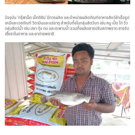
ปัจจุบัน ‘กรุ๊ฟเน็ต เม็ทดิชิน’ มีการผลิต และจำหน่ายผลิตภัณฑ์อาหารสัตว์สำเร็จรูป
เคมีและเวชภัณฑ์ วิตามินและแร่ธาตุ สำหรับทั้งในกลุ่มสัตว์บก เช่น หมู เป็ด ไก่ วัว
กลุ่มสัตว์น้ำ เช่น ปลา กุ้ง กบ และตะพาบน้ำ รวมทั้งผลิตสารปรับสภาพซาก สารจับ
เชื้อราในอาหาร และยาถ่ายพยาธิ