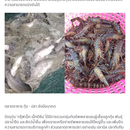
ความสามารถแข่งขันได้
ตลาดอาหาร กุ้ง - ปลา ยังมีอนาคต
ปัจจุบัน ‘กรุ๊ฟเน็ต เม็ทดิชิน’ ได้มีการรวมกลุ่มกับซัพพลายเชนผู้เลี้ยงลูกกุ้ง พันธุ์
ปลาน้ำจืด และสัตว์น้ำอื่น เพื่อขยายเครือข่ายซัพพลายเชนให้ใหญ่ขึ้น และเพิ่มขีด
ความสามารถการบริการลูกค้า ส่วนตลาดอาหารปลา อย่างเช่น ปลานิล ปลาทับทิม