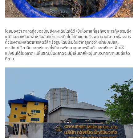
โดยมองว่า ตลาดกุ้งของไทยยังคงเติบโตได้ดี เป็นโอกาสที่ธุรกิจอาหารกุ้ง รวมถึง
เคมีและเวชภัณฑ์สำหรับสัตว์น้ำน่าจะเติบโตได้ดีเช่นกัน จึงพยายามศึกษาเรื่องการ
ตั้งโรงงานผลิตอาหารสัตว์สำเร็จรูป โดยเริ่มต้นจากธุรกิจจำหน่ายเคมีและ
เวชภัณฑ์ วิตามินและแร่ธาตุ ทั้งมีการพัฒนาคุณภาพสินค้าและบริการเพื่อให้
แข่งขันได้ในตลาด แม้ในขณะนั้นตลาดจะมีผู้เล่นรายใหญ่แทบจะทุกเซกเมนต์แล้ว
ก็ตาม