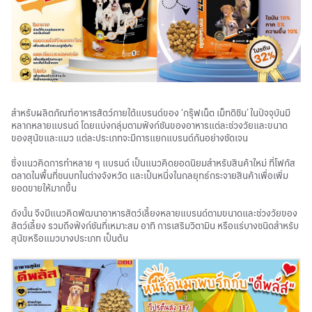
สำหรับผลิตภัณฑ์อาหารสัตว์ภายใต้แบรนด์ของ ‘กรุ๊ฟเน็ต เม็ทดิชิน’ ในปัจจุบันมี
หลากหลายแบรนด์ โดยแบ่งกลุ่มตามฟังก์ชันของอาหารแต่ละช่วงวัยและขนาด
ของสุนัขและแมว แต่ละประเภทจะมีการแยกแบรนด์กันอย่างชัดเจน
ซึ่งแนวคิดการทำหลาย ๆ แบรนด์ เป็นแนวคิดยอดนิยมสำหรับสินค้าใหม่ ที่โฟกัส
ตลาดในพื้นที่ชนบทในต่างจังหวัด และเป็นหนึ่งในกลยุทธ์กระจายสินค้าเพื่อเพิ่ม
ยอดขายให้มากขึ้น
ดังนั้น จึงมีแนวคิดพัฒนาอาหารสัตว์เลี้ยงหลายแบรนด์ตามขนาดและช่วงวัยของ
สัตว์เลี้ยง รวมถึงฟังก์ชันที่เหมาะสม อาทิ การเสริมวิตามิน หรือแร่บางชนิดสำหรับ
สุนัขหรือแมวบางประเภท เป็นต้น