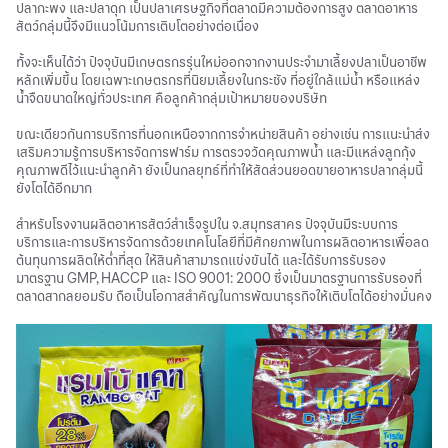
ปลากะพง และปลาดุก เป็นปลาเศรษฐกิจที่ตลาดมีความต้องการสูง ตลาดอาหาร
สัตว์กลุ่มนี้จึงมีแนวโน้มการเติบโตอย่างต่อเนื่อง
ทั้งจะเห็นได้ว่า ปัจจุบันมีเกษตรกรรุ่นใหม่ออกจากงานประจำมาเลี้ยงปลาเป็นอาชีพ
หลักเพิ่มขึ้น โดยเฉพาะเกษตรกรที่นิยมเลี้ยงในกระชัง ที่อยู่ใกล้แม่น้ำ หรือแหล่ง
น้ำจืดขนาดใหญ่ทั่วประเทศ คือลูกค้ากลุ่มเป้าหมายของบริษัท
ขณะเดียวกันการบริการที่นอกเหนือจากการจำหน่ายสินค้า อย่างเช่น การแนะนำส่ง
เสริมความรู้การบริหารจัดการฟาร์ม การตรวจวัดคุณภาพน้ำ และมีแหล่งลูกกุ้ง
คุณภาพดีไว้แนะนำลูกค้า ยังเป็นกลยุทธ์ที่ทำให้สัดส่วนยอดขายอาหารปลากลุ่มนี้
ยังโตได้อีกมาก
สำหรับโรงงานผลิตอาหารสัตว์สำเร็จรูปใน จ.สมุทรสาคร ปัจจุบันมีระบบการ
บริการและการบริหารจัดการด้วยเทคโนโลยีที่มีศักยภาพในการผลิตอาหารเพื่อลด
ต้นทุนการผลิตให้ต่ำที่สุด ให้สินค้าสามารถแข่งขันได้ และได้รับการรับรอง
มาตรฐาน GMP, HACCP และ ISO 9001: 2000 ซึ่งเป็นมาตรฐานการรับรองที่
ตลาดสากลยอมรับ ถือเป็นโอกาสสำคัญในการพัฒนาธุรกิจให้เติบโตได้อย่างมั่นคง