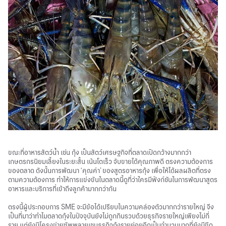
ขณะที่อาหารสัตว์น้ำ เช่น กุ้ง เป็นสัตว์เศรษฐกิจที่ตลาดเปิดกว้างมากกว่า
เกษตรกรนิยมเลี้ยงในระยะสั้น เน้นโตเร็ว จับขายได้คุณภาพดี ตรงความต้องการ
ของตลาด ดังนั้นการพัฒนา ‘คุณค่า’ ของสูตรอาหารกุ้ง เพื่อให้ได้ผลผลิตที่ตรง
ตามความต้องการ ทำให้การแข่งขันในตลาดนี้ดูที่ว่าใครมีฟังก์ชันในการพัฒนาสูตร
อาหารและบริการที่เข้าถึงลูกค้ามากกว่ากัน
ตรงนี้ผู้ประกอบการ SME จะมีข้อได้เปรียบในความคล่องตัวมากกว่ารายใหญ่ จึง
เป็นที่มาว่าทำไมตลาดกุ้งในปัจจุบันยังไม่ถูกกินรวบด้วยธุรกิจรายใหญ่เพียงไม่กี่
ราย แต่ยังมีโครงข่ายซัพพลายเชนธุรกิจกุ้งรายย่อยอีกเป็นจำนวนมากที่ยังมีขีด