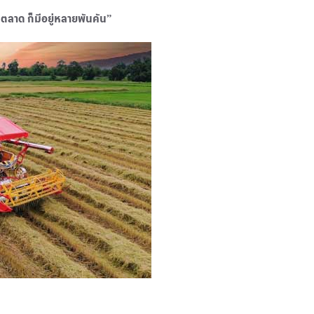
่ในตลาด ก็มีอยู่หลายพันคัน”