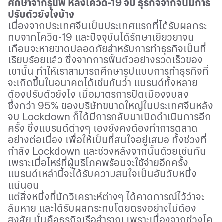
ศึกษาจากรุ่นพี่ หลังโควิด
-19
จบ ธุรกิจจากจีนมีการ
ปรับตัวยังไงบ้าง
เนื่องจากประเทศจีนเป็นประเทศแรกที่ได้รับผลกระ
ทบจากโควิด
-19
และปัจจุบันได้รักษาเยียวยาจน
เกือบจะหายขาดปลอดภัยสำหรับการทำธุรกิจเป็นที่
เรียบร้อยแล้ว ซึ่งจากการฟื้นตัวอย่างรวดเร็วของ
เขานั้น ทำให้เราสามารถศึกษารูปแบบการทำธุรกิจที่
จะเกิดขึ้นในอนาคตได้เช่นกันว่า แบรนด์ทั้งหลาย
ต้องปรับตัวยังไง เมื่อมาตรการปิดเมืองจบลง
ซึ่งกว่า
95%
ของบริษัทขนาดใหญ่ในประเทศจีนหลัง
จบ
Lockdown
ก็ได้มีการกลับมาเปิดดำเนินการอีก
ครั้ง ซึ่งแบรนด์ต่างๆ เองยังคงต้องทำการตลาด
อย่างต่อเนื่อง เพื่อให้เป็นที่สนใจอยู่เสมอ ทั้งช่วงที่
กำลัง
Lockdown
และช่วงหลังจากนั้นด้วยเช่นกัน
เพราะเมื่อไหร่ที่ผู้บริโภคพร้อมจะใช้จ่ายอีกครั้ง
แบรนด์เหล่านี้จะได้รับความสนใจเป็นอันดับหนึ่ง
แน่นอน
แต่สิ่งหนึ่งที่นักวิเคราะห์ต่างๆ ได้คาดการณ์ไว้ว่าจะ
ล้มหาย และได้รับผลกระทบโดยตรงอย่างไม่ต้อง
สงสัย นั่นคือธุรกิจเรือสำราญ เพราะเนื่องจากช่วงโค