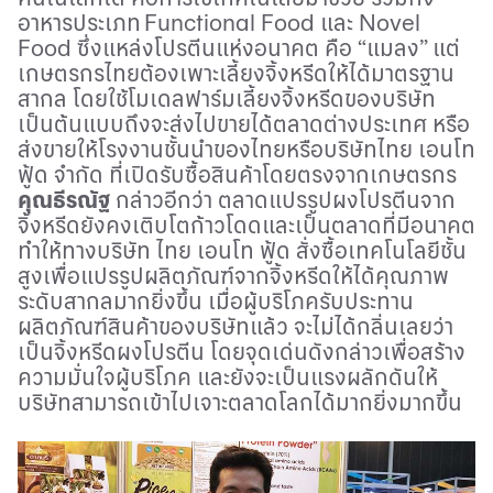
อาหารประเภท
Functional Food
และ
Novel
Food
ซึ่งแหล่งโปรตีนแห่งอนาคต คือ “แมลง” แต่
เกษตรกรไทยต้องเพาะเลี้ยงจิ้งหรีดให้ได้มาตรฐาน
สากล โดยใช้โมเดลฟาร์มเลี้ยงจิ้งหรีดของบริษัท
เป็นต้นแบบถึงจะส่งไปขายได้ตลาดต่างประเทศ หรือ
ส่งขายให้โรงงานชั้นนำของไทยหรือบริษัทไทย เอนโท
ฟู้ด จำกัด ที่เปิดรับซื้อสินค้าโดยตรงจากเกษตรกร
คุณธีรณัฐ
กล่าวอีกว่า
ตลาดแปรรูปผงโปรตีนจาก
จิ้งหรีดยังคงเติบโตก้าวโดดและเป็นตลาดที่มีอนาคต
ทำให้ทางบริษัท ไทย เอนโท ฟู้ด สั่งซื้อเทคโนโลยีชั้น
สูงเพื่อแปรรูปผลิตภัณฑ์จากจิ้งหรีดให้ได้คุณภาพ
ระดับสากลมากยิ่งขึ้น เมื่อผู้บริโภครับประทาน
ผลิตภัณฑ์สินค้าของบริษัทแล้ว จะไม่ได้กลิ่นเลยว่า
เป็นจิ้งหรีดผงโปรตีน โดยจุดเด่นดังกล่าวเพื่อสร้าง
ความมั่นใจผู้บริโภค และยังจะเป็นแรงผลักดันให้
บริษัทสามารถเข้าไปเจาะตลาดโลกได้มากยิ่งมากขึ้น