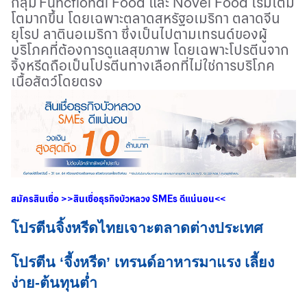
กลุ่ม
Functional Food
และ
Novel Food
เริ่มเติม
โตมากขึ้น โดยเฉพาะตลาดสหรัฐอเมริกา ตลาดจีน
ยุโรป ลาตินอเมริกา ซึ่งเป็นไปตามเทรนด์ของผู้
บริโภคที่ต้องการดูแลสุขภาพ โดยเฉพาะโปรตีนจาก
จิ้งหรีดถือเป็นโปรตีนทางเลือกที่ไม่ใช่การบริโภค
เนื้อสัตว์โดยตรง
สมัครสินเชื่อ
>>
สินเชื่อธุรกิจบัวหลวง
SMEs
ดีแน่นอน
<<
โปรตีนจิ้งหรีดไทยเจาะตลาดต่างประเทศ
โปรตีน ‘จี้งหรีด’ เทรนด์อาหารมาแรง เลี้ยง
ง่าย-ต้นทุนต่ำ