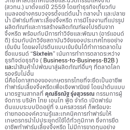
วิทยาศาสตร์เทคโนโลยีและนวัตกรรมแห่งชาติ
(สวทน.) มาตั้งแต่ปี 2559 โดยทำธุรกิจเกี่ยวกับ
แมลงอย่างครบวงจรตั้งแต่ต้นน้ำ กลางน้ำ และปลาย
น้ำ มีฟาร์มที่เพาะเลี้ยงจิ้งหรีด การมีโรงงานที่แปรรูป
ผลิตภัณฑ์และการสร้างผลิตภัณฑ์ผงโปรตีนจาก
จิ้งหรีด พร้อมกับมีการทำวิจัยและพัฒนา (อาร์แอนด์
ดี) ร่วมกับนักวิจัยสถาบันวิจัยของประเทศไทยอย่าง
เข้มข้น โดยผงโปรตีนแบบเข้มข้นได้ทำการตลาดใน
ชื่อแบรนด์ “
Sixtein
”
เน้นการทำการตลาดระหว่าง
ธุรกิจต่อธุรกิจ (
Business-to-Business
-
B2B
)
และ
นำสินค้าไปพัฒนาสู่ผลิตภัณฑ์อื่นๆ ที่ตลาดโลก
รองรับไม่อั้น
นี่คือโอกาสทองของเกษตรกรไทยที่จะยึดเป็นอาชีพ
ทำฟาร์มเลี้ยงจิ้งหรีดเพื่อเชิงพาณิชย์ โดยนำต้นแบบ
มาตรฐานสากลที่
คุณธีรณัฐ รุ่งสุวรรณ
กรรมการผู้
จัดการ บริษัท ไทย เอนโท ฟู้ด จำกัด เปิดฟาร์ม
ต้นแบบระบบปิดอยู่ที่ จ.นครสวรรค์ ก็พร้อมจะ
ถ่ายทอดองค์ความรู้และเทคนิคการทำฟาร์มให้
เกษตรกรนำไปประยุกต์ใช้ได้ทั่วภูมิภาค ซึ่งการยึด
อาชีพทำฟาร์มเลี้ยงจิ้งหรีด ไม่มีการขาดทุนอย่าง