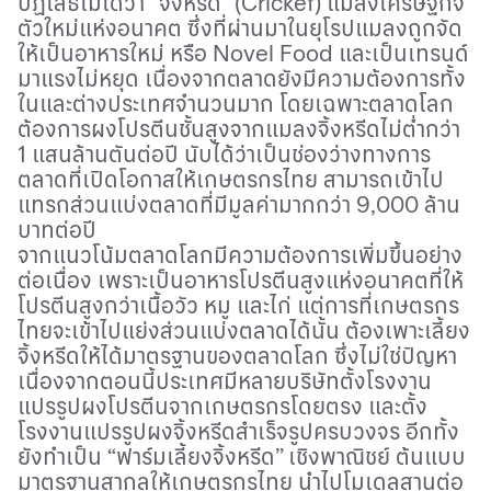
ปฏิเสธไม่ได้ว่า “จิ้งหรีด” (
Cricket)
แมลงเศรษฐกิจ
ตัวใหม่แห่งอนาคต ซึ่งที่ผ่านมาในยุโรปแมลงถูกจัด
ให้เป็นอาหารใหม่ หรือ
Novel Food
และเป็นเทรนด์
มาแรงไม่หยุด เนื่องจากตลาดยังมีความต้องการทั้ง
ในและต่างประเทศจำนวนมาก โดยเฉพาะตลาดโลก
ต้องการผงโปรตีนชั้นสูงจากแมลงจิ้งหรีดไม่ต่ำกว่า
1 แสนล้านตันต่อปี นับได้ว่าเป็นช่องว่างทางการ
ตลาดที่เปิดโอกาสให้เกษตรกรไทย สามารถเข้าไป
แทรกส่วนแบ่งตลาดที่มีมูลค่ามากกว่า 9,000 ล้าน
บาทต่อปี
จากแนวโน้มตลาดโลกมีความต้องการเพิ่มขึ้นอย่าง
ต่อเนื่อง เพราะเป็นอาหารโปรตีนสูงแห่งอนาคตที่ให้
โปรตีนสูงกว่าเนื้อวัว หมู และไก่ แต่การที่เกษตรกร
ไทยจะเข้าไปแย่งส่วนแบ่งตลาดได้นั้น ต้องเพาะเลี้ยง
จิ้งหรีดให้ได้มาตรฐานของตลาดโลก ซึ่งไม่ใช่ปัญหา
เนื่องจากตอนนี้ประเทศมีหลายบริษัทตั้งโรงงาน
แปรรูปผงโปรตีนจากเกษตรกรโดยตรง และตั้ง
โรงงานแปรรูปผงจิ้งหรีดสำเร็จรูปครบวงจร อีกทั้ง
ยังทำเป็น “ฟาร์มเลี้ยงจิ้งหรีด” เชิงพาณิชย์ ต้นแบบ
มาตรฐานสากลให้เกษตรกรไทย นำไปโมเดลสานต่อ