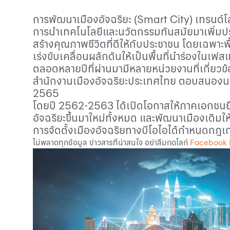
การพัฒนาเมืองอัจฉริยะ (
Smart City
) เทรนด์โ
การนำเทคโนโลยีและนวัตกรรมทันสมัยมาเพิ่มปร
สร้างคุณภาพชีวิตที่ดีให้กับประชาชน โดยเฉพาะ
เร่งขับเคลื่อนผลักดันให้เป็นพื้นที่นำร่องในเฟส
ตลอดหลายปีที่ผ่านมามีหลายหน่วยงานที่เกี่ยวข้อง
สำนักงานเมืองอัจฉริยะประเทศไทย ตอบสนองนโยบา
2565
โดยปี 2562-2563 ได้เปิดโอกาสให้ภาคเอกชนยื่
อัจฉริยะขึ้นมาใหม่ทั้งหมด และพัฒนาเมืองเดิมให
การจัดตั้งเมืองอัจฉริยทางบีโอไอได้กำหนดกฎ
ไม่พลาดทุกข้อมูล ข่าวสารที่น่าสนใจ อย่าลืมกดไลก์
Facebook