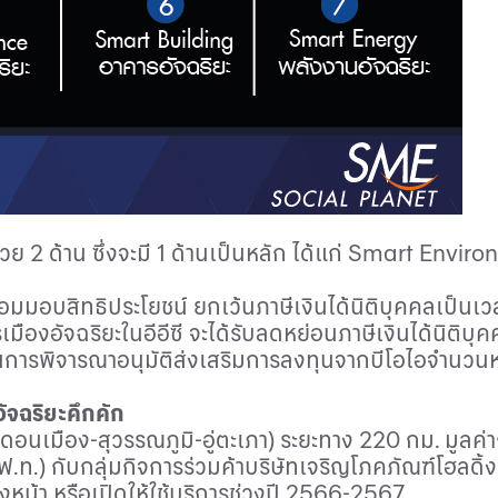
2 ด้าน ซึ่งจะมี 1 ด้านเป็นหลัก ได้แก่
Smart Enviro
มมอบสิทธิประโยชน์ ยกเว้นภาษีเงินได้นิติบุคคลเป็นเวลา 
มืองอัจฉริยะในอีอีซี จะได้รับลดหย่อนภาษีเงินได้นิติบุ
านการพิจารณาอนุมัติส่งเสริมการลงทุนจากบีโอไอจำนว
ัจฉริยะคึกคัก
อนเมือง-สุวรรณภูมิ-อู่ตะเภา) ระยะทาง 220 กม. มูลค่า
.) กับกลุ่มกิจการร่วมค้าบริษัทเจริญโภคภัณฑ์โฮลดิ้ง
างหน้า หรือเปิดให้ใช้บริการช่วงปี 2566-2567