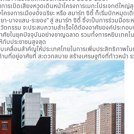
 ในการเปิดเสียงหวูดเดินหน้าโครงการเมกะโปรเจกต์ใหญ่
้งโครงการเมืองอัจฉริยะ หรือ สมาร์ท ซิตี้ ก็เริ่มปักหม
า-บางแสน-ระยอง" สู่ สมาร์ท ซิตี้ ซึ่งเป็นการร่วมมือ
วัตกรรม จะประสบความสำเร็จได้ต้องอาศัยองค์ประกอบหล
อาศัยในยุคปัจจุบันอย่างชาญฉลาด รวมทั้งการหยิบเทคโนโ
้กับประชาชนสูงสุด
ขับเคลื่อนสำคัญให้ประเทศไทยในการเพิ่มประสิทธิภาพใ
้งด้านที่อยู่อาศัยที่ สะดวกสบาย สร้างเศรษฐกิจที่ก้าวหน้