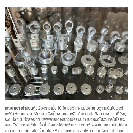
คุณนฤชา
เล่าย้อนถึงเรื่องราวเมื่อ 10 ปีก่อนว่า “ผมมีโอกาสไปดูงานฮันโนเวอร์
แฟร์ (Hannover Messe) ซึ่งเป็นงานแสดงสินค้าเทคโนโลยีอุตสาหกรรมที่ใหญ่
ระดับโลก ผมได้สอบถามซัพพลายเออร์ชาวเยอรมันว่า เชื่อหรือไม่ว่าเทคโนโลยีจะ
จบที่ EV เขาตอบว่าไม่เชื่อ ซึ่งสังเกตได้จากจำนวน
รถยนต์ไฟฟ้า
ในเยอรมนีที่มีน้อย
มาก ชาวต่างชาติยังไม่เชื่อมั่นใน EV เท่าที่ควร แต่กลับให้ความสนใจกับไฮโดรเจน