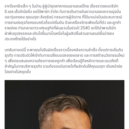
จากโรงกลึงเล็ก ๆ ในบ้าน สู่ผู้นำอุตสาหกรรมยานยนต์ไทย เรื่องราวของบริษัท
ซี.เอส.เอ็นจิเนียริ่ง ออโต้พาร์ท จำกัด กับการเดินทางอันยาวนานของความมุ่งมั่น
และทุ่มเทของ คุณนฤชา สังขรัตน์ กรรมการผู้จัดการ ที่ได้มาแบ่งปันประสบการณ์
การสานต่อธุรกิจครอบครัวตั้งแต่เริ่มต้น ด้วยเครื่องจักรเพียงไม่กี่ตัว และลูกค้า
รายย่อย ท่ามกลางภาวะเศรษฐกิจที่ผันผวนในช่วงปี 2540 เขาได้นำพาบริษัท
ฝ่าฟันอุปสรรคและเติบโตขึ้นมาเป็นหนึ่งในผู้ผลิตชิ้นส่วนยานยนต์ชั้นนำของ
ประเทศไทยได้อย่างไร
บทสัมภาษณ์นี้ จะพาคุณไปสัมผัสเรื่องราวเบื้องหลังความสำเร็จ ตั้งแต่การเริ่มต้น
ธุรกิจ การปรับตัวให้เข้ากับการเปลี่ยนแปลงของตลาด และการสร้างนวัตกรรมใหม่
ๆ เพื่อตอบสนองความต้องการของลูกค้า เพื่อเรียนรู้ถึงหลักการและแนวคิดที่
สำคัญในการบริหารธุรกิจ รวมถึงแรงบันดาลใจที่ผลักดันให้คุณนฤชา เดินหน้าต่อ
ไปอย่างไม่หยุดยั้ง