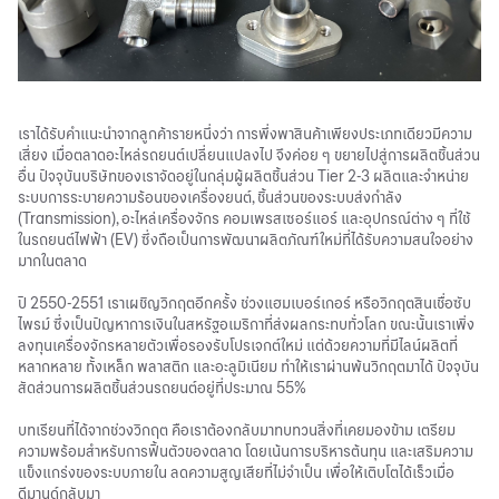
เราได้รับคำแนะนำจากลูกค้ารายหนึ่งว่า การพึ่งพาสินค้าเพียงประเภทเดียวมีความ
เสี่ยง เมื่อตลาดอะไหล่รถยนต์เปลี่ยนแปลงไป จึงค่อย ๆ ขยายไปสู่การผลิตชิ้นส่วน
อื่น ปัจจุบันบริษัทของเราจัดอยู่ในกลุ่มผู้ผลิตชิ้นส่วน Tier 2-3 ผลิตและจำหน่าย
ระบบการระบายความร้อนของเครื่องยนต์, ชิ้นส่วนของระบบส่งกำลัง
(Transmission), อะไหล่เครื่องจักร คอมเพรสเซอร์แอร์ และอุปกรณ์ต่าง ๆ ที่ใช้
ใน
รถยนต์ไฟฟ้า
(EV) ซึ่งถือเป็นการพัฒนาผลิตภัณฑ์ใหม่ที่ได้รับความสนใจอย่าง
มากในตลาด
ปี 2550-2551 เราเผชิญวิกฤตอีกครั้ง ช่วงแฮมเบอร์เกอร์ หรือวิกฤตสินเชื่อซับ
ไพรม์ ซึ่งเป็นปัญหาการเงินในสหรัฐอเมริกาที่ส่งผลกระทบทั่วโลก ขณะนั้นเราเพิ่ง
ลงทุนเครื่องจักรหลายตัวเพื่อรองรับโปรเจกต์ใหม่ แต่ด้วยความที่มีไลน์ผลิตที่
หลากหลาย ทั้งเหล็ก พลาสติก และอะลูมิเนียม ทำให้เราผ่านพ้นวิกฤตมาได้ ปัจจุบัน
สัดส่วนการผลิตชิ้นส่วนรถยนต์อยู่ที่ประมาณ 55%
บทเรียนที่ได้จากช่วงวิกฤต คือเราต้องกลับมาทบทวนสิ่งที่เคยมองข้าม เตรียม
ความพร้อมสำหรับการฟื้นตัวของตลาด โดยเน้นการบริหารต้นทุน และเสริมความ
แข็งแกร่งของระบบภายใน ลดความสูญเสียที่ไม่จำเป็น เพื่อให้เติบโตได้เร็วเมื่อ
ดีมานด์กลับมา