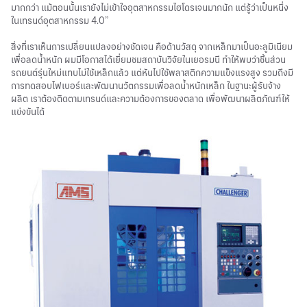
มากกว่า แม้ตอนนั้นเรายังไม่เข้าใจอุตสาหกรรมไฮโดรเจนมากนัก แต่รู้ว่าเป็นหนึ่ง
ในเทรนด์อุตสาหกรรม 4.0”
สิ่งที่เราเห็นการเปลี่ยนแปลงอย่างชัดเจน คือด้านวัสดุ จากเหล็กมาเป็นอะลูมิเนียม
เพื่อลดน้ำหนัก ผมมีโอกาสได้เยี่ยมชมสถาบันวิจัยในเยอรมนี ทำให้พบว่าชิ้นส่วน
รถยนต์รุ่นใหม่แทบไม่ใช้เหล็กแล้ว แต่หันไปใช้พลาสติกความแข็งแรงสูง รวมถึงมี
การทดสอบไฟเบอร์และพัฒนานวัตกรรมเพื่อลดน้ำหนักเหล็ก ในฐานะผู้รับจ้าง
ผลิต เราต้องติดตามเทรนด์และความต้องการของตลาด เพื่อพัฒนาผลิตภัณฑ์ให้
แข่งขันได้