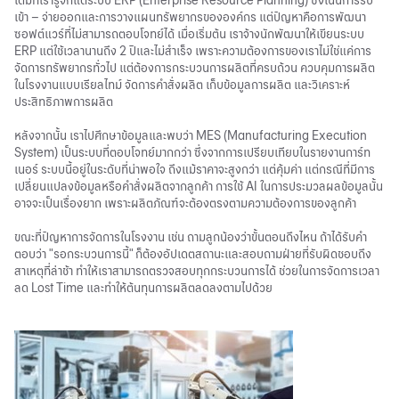
เข้า – จ่ายออกและการวางแผนทรัพยากรขององค์กร แต่ปัญหาคือการพัฒนา
ซอฟต์แวร์ที่ไม่สามารถตอบโจทย์ได้ เมื่อเริ่มต้น เราจ้างนักพัฒนาให้เขียนระบบ
ERP แต่ใช้เวลานานถึง 2 ปีและไม่สำเร็จ เพราะความต้องการของเราไม่ใช่แค่การ
จัดการทรัพยากรทั่วไป แต่ต้องการกระบวนการผลิตที่ครบถ้วน ควบคุมการผลิต
ในโรงงานแบบเรียลไทม์ จัดการคำสั่งผลิต เก็บข้อมูลการผลิต และวิเคราะห์
ประสิทธิภาพการผลิต
หลังจากนั้น เราไปศึกษาข้อมูลและพบว่า MES (Manufacturing Execution
System) เป็นระบบที่ตอบโจทย์มากกว่า ซึ่งจากการเปรียบเทียบในรายงานการ์ท
เนอร์ ระบบนี้อยู่ในระดับที่น่าพอใจ ถึงแม้ราคาจะสูงกว่า แต่คุ้มค่า แต่กรณีที่มีการ
เปลี่ยนแปลงข้อมูลหรือคำสั่งผลิตจากลูกค้า การใช้ AI ในการประมวลผลข้อมูลนั้น
อาจจะเป็นเรื่องยาก เพราะผลิตภัณฑ์จะต้องตรงตามความต้องการของลูกค้า
ขณะที่ปัญหาการจัดการในโรงงาน เช่น ถามลูกน้องว่าขั้นตอนถึงไหน ถ้าได้รับคำ
ตอบว่า "รอกระบวนการนี้" ก็ต้องอัปเดตสถานะและสอบถามฝ่ายที่รับผิดชอบถึง
สาเหตุที่ล่าช้า ทำให้เราสามารถตรวจสอบทุกกระบวนการได้ ช่วยในการจัดการเวลา
ลด Lost Time และทำให้ต้นทุนการผลิตลดลงตามไปด้วย