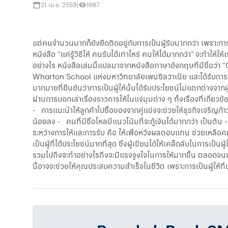
21 เม.ย. 2559
|
1687
แต่คนจำนวนมากก็ยังยืดติดอยู่กับการเป็นผู้รับมากกว่า เพราะก
หนังสือ “แค่รู้วิธีให้ คนรับได้เท่าไหร่ คนให้ได้มากกว่า” จะทำให
อย่างไร หนังสือเล่มนี้แปลมาจากหนังสือภาษาอังกฤษที่มีชื่อ
Wharton School แห่งมหาวิทยาลัยเพนซิลวาเนีย และได้รับการแ
มากมายที่ยืนยันว่าการเป็นผู้ให้นั้นได้รับประโยชน์ไม่แตกต่างจาก
ผ่านการบอกเล่าเรื่องราวการให้ในแง่มุมต่าง ๆ ทั้งเรื่องที่เกี่ย
- การแนะนำให้ลูกค้าไปซื้อของจากคู่แข่งจะช่วยให้ธุรกิจเจริญก
น้อยลง - คนที่มีชื่อโหลมีแนวโน้มที่จะกู้เงินได้มากกว่า เป็นต้น 
ระหว่างการให้และการรับ คือ ให้เพื่อหวังผลตอบแทน ช่วยเหลือคนอื่
เป็นผู้ที่ได้ประโยชน์มากที่สุด ซึ่งผู้เขียนได้ให้เคล็ดลับในการเป
รวมไปถึงจะทำอย่างไรถึงจะมีแรงจูงใจในการให้มากขึ้น ตลอดจนบอกเคล
นี้อาจจะช่วยให้คุณ
ประสบความสำเร็จ
ในชีวิต เพราะการเป็นผู้ให้ที่