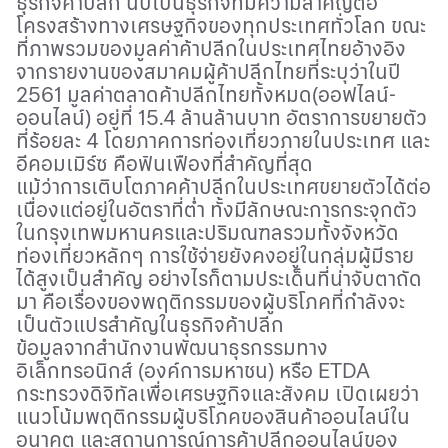
ธุรกิจค้าปลีก นับเป็นธุรกิจที่มีความสำคัญต่อ
โครงสร้างทางเศรษฐกิจของทุกประเทศทั่วโลก ขณะ
ที่ภาพรวมของมูลค่าค้าปลีกในประเทศไทยอ้างอิง
จากรายงานของสมาคมผู้ค้าปลีกไทยที่ระบุว่าในปี
2561 มูลค่าตลาดค้าปลีกไทยทั้งหมด(ออฟไลน์-
ออนไลน์) อยู่ที่ 15.4 ล้านล้านบาท อัตราการขยายตัว
ที่ร้อยละ 4 โดยภาคการท่องเที่ยวภายในประเทศ และ
อีคอมเมิร์ซ คือฟันเฟืองที่สำคัญที่สุด
แม้ว่าการเติบโตภาคค้าปลีกในประเทศขยายตัวได้ต่อ
เนื่องแต่อยู่ในอัตราที่ต่ำ ทั้งมีลักษณะการกระจุกตัว
ในกรุงเทพมหานครและปริมณฑลรวมทั้งจังหวัด
ท่องเที่ยวหลักๆ การใช้จ่ายยังคงอยู่ในกลุ่มผู้มีราย
ได้สูงเป็นสำคัญ อย่างไรก็ตามประเด็นที่น่าจับตาถัด
มา คือเรื่องของพฤติกรรมของผู้บริโภคที่กำลังจะ
เป็นตัวแปรสำคัญในธุรกิจค้าปลีก
ข้อมูลจากสำนักงานพัฒนาธุรกรรมทาง
อิเล็กทรอนิกส์ (องค์การมหาชน) หรือ
ETDA
กระทรวงดิจิทัลเพื่อเศรษฐกิจและสังคม เปิดเผยว่า
แนวโน้มพฤติกรรมผู้บริโภคของสินค้าออนไลน์ใน
อนาคต และสถานการณ์การค้าปลีกออนไลน์ของ