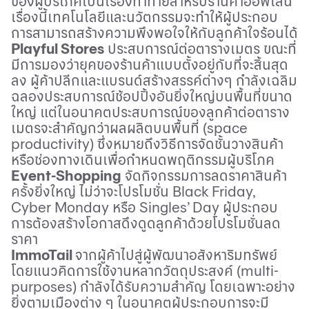
ของผู้บริโภคเป็นเรื่องท้าทายสำหรับร้านค้าออฟไลน์
เรื่องนี้เทคโนโลยีและนวัตกรรมจะทำให้ผู้ประกอบ
การสามารถสร้างความพึงพอใจให้กับลูกค้าใจร้อนได้
Playful Stores
ประสบการณ์ต่อตารางเมตร ขณะที่
มีการมองว่ายุคของร้านค้าแบบตั้งอยู่กับที่จะสิ้นสุด
ลง ผู้ค้าปลีกและแบรนด์สร้างสรรค์ต่างๆ กำลังเฉลิม
ฉลองประสบการณ์ช้อปปิ้งอันยิ่งใหญ่บนพื้นที่ขนาด
ใหญ่ แต่ในอนาคตประสบการณ์ของลูกค้าต่อตาราง
เมตรจะสำคัญกว่าผลผลิตบนพื้นที่ (
space
productivity)
ซึ่งหมายถึงวิธีการจัดชั้นวางสินค้า
หรือช่องทางเดินเพื่อกำหนดพฤติกรรมผู้บริโภค
Event-Shopping
จัดกิจกรรมการลดราคาสินค้า
ครั้งยิ่งใหญ่ ไม่ว่าจะโปรโมชั่น
Black Friday,
Cyber Monday
หรือ
Singles’ Day
ผู้ประกอบ
การต้องสร้างโอกาสดึงดูดลูกค้าด้วยโปรโมชั่นลด
ราคา
ImmoTail
จากผู้ค้าไปสู่ผู้พัฒนาอสังหาริมทรัพย์
โดยแนวคิดการใช้งานหลากวัตถุประสงค์ (
multi-
purposes)
กำลังได้รับความสำคัญ โดยเฉพาะอย่าง
ยิ่งตามเมืองต่าง ๆ ในอนาคตผู้ประกอบการจะมี