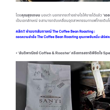
โดย
คุณสุขเกษม
มองว่า นอกจากจะทำอย่างไรให้ขายได้แล้ว
‘เดอ
เป็นเอกลักษณ์ จะสามารถขับเคลื่อนอุตสาหกรรมกาแฟไทยเติบโต
คลิก!! อ่านบทสัมภาษณ์
The Coffee Bean Roasting :
ถอดความสำเร็จ The Coffee Bean Roasting คุณภาพยืนหนึ่ง เสิร์
• ‘สันติพาณิชย์ Coffee & Roaster’ ครีเอทรสชาติพิชิตใจ Sp