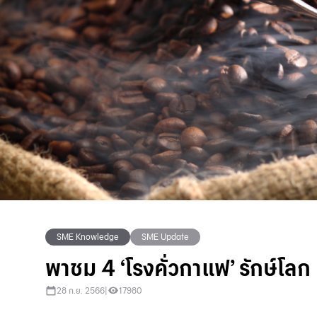
SME Knowledge
SME Update
พาชม 4 ‘โรงคั่วกาแฟ’ รักษ์โลก
28 ก.ย. 2566
|
17980