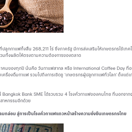
ี่ปลูกกาแฟทั้งสิ้น 268,211 ไร่ ซึ่งภาครัฐ มีการส่งเสริมให้เกษตรกรใช้เท
ุน รวมทั้งผลิตให้ตรงตามความต้องการของตลาด
 1 ตุลาคมของทุกปี นั่นคือ วันกาแฟสากล หรือ International Coffee Day 
ื่องดื่มกาแฟ รวมไปถึงการเชิดชู ‘เกษตรกรผู้ปลูกกาแฟทั่วโลก’ ตั้งแต่เกษต
ี้ Bangkok Bank SME ได้รวบรวม 4 โรงคั่วกาแฟของคนไทย ที่นอกจากจะชู
ุตสาหกรรมอีกด้วย
มกล่อม สู่การเป็นโรงคั่วกาแฟแถวหน้าสร้างความยั่งยืนเกษตรกรไทย