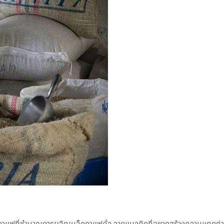
งคั่วกาแฟที่ชำนาญการผลิตเมล็ดกาแฟคั่ว จากแนวคิดที่อยากสร้างความแตกต่