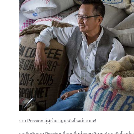
จาก Passion สู่ผู้ชำนาญธุรกิจโรงคั่วกาแฟ
จุดเริ่มต้นจาก Passion ที่ชอบดื่มด่ำรสชาติกาแฟ สู่ธุรกิจโร