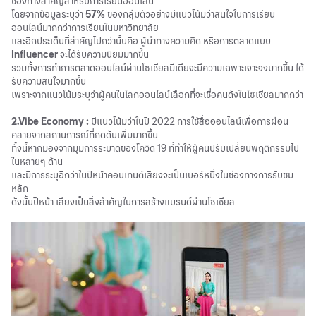
ช่องทางสำคัญสำหรับการเรียนออนไลน์
โดยจากข้อมูลระบุว่า
57%
ของกลุ่มตัวอย่างมีแนวโน้มว่าสนใจในการเรียน
ออนไลน์มากกว่าการเรียนในมหาวิทยาลัย
และอีกประเด็นที่สำคัญไปกว่านั้นคือ ผู้นำทางความคิด หรือการตลาดแบบ
Influencer
จะได้รับความนิยมมากขึ้น
รวมทั้งการทำการตลาดออนไลน์ผ่านโซเชียลมีเดียจะมีความเฉพาะเจาะจงมากขึ้น ได้
รับความสนใจมากขึ้น
เพราะจากแนวโน้มระบุว่าผู้คนในโลกออนไลน์เลือกที่จะเชื่อคนดังในโซเชียลมากกว่า
2.Vibe Economy :
มีแนวโน้มว่าในปี 2022 การใช้สื่อออนไลน์เพื่อการผ่อน
คลายจากสถานการณ์ที่กดดันเพิ่มมากขึ้น
ทั้งนี้หากมองจากมุมการระบาดของโควิด 19 ที่ทำให้ผู้คนปรับเปลี่ยนพฤติกรรมไป
ในหลายๆ ด้าน
และมีการระบุอีกว่าในปีหน้าคอนเทนต์เสียงจะเป็นเบอร์หนึ่งในช่องทางการรับชม
หลัก
ดังนั้นปีหน้า เสียงเป็นสิ่งสำคัญในการสร้างแบรนด์ผ่านโซเชียล