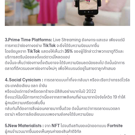
3.Prime Time Platforms:
Live Streaming ยังคงกระแสแรง เพียงแต่มี
การคาดว่าช่องทางอย่าง
TikTok
จะยิ่งได้รับความนิยมมากขึ้น
โดยข้อมูลจาก
TikTok
แสดงให้เห็นว่า
35%
ของผู้ใช้กล่าวว่าพวกเขาดูทีวีและ
บริการสตรีมน้อยลงตั้งแต่ดาวน์โหลดแอป
ดังนั้นจะเห็นว่าช่องทางดั้งเดิมอาจจะได้รับความนิยมลดน้อยลงไป ดังนั้นนักการ
ตลาดที่ดีควรมองหาช่องทางใหม่ๆ เพื่อให้แบรนด์อยู่ในสายตาลูกค้าเสมอ
4. Social Cynicism :
การตลาดแบบก่ำกึ่งจะกลับมา หรือจะเรียกว่าเทรรด์ไวรัล
ประเภคล้อเลียน ตลก ขำขัน
หรือแม้แต่การอำหรือตลกร้ายจะมีสีสันอย่างมากในปี 2022
ซึ่งแนวโน้มนี้มีการคาดว่าเนื่องจากสภาพสังคมที่ผ่านมาจากปัจจัยโควิด 19 ทำให้
ผู้คนมีความเครียดเพิ่มขึ้น
กลับกันก็ต้องการสิ่งผ่อนคลายมากขึ้นด้วย ดังนั้นคาดว่าการตลาดแนวตลก
ดราม่า หรือการล้อเลียนแบบพองามยังคงได้รับความนิยม
5.New Materialists :
จาก
NFT
ไปจนถึงสกินของนักออกแบบ
Fortnite
ผู้คนจำนวนมากขึ้นมองเห็นคุณค่าของสินค้าดิจิทัล