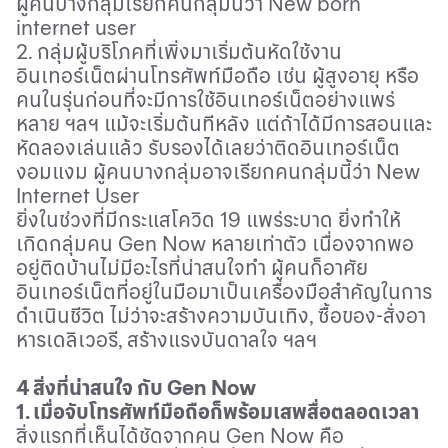
ผู้คนบางกลุ่มเรียกคนกลุ่มนี้ว่า
New born
internet user
2
. กลุ่มผู้บริโภคที่เพิ่งมาเริ่มต้นหัดใช้งาน
อินเทอร์เน็ตผ่านโทรศัพท์มือถือ เช่น ผู้สูงอายุ หรือ
คนในรุ่นก่อนที่จะมีการใช้อินเทอร์เน็ตอย่างแพร่
หลาย ฯลฯ แม้จะเริ่มต้นทีหลัง แต่ถ้าได้มีการสอนและ
หัดลองเล่นแล้ว รับรองได้เลยว่าติดอินเทอร์เน็ต
งอมแงม ผู้คนบางกลุ่มอาจเรียกคนกลุ่มนี้ว่า
New
Internet User
ยิ่งในช่วงที่มีกระแสโควิด
19
แพร่ระบาด ยิ่งทำให้
เกิดกลุ่มคน
Gen Now
หลายเท่าตัว เนื่องจากพอ
อยู่ติดบ้านไม่มีอะไรที่น่าสนใจทำ ผู้คนก็อาศัย
อินเทอร์เน็ตที่อยู่ในมือมาเป็นเครื่องมือสำคัญในการ
ดำเนินชีวิต ไม่ว่าจะสร้างความบันเทิง
,
ซื้อของ
-
สั่งอา
หารเดลิเวอรี
,
สร้างแรงบันดาลใจ ฯลฯ
4 สิ่งที่น่าสนใจ กับ
Gen Now
1. เมื่อจับโทรศัพท์มือถือก็พร้อมเสพสื่อตลอดเวลา
สิ่งแรกที่เห็นได้ชัดจากคน
Gen Now
คือ