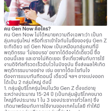
คน
Gen Now
คือใคร
?
คน
Gen Now
ไม่ได้หมายความถึงเฉพาะว่า เป็นก
ลุ่มคนรุ่นใหม่ หรือที่เราเข้าใจกันในชื่อของรุ่น
Gen Z
ซะทีเดียว แต่
Gen Now
เป็นเหมือนกลุ่มคนที่มี
พฤติกรรม
‘
ไม่ชอบรอ
’
อยากได้ต้องได้เดี๋ยวนี้ ซื้อ
ตอนนี้เลย และอาจไม่คิดเยอะ ซึ่งเกี่ยวพันกับการใช้
งานดิจิทัลที่รวดเร็วฉับไวในปัจจุบัน ซึ่งส่งผลให้เกิด
พฤติกรรมบางอย่าง เช่น อยากได้อะไรทันใจ
ต้องการแบบทันทีตอนนี้ เดี๋ยวนี้ ฯลฯ อาจแบ่งออก
ได้เป็น
2
กลุ่มใหญ่ ดังนี้
1
. กลุ่มผู้บริโภครุ่นใหม่ในวัย
Gen Z
ตั้งแต่อายุ
ระหว่างประมาณ
15-24
ปี
(
เป็นกลุ่มผู้บริโภคขนาด
ใหญ่ถึงประมาณ
1
ใน
3
ของประชากรทั่วโลก
)
ซึ่ง
เกิดมาพร้อมกับการใช้งานของเทคโนโลยี ทำให้มี