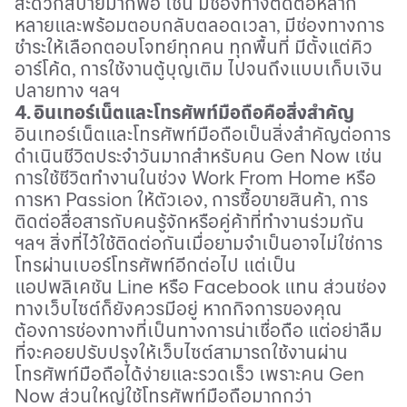
สะดวกสบายมากพอ เช่น มีช่องทางติดต่อหลาก
หลายและพร้อมตอบกลับตลอดเวลา
,
มีช่องทางการ
ชำระให้เลือกตอบโจทย์ทุกคน ทุกพื้นที่ มีตั้งแต่คิว
อาร์โค้ด
,
การใช้งานตู้บุญเติม ไปจนถึงแบบเก็บเงิน
ปลายทาง ฯลฯ
4. อินเทอร์เน็ตและโทรศัพท์มือถือคือสิ่งสำคัญ
อินเทอร์เน็ตและโทรศัพท์มือถือเป็นสิ่งสำคัญต่อการ
ดำเนินชีวิตประจำวันมากสำหรับคน
Gen Now
เช่น
การใช้ชีวิตทำงานในช่วง
Work From Home
หรือ
การหา
Passion
ให้ตัวเอง
,
การซื้อขายสินค้า
,
การ
ติดต่อสื่อสารกับคนรู้จักหรือคู่ค้าที่ทำงานร่วมกัน
ฯลฯ สิ่งที่ไว้ใช้ติดต่อกันเมื่อยามจำเป็นอาจไม่ใช่การ
โทรผ่านเบอร์โทรศัพท์อีกต่อไป แต่เป็น
แอปพลิเคชัน
Line
หรือ
Facebook
แทน ส่วนช่อง
ทางเว็บไซต์ก็ยังควรมีอยู่ หากกิจการของคุณ
ต้องการช่องทางที่เป็นทางการน่าเชื่อถือ แต่อย่าลืม
ที่จะคอยปรับปรุงให้เว็บไซต์สามารถใช้งานผ่าน
โทรศัพท์มือถือได้ง่ายและรวดเร็ว เพราะคน
Gen
Now
ส่วนใหญ่ใช้โทรศัพท์มือถือมากกว่า