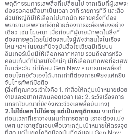
พฤติกรรมการเสพสื่อที่เปลี่ยนไป จากเดิมที่ผู้เสพจะ
ต้องรอคอยสื่อมาเป็นเวลา อาทิ รายการทีวี และสื่อ
ส่วนใหญ่ก็มีให้เลือกไม่มากนัก หลายครั้งที่ต้อง
พยายามเสพสารที่อีกฝ่ายต้องการจะสื่อเพียงอย่าง
เดียว เช่น โฆษณา เมื่อก่อนที่ผู้ขายมักพูดในสิ่งที่
ต้องการพูดโดยไม่ต้องสนใจผู้ฟังว่าสนใจในเรื่อง
ไหน ฯลฯ ในขณะที่ปัจจุบันสื่อโซเชียลมีเดียบน
อินเทอร์เน็ตมีให้เลือกหลากหลาย รวมถึงสารหรือ
คอนเท้นต์ที่น่าสนใจใหม่ๆ มีให้เลือกมากพอที่จะเสพ
ในแต่ละวัน ทำให้คน
Gen New
สามารถเสพสื่อที่
ตอบโจทย์ตัวเองได้มากเท่าที่ต้องการเพียงแค่หยิบ
จับโทรศัพท์มือถือ
(
สิ่งที่คุณควรเข้าใจคือ
1
. ทำสื่อให้กลุ่มเป้าหมายย่อย
ง่ายและอยากเสพตลอดเวลา และ
2
. ระวังเรื่องการ
แทรกโฆษณาที่ขัดจังหวะช่วงเสพสื่อบันเทิง)
2. ไม่ใช่เพศ ไม่ใช่อายุ แต่เป็นพฤติกรรม
จากที่แต่
ก่อนเวลาที่เราวางแผนทำการตลาด เราจะต้องแบ่ง
เพศ และอายุชัดเจนเพื่อเจาะกลุ่มเป้าหมายให้ตรงจุด
ที่สุด แต่ในยุคโควิดปัจจุบันที่กลุ่มคน
Gen Now