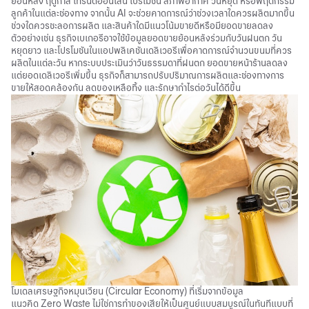
ย้อนหลัง ฤดูกาล เทรนด์ออนไลน์ โปรโมชัน สภาพอากาศ วันหยุด หรือพฤติกรรม
ลูกค้าในแต่ละช่องทาง จากนั้น AI จะช่วยคาดการณ์ว่าช่วงเวลาใดควรผลิตมากขึ้น
ช่วงใดควรชะลอการผลิต และสินค้าใดมีแนวโน้มขายดีหรือมียอดขายลดลง
ตัวอย่างเช่น ธุรกิจเบเกอรีอาจใช้ข้อมูลยอดขายย้อนหลังร่วมกับวันฝนตก วัน
หยุดยาว และโปรโมชันในแอปพลิเคชันเดลิเวอรีเพื่อคาดการณ์จำนวนขนมที่ควร
ผลิตในแต่ละวัน หากระบบประเมินว่าวันธรรมดาที่ฝนตก ยอดขายหน้าร้านลดลง
แต่ยอดเดลิเวอรีเพิ่มขึ้น ธุรกิจก็สามารถปรับปริมาณการผลิตและช่องทางการ
ขายให้สอดคล้องกัน ลดของเหลือทิ้ง และรักษากำไรต่อวันได้ดีขึ้น
โมเดลเศรษฐกิจหมุนเวียน (Circular Economy) ที่เริ่มจากข้อมูล
แนวคิด Zero Waste
ไม่ใช่การทำของเสียให้เป็นศูนย์แบบสมบูรณ์ในทันทีแบบที่