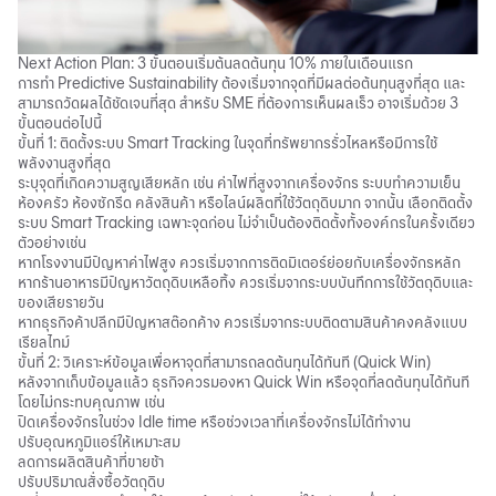
Next Action Plan: 3 ขั้นตอนเริ่มต้นลดต้นทุน 10% ภายในเดือนแรก
การทำ Predictive Sustainability ต้องเริ่มจากจุดที่มีผลต่อต้นทุนสูงที่สุด และ
สามารถวัดผลได้ชัดเจนที่สุด สำหรับ SME ที่ต้องการเห็นผลเร็ว อาจเริ่มด้วย 3
ขั้นตอนต่อไปนี้
ขั้นที่ 1: ติดตั้งระบบ Smart Tracking ในจุดที่ทรัพยากรรั่วไหลหรือมีการใช้
พลังงานสูงที่สุด
ระบุจุดที่เกิดความสูญเสียหลัก เช่น ค่าไฟที่สูงจากเครื่องจักร ระบบทำความเย็น
ห้องครัว ห้องซักรีด คลังสินค้า หรือไลน์ผลิตที่ใช้วัตถุดิบมาก จากนั้น เลือกติดตั้ง
ระบบ Smart Tracking เฉพาะจุดก่อน ไม่จำเป็นต้องติดตั้งทั้งองค์กรในครั้งเดียว
ตัวอย่างเช่น
หากโรงงานมีปัญหาค่าไฟสูง ควรเริ่มจากการติดมิเตอร์ย่อยกับเครื่องจักรหลัก
หากร้านอาหารมีปัญหาวัตถุดิบเหลือทิ้ง ควรเริ่มจากระบบบันทึกการใช้วัตถุดิบและ
ของเสียรายวัน
หากธุรกิจค้าปลีกมีปัญหาสต๊อกค้าง ควรเริ่มจากระบบติดตามสินค้าคงคลังแบบ
เรียลไทม์
ขั้นที่ 2: วิเคราะห์ข้อมูลเพื่อหาจุดที่สามารถลดต้นทุนได้ทันที (Quick Win)
หลังจากเก็บข้อมูลแล้ว ธุรกิจควรมองหา Quick Win หรือจุดที่ลดต้นทุนได้ทันที
โดยไม่กระทบคุณภาพ เช่น
ปิดเครื่องจักรในช่วง Idle time หรือช่วงเวลาที่เครื่องจักรไม่ได้ทำงาน
ปรับอุณหภูมิแอร์ให้เหมาะสม
ลดการผลิตสินค้าที่ขายช้า
ปรับปริมาณสั่งซื้อวัตถุดิบ