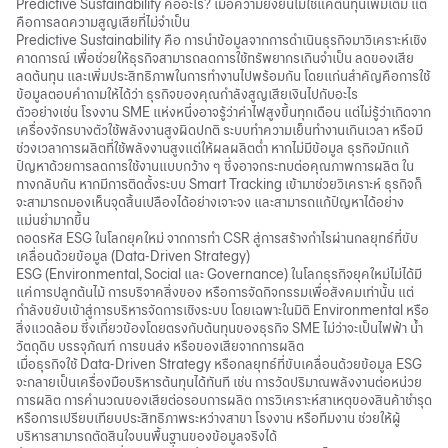
Predictive Sustainability คืออะไร? เมื่อความยั่งยืนไม่ใช่แค่ต้นทุนเพิ่มเติม แต่
คือการลดความสูญเสียที่ไม่จำเป็น
Predictive Sustainability คือ การนำข้อมูลจากการดำเนินธุรกิจมาวิเคราะห์เชิง
คาดการณ์ เพื่อช่วยให้ธุรกิจสามารถลดการใช้ทรัพยากรเกินจำเป็น ลดของเสีย
ลดต้นทุน และเพิ่มประสิทธิภาพในการทำงานไปพร้อมกัน โดยแก่นสำคัญคือการใช้
ข้อมูลตอบคำถามให้ได้ว่า ธุรกิจของคุณกำลังสูญเสียเงินไปกับอะไร
ตัวอย่างเช่น โรงงาน SME แห่งหนึ่งอาจรู้ว่าค่าไฟสูงขึ้นทุกเดือน แต่ไม่รู้ว่าเกิดจาก
เครื่องจักรบางตัวใช้พลังงานสูงผิดปกติ ระบบทำความเย็นทำงานเกินเวลา หรือมี
ช่วงเวลาการผลิตที่ใช้พลังงานสูงแต่ให้ผลผลิตต่ำ หากไม่มีข้อมูล ธุรกิจมักแก้
ปัญหาด้วยการลดการใช้งานแบบกว้าง ๆ ซึ่งอาจกระทบต่อคุณภาพการผลิต ใน
ทางกลับกัน หากมีการติดตั้งระบบ Smart Tracking เข้ามาช่วยวิเคราะห์ ธุรกิจก็
จะสามารถมองเห็นจุดสิ้นเปลืองได้อย่างเจาะจง และสามารถแก้ปัญหาได้อย่าง
แม่นยำมากขึ้น
ถอดรหัส ESG ในโลกยุคใหม่ จากการทำ CSR สู่การสร้างกำไรผ่านกลยุทธ์ที่ขับ
เคลื่อนด้วยข้อมูล (Data-Driven Strategy)
ESG (Environmental, Social และ Governance)
ในโลกธุรกิจยุคใหม่ไม่ได้มี
แค่การปลูกต้นไม้ การบริจาคสิ่งของ หรือการจัดกิจกรรมเพื่อสังคมเท่านั้น แต่
กำลังขยับเข้าสู่การบริหารจัดการเชิงระบบ โดยเฉพาะในมิติ Environmental หรือ
สิ่งแวดล้อม ซึ่งเกี่ยวข้องโดยตรงกับต้นทุนของธุรกิจ SME ไม่ว่าจะเป็นไฟฟ้า น้ำ
วัตถุดิบ บรรจุภัณฑ์ การขนส่ง หรือของเสียจากการผลิต
เมื่อธุรกิจใช้ Data-Driven Strategy หรือกลยุทธ์ที่ขับเคลื่อนด้วยข้อมูล ESG
จะกลายเป็นเครื่องมือบริหารต้นทุนได้ทันที เช่น การวัดปริมาณพลังงานต่อหน่วย
การผลิต การคำนวณของเสียต่อรอบการผลิต การวิเคราะห์สาเหตุของสินค้าชำรุด
หรือการเปรียบเทียบประสิทธิภาพระหว่างสาขา โรงงาน หรือทีมงาน ช่วยให้ผู้
บริหารสามารถตัดสินใจบนพื้นฐานของข้อมูลจริงได้