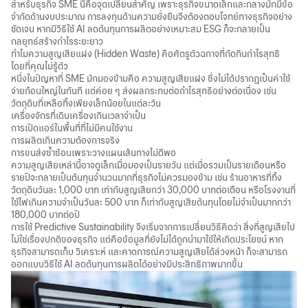
สำหรับ
ธุรกิจ SME
นี่คือจุดเปลี่ยนสำคัญ เพราะธุรกิจขนาดเล็กและกลางมักมีข้อ
จำกัดด้านงบประมาณ การลงทุนด้านความยั่งยืนจึงต้องตอบโจทย์ทางธุรกิจอย่าง
ชัดเจน หากมีวิธีใช้ AI ลดต้นทุนการผลิตอย่างเหมาะสม ESG ก็จะกลายเป็น
กลยุทธ์สร้างกำไรระยะยาว
ทำไมความสูญเสียแฝง (Hidden Waste) คือศัตรูตัวฉกาจที่กัดกินกำไรสุทธิ
โดยที่คุณไม่รู้ตัว
หนึ่งในปัญหาที่ SME มักมองข้ามคือ ความสูญเสียแฝง ซึ่งไม่ได้ปรากฏเป็นค่าใช้
จ่ายก้อนใหญ่ในทันที แต่ค่อย ๆ ส่งผลกระทบต่อกำไรสุทธิอย่างต่อเนื่อง เช่น
วัตถุดิบที่เหลือทิ้งเพียงเล็กน้อยในแต่ละวัน
เครื่องจักรที่เดินเครื่องเกินเวลาจำเป็น
การเปิดแอร์ในพื้นที่ที่ไม่มีคนใช้งาน
การผลิตเกินความต้องการจริง
การขนส่งซ้ำซ้อนเพราะวางแผนเส้นทางไม่ดีพอ
ความสูญเสียเหล่านี้อาจดูเล็กเมื่อมองเป็นรายวัน แต่เมื่อรวมเป็นรายเดือนหรือ
รายปีจะกลายเป็นต้นทุนจำนวนมากที่ธุรกิจไม่ควรมองข้าม เช่น ร้านอาหารที่ทิ้ง
วัตถุดิบวันละ 1,000 บาท เท่ากับสูญเสียกว่า 30,000 บาทต่อเดือน หรือโรงงานที่
ใช้ไฟเกินความจำเป็นวันละ 500 บาท ก็เท่ากับสูญเสียต้นทุนโดยไม่จำเป็นมากกว่า
180,000 บาทต่อปี
การใช้ Predictive Sustainability จึงเริ่มจากการเปลี่ยนวิธีคิดว่า สิ่งที่สูญเสียไป
ไม่ใช่เรื่องปกติของธุรกิจ แต่คือข้อมูลที่ยังไม่ได้ถูกนำมาใช้ให้เกิดประโยชน์ หาก
ธุรกิจสามารถเก็บ วิเคราะห์ และคาดการณ์ความสูญเสียได้ล่วงหน้า ก็จะสามารถ
ออกแบบวิธีใช้ AI ลดต้นทุนการผลิตได้อย่างมีประสิทธิภาพมากขึ้น