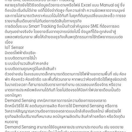
หลายธุรกิจยังใช้วิธีจดข้อมูลด้วยกระดาษหรือไฟล์ Excel แบบ Manual อยู่ ซึ่ง
ถึงแม้จะเริ่มต้นได้ง่าย แต่ก็มีข้อจำกัดสูง ทั้งความล่าช้า ความผิดพลาดจากมนุษย์
และการไม่สามารถวิเคราะห์แนวโน้มได้ทันที ในยุคที่ต้นทุนเปลี่ยนแปลงเร็ว การรอ
รายงานสิ้นเดือนอาจไม่ทันต่อการตัดสินใจทางธุรกิจ
การติดตั้งระบบ Smart Tracking จึงเป็นก้าวสำคัญของ SME ที่ต้องการลด
ต้นทุนอย่างจริงจัง โดยอาจเริ่มจากอุปกรณ์ต่อไปนี้ ข้อมูลที่ได้จะถูกส่งเข้าสู่
แพลตฟอร์มกลาง เพื่อให้เจ้าของธุรกิจเห็นพฤติกรรมการใช้ทรัพยากรแบบต่อ
เนื่อง
IoT Sensor
มิเตอร์ไฟฟ้าอัจฉริยะ
ระบบติดตามการใช้น้ำ
ระบบนับจำนวนสินค้าคงคลัง
ระบบติดตามอุณหภูมิในคลังสินค้า
ตัวอย่างเช่น โรงแรมขนาดเล็กสามารถติดตามการใช้ไฟฟ้าแยกตามพื้นที่ เช่น ห้อง
พัก ห้องครัว ห้องซักรีด และพื้นที่ส่วนกลาง หากพบว่าห้องซักรีดใช้ไฟสูงผิดปกติ
ในบางช่วงเวลา ก็สามารถปรับตารางการทำงาน ตรวจสอบเครื่องจักร หรือวาง
มาตรการประหยัดพลังงานได้ทันที โดยไม่ต้องรอให้บิลค่าไฟปลายเดือนเป็นตัว
บอกปัญหา
Demand Sensing เทคนิคการคาดการณ์ความต้องการของตลาด
อีกหนึ่งวิธีใช้ AI ลดต้นทุนการผลิต คือการใช้ Demand Sensing หรือการ
วิเคราะห์สัญญาณความต้องการของตลาดแบบใกล้เคียงเรียลไทม์ เพื่อช่วยให้
ธุรกิจผลิตในปริมาณที่เหมาะสม ลดปัญหาผลิตเกิน สินค้าค้างสต๊อก หรือวัตถุดิบ
หมดอายุ
Demand Sensing สามารถใช้ข้อมูลหลายประเภทมาประกอบกัน เช่น ยอดขาย