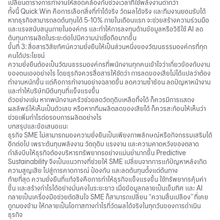
เปลี่ยนตารางการทำงานให้สอดคล้องกับช่วงเวลาที่ใช้พลังงานต่ำกว่า
ทั้งนี้ Quick Win คือการเลือกสิ่งที่ทำได้จริง วัดผลได้จริง และทีมงานยอมรับได้
หากธุรกิจสามารถลดต้นทุนได้ 5-10% ภายในเดือนแรก จะช่วยสร้างความร่วมมือ
และแรงสนับสนุนภายในองค์กร และทำให้การลงทุนด้านข้อมูลหรือวิธีใช้ AI ลด
ต้นทุนการผลิตในระยะต่อไปมีความน่าเชื่อถือมากขึ้น
ขั้นที่ 3: สื่อสารวิสัยทัศน์ความยั่งยืนให้เป็นส่วนหนึ่งของวัฒนธรรมองค์กรที่ทุก
คนได้ประโยชน์
ความยั่งยืนต้องเป็นวัฒนธรรมองค์กรที่พนักงานทุกคนเข้าใจว่าเกี่ยวข้องกับงาน
ของตนเองอย่างไร โดยธุรกิจควรสื่อสารให้ชัดว่า การลดของเสียไม่ได้แปลว่าต้อง
ทำงานหนักขึ้น แต่คือการทำงานอย่างฉลาดขึ้น ลดความซ้ำซ้อน ลดปัญหาหน้างาน
และทำให้บริษัทมีต้นทุนที่แข็งแรงขึ้น
ตัวอย่างเช่น หากพนักงานครัวช่วยลดวัตถุดิบเหลือทิ้งได้ ก็ควรมีการแสดง
ผลลัพธ์ให้เห็นเป็นตัวเลข หรือหากทีมผลิตลดของเสียได้ ก็ควรสะท้อนให้เห็นว่า
ช่วยเพิ่มกำไรต่อรอบการผลิตอย่างไร
บทสรุปและข้อเสนอแนะ
ธุรกิจ SME ไม่สามารถมองความยั่งยืนเป็นเพียงภาพลักษณ์หรือกิจกรรมเสริมได้
อีกต่อไป เพราะต้นทุนพลังงาน วัตถุดิบ แรงงาน และความคาดหวังของตลาด
กำลังบีบให้ธุรกิจต้องบริหารทรัพยากรอย่างแม่นยำมากขึ้น Predictive
Sustainability จึงเป็นแนวทางที่ช่วยให้ SME เปลี่ยนจากการแก้ปัญหาหลังเกิด
ความสูญเสีย ไปสู่การคาดการณ์ ป้องกัน และลดต้นทุนตั้งแต่ต้นทาง
ท้ายที่สุด ความยั่งยืนที่แท้จริงคือการทำให้ธุรกิจแข็งแรงขึ้น ใช้ทรัพยากรคุ้มค่า
ขึ้น และสร้างกำไรได้อย่างมั่นคงในระยะยาว เมื่อข้อมูลกลายเป็นเข็มทิศ และ AI
กลายเป็นเครื่องมือช่วยตัดสินใจ SME ก็สามารถเปลี่ยน “ความสิ้นเปลือง” ที่เคย
ถูกมองข้าม ให้กลายเป็นโอกาสทางกำไรที่วัดผลได้จริงในทุกวันของการดำเนิน
ธุรกิจ