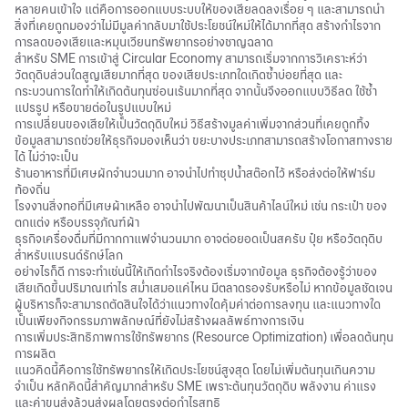
หลายคนเข้าใจ แต่คือการออกแบบระบบให้ของเสียลดลงเรื่อย ๆ และสามารถนำ
สิ่งที่เคยถูกมองว่าไม่มีมูลค่ากลับมาใช้ประโยชน์ใหม่ให้ได้มากที่สุด สร้างกำไรจาก
การลดของเสียและหมุนเวียนทรัพยากรอย่างชาญฉลาด
สำหรับ SME การเข้าสู่
Circular Economy
สามารถเริ่มจากการวิเคราะห์ว่า
วัตถุดิบส่วนใดสูญเสียมากที่สุด ของเสียประเภทใดเกิดซ้ำบ่อยที่สุด และ
กระบวนการใดทำให้เกิดต้นทุนซ่อนเร้นมากที่สุด จากนั้นจึงออกแบบวิธีลด ใช้ซ้ำ
แปรรูป หรือขายต่อในรูปแบบใหม่
การเปลี่ยนของเสียให้เป็นวัตถุดิบใหม่ วิธีสร้างมูลค่าเพิ่มจากส่วนที่เคยถูกทิ้ง
ข้อมูลสามารถช่วยให้ธุรกิจมองเห็นว่า ขยะบางประเภทสามารถสร้างโอกาสทางราย
ได้ ไม่ว่าจะเป็น
ร้านอาหารที่มีเศษผักจำนวนมาก อาจนำไปทำซุปน้ำสต๊อกไว้ หรือส่งต่อให้ฟาร์ม
ท้องถิ่น
โรงงานสิ่งทอที่มีเศษผ้าเหลือ อาจนำไปพัฒนาเป็นสินค้าไลน์ใหม่ เช่น กระเป๋า ของ
ตกแต่ง หรือบรรจุภัณฑ์ผ้า
ธุรกิจเครื่องดื่มที่มีกากกาแฟจำนวนมาก อาจต่อยอดเป็นสครับ ปุ๋ย หรือวัตถุดิบ
สำหรับแบรนด์รักษ์โลก
อย่างไรก็ดี การจะทำเช่นนี้ให้เกิดกำไรจริงต้องเริ่มจากข้อมูล ธุรกิจต้องรู้ว่าของ
เสียเกิดขึ้นปริมาณเท่าไร สม่ำเสมอแค่ไหน มีตลาดรองรับหรือไม่ หากข้อมูลชัดเจน
ผู้บริหารก็จะสามารถตัดสินใจได้ว่าแนวทางใดคุ้มค่าต่อการลงทุน และแนวทางใด
เป็นเพียงกิจกรรมภาพลักษณ์ที่ยังไม่สร้างผลลัพธ์ทางการเงิน
การเพิ่มประสิทธิภาพการใช้ทรัพยากร (Resource Optimization) เพื่อลดต้นทุน
การผลิต
แนวคิดนี้คือการใช้ทรัพยากรให้เกิดประโยชน์สูงสุด โดยไม่เพิ่มต้นทุนเกินความ
จำเป็น หลักคิดนี้สำคัญมากสำหรับ SME เพราะต้นทุนวัตถุดิบ พลังงาน ค่าแรง
และค่าขนส่งล้วนส่งผลโดยตรงต่อกำไรสุทธิ